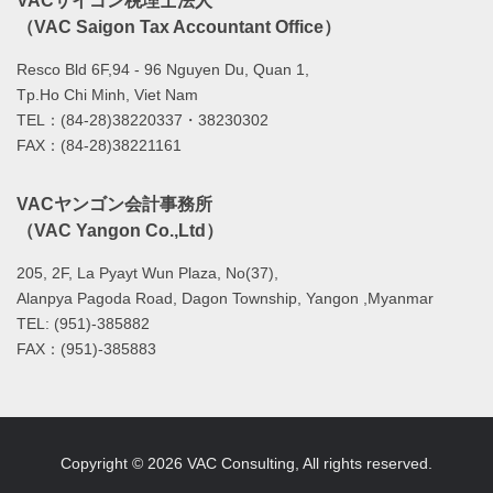
VACサイゴン税理士法人
（VAC Saigon Tax Accountant Office）
Resco Bld 6F,94 - 96 Nguyen Du, Quan 1,
Tp.Ho Chi Minh, Viet Nam
TEL：(84-28)38220337・38230302
FAX：(84-28)38221161
VACヤンゴン会計事務所
（VAC Yangon Co.,Ltd）
205, 2F, La Pyayt Wun Plaza, No(37),
Alanpya Pagoda Road, Dagon Township, Yangon ,Myanmar
TEL: (951)-385882
FAX：(951)-385883
Copyright © 2026 VAC Consulting, All rights reserved.