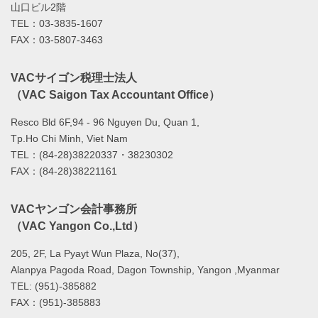
山口ビル2階
TEL：03-3835-1607
FAX：03-5807-3463
VACサイゴン税理士法人
（VAC Saigon Tax Accountant Office）
Resco Bld 6F,94 - 96 Nguyen Du, Quan 1,
Tp.Ho Chi Minh, Viet Nam
TEL：(84-28)38220337・38230302
FAX：(84-28)38221161
VACヤンゴン会計事務所
（VAC Yangon Co.,Ltd）
205, 2F, La Pyayt Wun Plaza, No(37),
Alanpya Pagoda Road, Dagon Township, Yangon ,Myanmar
TEL: (951)-385882
FAX：(951)-385883