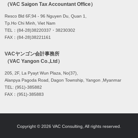
（VAC Saigon Tax Accountant Office）
Resco Bld 6F,94 - 96 Nguyen Du, Quan 1,
Tp.Ho Chi Minh, Viet Nam
TEL：(84-28)38220337・38230302
FAX：(84-28)38221161
VACヤンゴン会計事務所
（VAC Yangon Co.,Ltd）
205, 2F, La Pyayt Wun Plaza, No(37),
Alanpya Pagoda Road, Dagon Township, Yangon ,Myanmar
TEL: (951)-385882
FAX：(951)-385883
Copyright © 2026 VAC Consulting, All rights reserved.