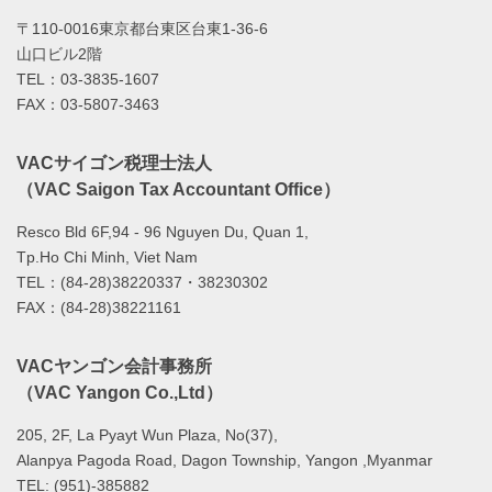
〒110-0016東京都台東区台東1-36-6
山口ビル2階
TEL：03-3835-1607
FAX：03-5807-3463
VACサイゴン税理士法人
（VAC Saigon Tax Accountant Office）
Resco Bld 6F,94 - 96 Nguyen Du, Quan 1,
Tp.Ho Chi Minh, Viet Nam
TEL：(84-28)38220337・38230302
FAX：(84-28)38221161
VACヤンゴン会計事務所
（VAC Yangon Co.,Ltd）
205, 2F, La Pyayt Wun Plaza, No(37),
Alanpya Pagoda Road, Dagon Township, Yangon ,Myanmar
TEL: (951)-385882