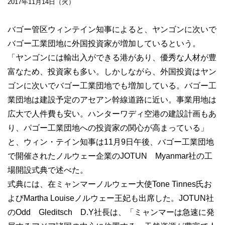
2017年11月14日（火）
バゴー管区ウィンテイン知事によると、ヤンゴンに次いで
バゴー工業団地に外国投資家が増加しているという。
「ヤンゴンには輸出入ができる港があり、優秀な人材が豊
富なため、投資家も多い。しかしながら、外国投資はヤン
ゴンに次いでバゴー工業団地でも増加している。バゴー工
業団地は建設予定のアセアン幹線道路に近い。事業用地は
広大で人件費も安い。ハンターワディ空港の建設計画もあ
り、パゴー工業団地への投資家の関心が高まっている」
と、ウィン・テイン知事は11月9日午後、バゴー工業団地
で開催されたノルウェー企業のJOTUN Myanmar社の工
場開設式典で述べた。
式典には、在ミャンマーノルウェー大使Tone Tinnes氏お
よびMartha Louiseノルウェー王妃も出席した。JOTUN社
のOdd Gleditsch D.Y社長は、「ミャンマーは急速に発