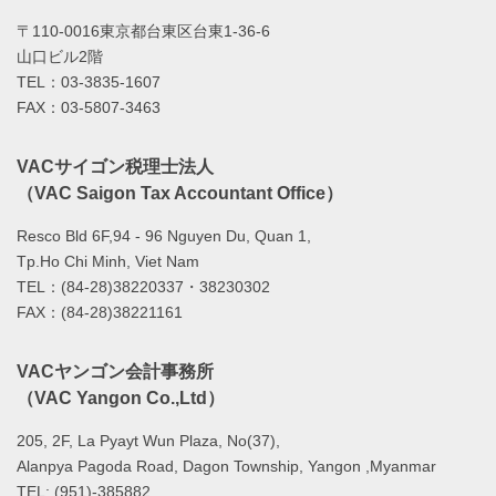
〒110-0016東京都台東区台東1-36-6
山口ビル2階
TEL：03-3835-1607
FAX：03-5807-3463
VACサイゴン税理士法人
（VAC Saigon Tax Accountant Office）
Resco Bld 6F,94 - 96 Nguyen Du, Quan 1,
Tp.Ho Chi Minh, Viet Nam
TEL：(84-28)38220337・38230302
FAX：(84-28)38221161
VACヤンゴン会計事務所
（VAC Yangon Co.,Ltd）
205, 2F, La Pyayt Wun Plaza, No(37),
Alanpya Pagoda Road, Dagon Township, Yangon ,Myanmar
TEL: (951)-385882