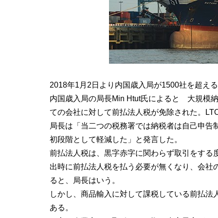
2018年1月2日より内国歳入局が1500社を
内国歳入局の局長Min Htut氏によると 大規
ての会社に対して前払法人税が免除された。LTOに
局長は「当二つの税務署では納税者は自己申告
初段階として軽減した」と発言した。
前払法人税は、黒字赤字に関わらず取引をする
出時に前払法人税を払う必要が無くなり、会社
ると、局長はいう。
しかし、商品輸入に対して課税している前払法
ある。