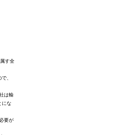
に属す全
ので、
社は輸
とにな
必要が