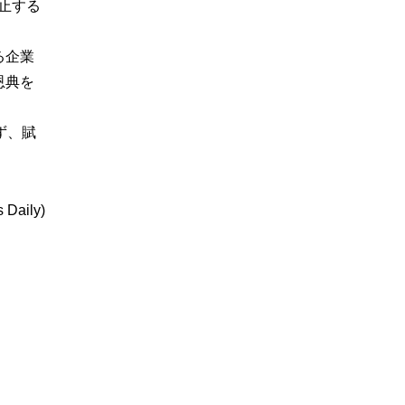
止する
る企業
恩典を
ず、賦
Daily)