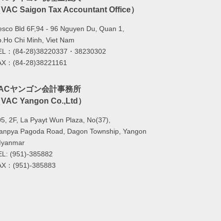
VAC Saigon Tax Accountant Office）
sco Bld 6F,94 - 96 Nguyen Du, Quan 1,
.Ho Chi Minh, Viet Nam
EL：(84-28)38220337・38230302
AX：(84-28)38221161
VACヤンゴン会計事務所
VAC Yangon Co.,Ltd）
5, 2F, La Pyayt Wun Plaza, No(37),
lanpya Pagoda Road, Dagon Township, Yangon
Myanmar
EL: (951)-385882
AX：(951)-385883