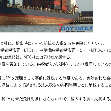
超える会社に、輸出時にかかる前払法人税２％を免除したという。
模納税者税務署（LTO）、中規模納税者税務署（１）（MTO-1）
は816社、MTO-1には703社が属する。
制度を実施している。納税者らが規則をしっかり遵守している
度に2%を定額として事前に課税する制度である。免除された会
の収益によって課される法人税をのみ四半期ごとに納税するこ
人税2%は未だ免除対象にならないので、輸入する度に納税する