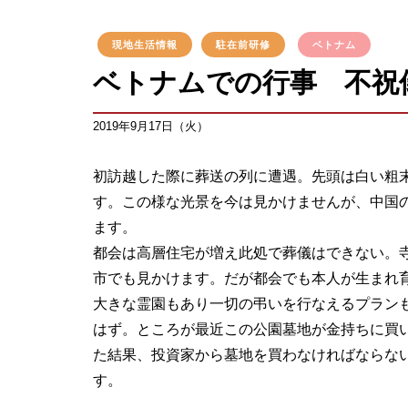
現地生活情報
駐在前研修
ベトナム
ベトナムでの行事 不祝
2019年9月17日（火）
初訪越した際に葬送の列に遭遇。先頭は白い粗
す。この様な光景を今は見かけませんが、中国
ます。
都会は高層住宅が増え此処で葬儀はできない。寺院
市でも見かけます。だが都会でも本人が生まれ
大きな霊園もあり一切の弔いを行なえるプラン
はず。ところが最近この公園墓地が金持ちに買
た結果、投資家から墓地を買わなければならな
す。