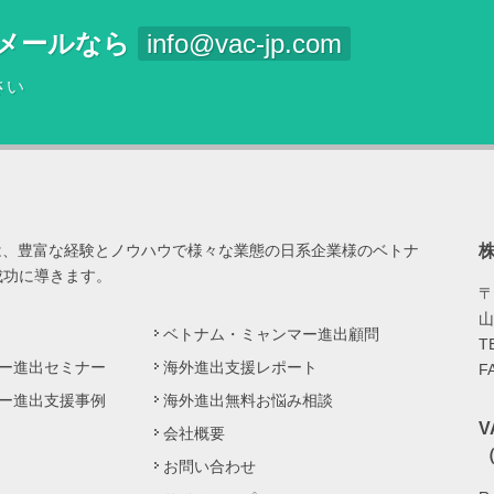
メールなら
info@vac-jp.com
さい
は、豊富な経験とノウハウで様々な業態の日系企業様のベトナ
成功に導きます。
〒
山
ベトナム・ミャンマー進出顧問
T
ー進出セミナー
海外進出支援レポート
F
ー進出支援事例
海外進出無料お悩み相談
会社概要
（
お問い合わせ