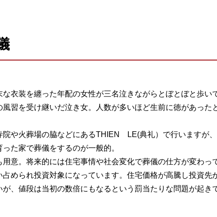
儀
末な衣装を纏った年配の女性が三名泣きながらとぼとぼと歩い
の風習を受け継いだ泣き女。人数が多いほど生前に徳があった
や火葬場の脇などにあるTHIEN LE(典礼）で行いますが
育った家で葬儀をするのが一般的。
も用意。将来的には住宅事情や社会変化で葬儀の仕方が変わっ
い占められ投資対象になっています。住宅価格が高騰し投資先
いが、値段は当初の数倍にもなるという罰当たりな問題が起き