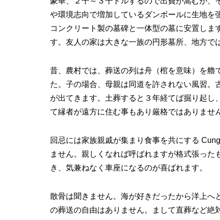
豪華、２千～３千ドルするので出費が嵩むが、
や環境志向で増加しているダンボールに生地を
コンクリート製の墓碑と一体型の墓に安置しま
す。友人の家は大きな一族の円形墓所、地方で
昔、農村では、葬送の列は舟（棺を意味）を艪
た。子の場合、母親は同道を許されない風習。
が出てきます。土葬すると３年経てば掘り起し
て縁者が遠方に住む事もあり厳格ではありませ
回忌には家族親戚が集まり食事を共にする Cu
ません。親しくなれば呼ばれますが格式張った
き、気兼ねなく車座になるのが喜ばれます。
散骨は聞きません。海が好きだったから洋上へ
の葬送の自由はありません。まして直葬など絶