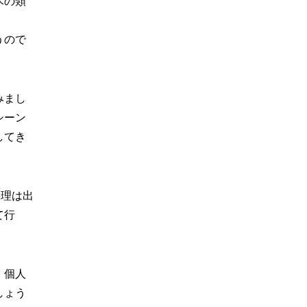
木の類
うので
みまし
シーン
してき
料理は出
て行
、個人
しょう