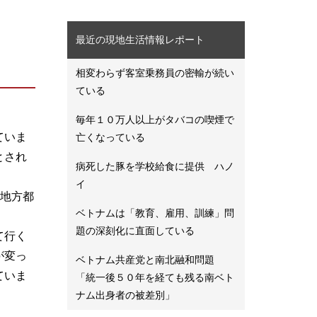
最近の現地生活情報レポート
相変わらず客室乗務員の密輸が続い
ている
毎年１０万人以上がタバコの喫煙で
ていま
亡くなっている
とされ
病死した豚を学校給食に提供 ハノ
イ
、地方都
ベトナムは「教育、雇用、訓練」問
題の深刻化に直面している
て行く
が変っ
ベトナム共産党と南北融和問題
ていま
「統一後５０年を経ても残る南ベト
ナム出身者の被差別」