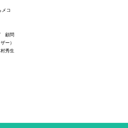
らメコ
グ 顧問
イザー）
木村秀生