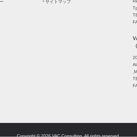
Re
ー
サイトマップ
Tp
T
F
（
20
A
,
T
F
Copyright © 2026 VAC Consulting, All rights reserved.