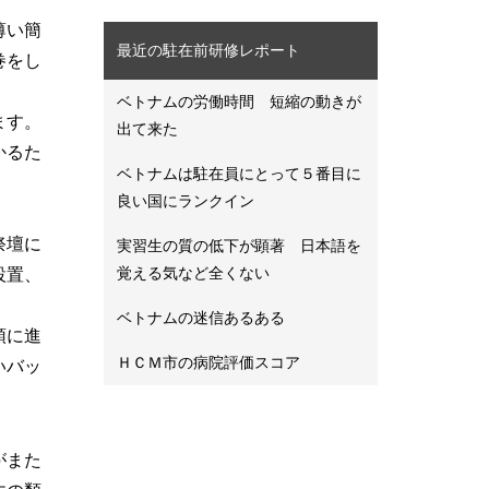
薄い簡
最近の駐在前研修レポート
巻をし
ベトナムの労働時間 短縮の動きが
ます。
出て来た
かるた
ベトナムは駐在員にとって５番目に
良い国にランクイン
祭壇に
実習生の質の低下が顕著 日本語を
覚える気など全くない
設置、
ベトナムの迷信あるある
頭に進
ＨＣＭ市の病院評価スコア
いバッ
がまた