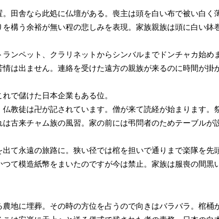
置。田舎なら此処に仏壇がある。喪主は頭を白い布で被い白く
りを構う余裕が無い程の悲しみを表現。家族親族は頭に白い鉢
トランペット、クラリネットからシンバルまでドンチャカ始め
苦情は出ません。連絡を受けた遠方の親族が来るのに時間が掛
これで儲けた日本企業もある位。
、仏教徒は卍が記されています。僧が来て読経が始まります。
れは古来チャム族の風習。家の前には弔問者のためテーブルが
を出て永遠の旅路に。狭い径では棺を担いで通りまで楽隊を先
かつて模造紙幣をまいたのですが今は禁止。家族は服喪の間黒
る農地に埋葬。その時の方位を占うので向きはバラバラ。棺桶