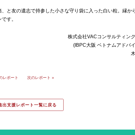
緒、と友の遺志で持参した小さな守り袋に入った白い粒。縁か
ンです。
株式会社VACコンサルティン
(IBPC大阪 ベトナムアドバ
前のレポート
次のレポート »
進出支援レポート一覧に戻る