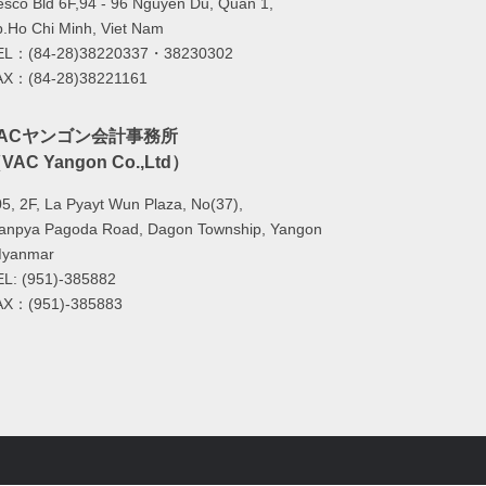
sco Bld 6F,94 - 96 Nguyen Du, Quan 1,
.Ho Chi Minh, Viet Nam
EL：(84-28)38220337・38230302
AX：(84-28)38221161
VACヤンゴン会計事務所
VAC Yangon Co.,Ltd）
5, 2F, La Pyayt Wun Plaza, No(37),
lanpya Pagoda Road, Dagon Township, Yangon
Myanmar
EL: (951)-385882
AX：(951)-385883