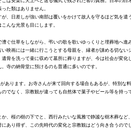
そこは安楽に天上へと送る儀式で残された者の責務。日本の白
張った類はありません。
すが、日差しが強い南部は覆いをかけて故人を守るほど気を遣
はこんな光景も目にします。
で漕ぐ仕草をしながら、弔いの歌を歌いゆっくりと埋葬地へ進
古い映画には一緒に行こうとする母親を、縁者が諌める切ない
、遺骨を洗って壷に収めて墓所に葬りますが、今は社会が変化
ん。寺の納骨堂に預けるのも普通に多いのです。
ngがあります。お寺さんが来て回向する場合もあるが、特別な
ものでなく、宗教観が違っても自然体で菓子やビール等を持っ
とか、桜の樹の下でと、西行みたいな風雅で静謐な樹木葬など
対にあり得ず、この先時代の変化と宗教観はどう向き合うので