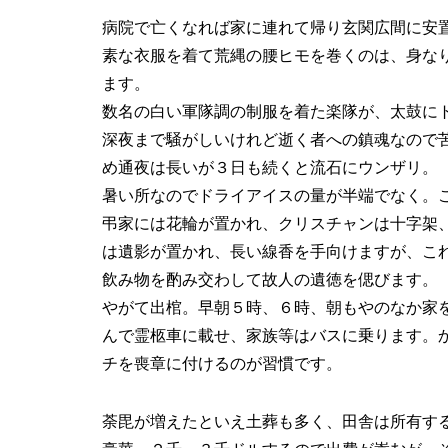
病院で亡くなれば家に連れて帰り玄関広間に安
素な衣服を着て荒縄の腰ヒモを巻くのは、身な
ます。
数名の白い軍隊調の制服を着た楽隊が、太鼓に
深夜まで騒がしいけれど逝く者への鎮魂なので
め通夜は長いが３日も続くと流石にウンザリ。
暑い所なのでドライアイスの量が半端でなく。
弔家には花輪が置かれ、クリスチャンは十字架
は遺影が置かれ、長い線香を手向けますが、こ
飲み物を酌み交わして故人の遺徳を偲びます。
やがて出棺。早朝５時、６時、朝もやのなか家
んで霊柩車に載せ、家族等はバスに乗ります。
チを喪章に付けるのが習慣です。
荼毘が増えたといえ土葬も多く、田舎は所有す