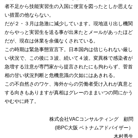
者不足から技能実習生の入国に便宜を図ったとしか思えな
い措置の他ならない。
だが２・３月は急激に減少しています。現地送り出し機関
からやっと実習生を送る事が出来たとメールがあったほど
だが、現在は休業を余儀なくされている。
この時期は緊急事態宣言下。日本国内は信じられない厳し
い状況で、この後に３波、続いて４波。変異株で感染者が
急増する注意が専門家から提言されたにも拘わらず、菅首
相の甘い状況判断と危機意識の欠如にはあきれる。
この不自然さのワケ、海外からの労働者受け入れが真意と
する向きもありますが真相はグレーのままいつの間にかう
やむやに終了。
株式会社VACコンサルティング 顧問
(IBPC大阪 ベトナムアドバイザー）
木村秀生