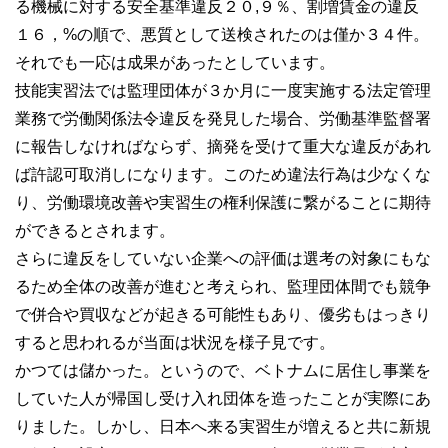
る機械に対する安全基準違反２０,９％、割増賃金の違反
１６，%の順で、悪質として送検されたのは僅か３４件。
それでも一応は成果があったとしています。
技能実習法では監理団体が３か月に一度実施する法定管理
業務で労働関係法令違反を発見した場合、労働基準監督署
に報告しなければならず、摘発を受けて重大な違反があれ
ば許認可取消しになります。このため違法行為は少なくな
り、労働環境改善や実習生の権利保護に繋がることに期待
ができるとされます。
さらに違反をしていない企業への評価は選考の対象にもな
るため全体の改善が進むと考えられ、監理団体間でも競争
で併合や買収などが起きる可能性もあり、優劣もはっきり
すると思われるが当面は状況を様子見です。
かつては儲かった。というので、ベトナムに居住し事業を
していた人が帰国し受け入れ団体を造ったことが実際にあ
りました。しかし、日本へ来る実習生が増えると共に新規