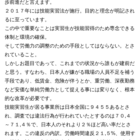
歩前進だと言えます。
２０１７年には技能実習法が施行。目的と理念が明記され
るに至っています。
この中で重要なことは実習生が技能習得のため専念できる
体制と環境の確保。
そして労働力の調整のための手段としてはならない。とさ
れていること。
しかしお題目であって、これまでの状況から誰もが建前だ
と思う。すなわち、日本人が嫌がる職場の人員不足を補う
手段であり、低賃金、危険が伴うとか、重労働、深夜勤務
など安価な単純労働力として捉える事には変りなく、根本
的な改革が必要です。
技能実習生が居る事業所は日本全国に９４５５あるとさ
れ、調査では違法行為が行われていたとするのは７０,４
～７１,４％で、日本人のそれより２％ほど高い率だとさ
れます。この違反の内訳。労働時間違反２１,５%、使用す