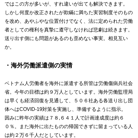
ではこの方が多いが、すれ違いが出ても解決できます。
しかし何度か改正されたが欺瞞に満ちた実習制度そのもの
を改め、あやふやな位置付けでなく、法に定められた労働
者としての権利を真摯に遵守しなければ悲劇は続きます。
送り出す側にも問題があるのも歪めない事実。相見互い
か。
・海外労働派遣側の実情
ベトナム人労働者を海外に派遣する所管は労働傷病兵社会
省。今年の目標は約９万人としています。海外労働監理局
は早くも経済回復を見通して、５０６社ある各送り出し団
体へはCOVID-19対策を実施し、準備するように指示。
因みに昨年の実績は７８,６４１人で計画達成度は約６
０％。また海外に出たものの帰国できずに留まっている人
は約２万６千人だとしています。