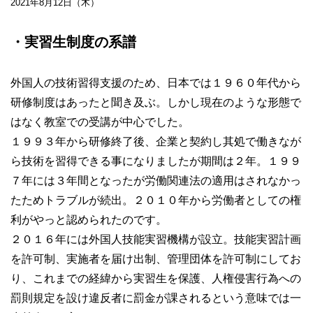
2021年8月12日（木）
・実習生制度の系譜
外国人の技術習得支援のため、日本では１９６０年代から
研修制度はあったと聞き及ぶ。しかし現在のような形態で
はなく教室での受講が中心でした。
１９９３年から研修終了後、企業と契約し其処で働きなが
ら技術を習得できる事になりましたが期間は２年。１９９
７年には３年間となったが労働関連法の適用はされなかっ
たためトラブルが続出。２０１０年から労働者としての権
利がやっと認められたのです。
２０１６年には外国人技能実習機構が設立。技能実習計画
を許可制、実施者を届け出制、管理団体を許可制にしてお
り、これまでの経緯から実習生を保護、人権侵害行為への
罰則規定を設け違反者に罰金が課されるという意味では一