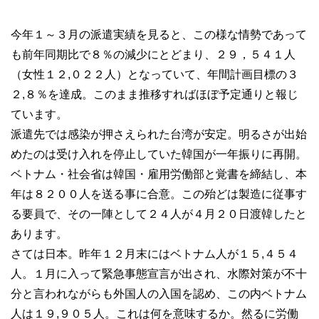
今年１～３月の派遣実績を見ると、この様な情勢であって
も前年同期比で８％の減少にとどまり、２９，５４１人
（女性１２,０２２人）となっていて、年間計画目標の３
２,８％を達成。このまま推移すればほぼ予定通りと報じ
ています。
派遣先では感染が押さえられた台湾が安定。明るさが出始
めたのは受け入れを停止していた韓国が一年振りに再開。
ベトナム・社会省は韓国・雇用労働部と覚書を締結し、本
年は８２００人を送る事に合意。この殆どは製造に従事す
る要員で、その一陣として２４人が４月２０日渡韓したと
あります。
さては日本。昨年１２月末にはベトナム人が１５,４５４
人。１月に入って緊急事態宣言が出され、水際対策が不十
分と言われながらも外国人の入国を認め、この内ベトナム
人は１９,９０５人。これは何を意味するか。然るに労働