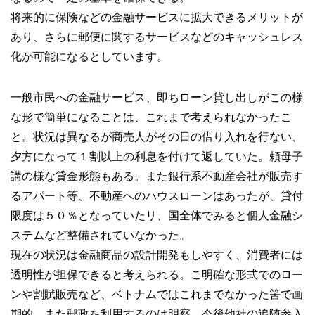
将来的に保険などの金融サービスに拡大できるメリットが
あり、さらに郵便に関するサービスなどのキャッシュレス
化が可能になるとしています。
一般市民への金融サービス、即ちローン貸し出しがこの様
な形で簡単になることは、これまで考えられなかったこ
と。状況は異なるが商売人がその日の借り入れを行ない、
夕方になって１割以上の利息を付けて返していた。頼母子
講の様な貸金形態もある。また銀行系不動産会社が販売す
るアパート等、不動産へのハウスローンはあったが、貸付
限度は５０％となっていたリ、国全体でみると個人金融シ
ステムなど整備されていなかった。
現在の状況は金融商品の設計開発もしやすく、消費者には
透明性が担保できると考えられる。こ明確な形式でのロー
ンや割賦販売など、ベトナムではこれまでなかった筈で画
期的。また郵政を利用するのは明察、今後他社の追随参入