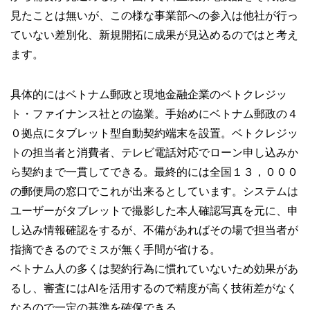
見たことは無いが、この様な事業部への参入は他社が行っ
ていない差別化、新規開拓に成果が見込めるのではと考え
ます。
具体的にはベトナム郵政と現地金融企業のベトクレジッ
ト・ファイナンス社との協業。手始めにベトナム郵政の４
０拠点にタブレット型自動契約端末を設置。ベトクレジッ
トの担当者と消費者、テレビ電話対応でローン申し込みか
ら契約まで一貫してできる。最終的には全国１３，０００
の郵便局の窓口でこれが出来るとしています。システムは
ユーザーがタブレットで撮影した本人確認写真を元に、申
し込み情報確認をするが、不備があればその場で担当者が
指摘できるのでミスが無く手間が省ける。
ベトナム人の多くは契約行為に慣れていないため効果があ
るし、審査にはAIを活用するので精度が高く技術差がなく
なるので一定の基準を確保できる。