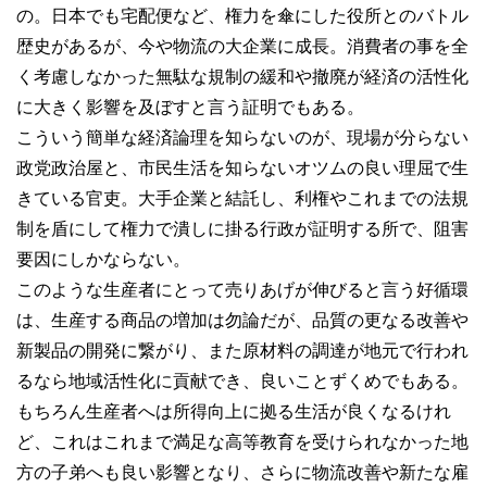
の。日本でも宅配便など、権力を傘にした役所とのバトル
歴史があるが、今や物流の大企業に成長。消費者の事を全
く考慮しなかった無駄な規制の緩和や撤廃が経済の活性化
に大きく影響を及ぼすと言う証明でもある。
こういう簡単な経済論理を知らないのが、現場が分らない
政党政治屋と、市民生活を知らないオツムの良い理屈で生
きている官吏。大手企業と結託し、利権やこれまでの法規
制を盾にして権力で潰しに掛る行政が証明する所で、阻害
要因にしかならない。
このような生産者にとって売りあげが伸びると言う好循環
は、生産する商品の増加は勿論だが、品質の更なる改善や
新製品の開発に繋がり、また原材料の調達が地元で行われ
るなら地域活性化に貢献でき、良いことずくめでもある。
もちろん生産者へは所得向上に拠る生活が良くなるけれ
ど、これはこれまで満足な高等教育を受けられなかった地
方の子弟へも良い影響となり、さらに物流改善や新たな雇