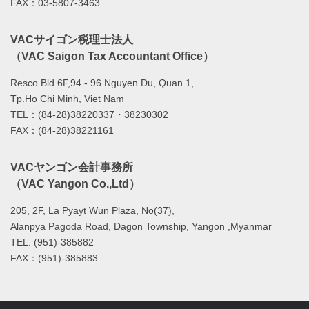
FAX：03-5807-3463
VACサイゴン税理士法人
（VAC Saigon Tax Accountant Office）
Resco Bld 6F,94 - 96 Nguyen Du, Quan 1,
Tp.Ho Chi Minh, Viet Nam
TEL：(84-28)38220337・38230302
FAX：(84-28)38221161
VACヤンゴン会計事務所
（VAC Yangon Co.,Ltd）
205, 2F, La Pyayt Wun Plaza, No(37),
Alanpya Pagoda Road, Dagon Township, Yangon ,Myanmar
TEL: (951)-385882
FAX：(951)-385883