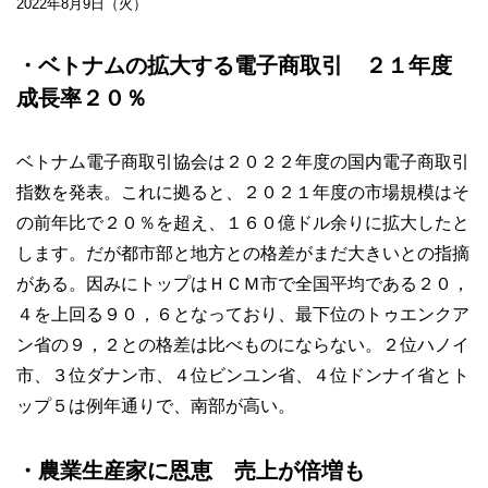
2022年8月9日（火）
・ベトナムの拡大する電子商取引 ２１年度
成長率２０％
ベトナム電子商取引協会は２０２２年度の国内電子商取引
指数を発表。これに拠ると、２０２１年度の市場規模はそ
の前年比で２０％を超え、１６０億ドル余りに拡大したと
します。だが都市部と地方との格差がまだ大きいとの指摘
がある。因みにトップはＨＣＭ市で全国平均である２０，
４を上回る９０，６となっており、最下位のトゥエンクア
ン省の９，２との格差は比べものにならない。２位ハノイ
市、３位ダナン市、４位ビンユン省、４位ドンナイ省とト
ップ５は例年通りで、南部が高い。
・農業生産家に恩恵 売上が倍増も