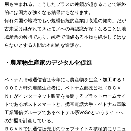
用も生まれる。こうしたプラスの連鎖が起きることで最終
的には国力が強くなる結果にもなります。
何れの国や地域でも小規模伝統的産業は衰退の傾向。だが
古来受け継がれてきたモノへの再認識が深くなることは地
域産業の矜持であり、純粋で価値ある本物を絶やしてはな
らないとする人間の本能的な造詣か。
・農産物生産家のデジタル化促進
ベトナム情報通信省は今年にも農産物を生産・加工する１
０００万軒の農業生産者に、ベトナム郵政公社（ＢＣＶ
Ｎ）がインターネット販売を展開するプラットホームサイ
トであるポストスマートと、携帯電話大手・ベトナム軍隊
工業通信グループであるベトテル系VoSoというサイトへ
の加盟を計画している。
ＢＣＶＮでは通信販売用のウェブサイトを積極的にリニュ