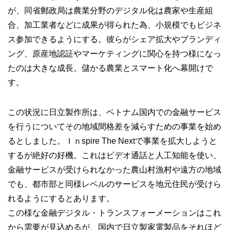
が、同省郵政局は農業分野のデジタル化は農家や生産組
合、加工業者などに成果が得られた為、小規模でもビジネ
ス参加できるようにする。彼らがシェア拡大やブランディ
ング、原産地認証やマーケティングに関心を持つ様になっ
たのは大きな成長。儲かる農業とスマート化へ幕開けで
す。
この状況に日立製作所は、ベトナム国内での金融サービス
を行うについてその地域間格差を減らすための事業を始め
るとしました。Ｉｎspire The Nextで事業を拡大しようと
するが絶好の好機。これはビデオ通話と人工知能を使い、
金融サービスが受けられなかった農山村漁村や遠方の地域
でも、都市部と同様レベルのサービスを地元住民が受けら
れるようにするとあります。
この様な金融デジタル・トランスフォーメーションはこれ
から需要が見込めるが、国内で日立製家電製品をそれほど