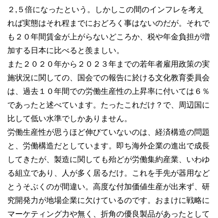
２,５倍になったという。しかしこの間のインフレを考え
れば実態はそれ程までにおどろく事はないのだが。それで
も２０年間賃金が上がらないどころか、税や年金負担が増
加する日本に比べると羨ましい。
また２０２０年から２０２３年までの若年者雇用政策の実
施状況に関しての、国会での報告に於ける文化教育委員会
は、過去１０年間での労働生産性の上昇率に付いては６％
であったと述べています。たったこれだけ？で、周辺国に
比して低い水準でしかありません。
労働生産性が思うほど伸びていないのは、経済構造の問題
と、労働構造だとしています。即ち海外企業の進出で成長
してきたが、製造に関しても殆どが労働集約産業、いわゆ
る組立であり、人が多く居るだけ。これを手先が器用など
とうそぶくのが間違い。高度な付加価値生産が出来ず、研
究開発力が地場企業に欠けているのです。おまけに戦略に
マーケティング力や無く、折角の優良製品があったとして