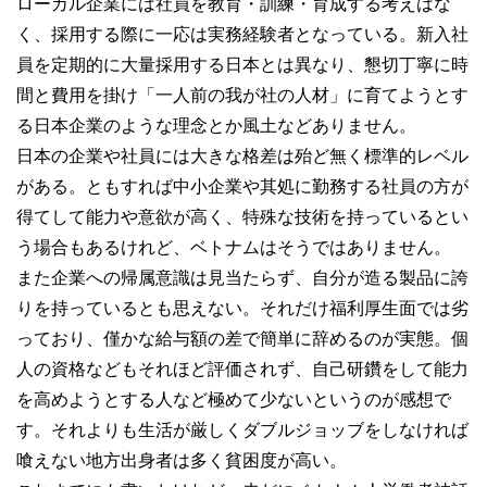
ローカル企業には社員を教育・訓練・育成する考えはな
く、採用する際に一応は実務経験者となっている。新入社
員を定期的に大量採用する日本とは異なり、懇切丁寧に時
間と費用を掛け「一人前の我が社の人材」に育てようとす
る日本企業のような理念とか風土などありません。
日本の企業や社員には大きな格差は殆ど無く標準的レベル
がある。ともすれば中小企業や其処に勤務する社員の方が
得てして能力や意欲が高く、特殊な技術を持っているとい
う場合もあるけれど、ベトナムはそうではありません。
また企業への帰属意識は見当たらず、自分が造る製品に誇
りを持っているとも思えない。それだけ福利厚生面では劣
っており、僅かな給与額の差で簡単に辞めるのが実態。個
人の資格などもそれほど評価されず、自己研鑽をして能力
を高めようとする人など極めて少ないというのが感想で
す。それよりも生活が厳しくダブルジョッブをしなければ
喰えない地方出身者は多く貧困度が高い。