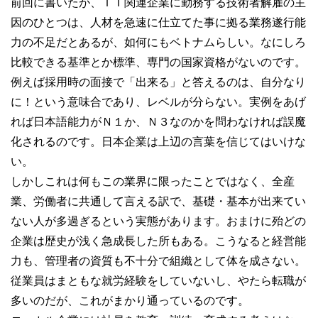
前回に書いたが、ＩＴ関連企業に勤務する技術者解雇の主
因のひとつは、人材を急速に仕立てた事に拠る業務遂行能
力の不足だとあるが、如何にもベトナムらしい。なにしろ
比較できる基準とか標準、専門の国家資格がないのです。
例えば採用時の面接で「出来る」と答えるのは、自分なり
に！という意味合であり、レベルが分らない。実例をあげ
れば日本語能力がＮ１か、Ｎ３なのかを問わなければ誤魔
化されるのです。日本企業は上辺の言葉を信じてはいけな
い。
しかしこれは何もこの業界に限ったことではなく、全産
業、労働者に共通して言える訳で、基礎・基本が出来てい
ない人が多過ぎるという実態があります。おまけに殆どの
企業は歴史が浅く急成長した所もある。こうなると経営能
力も、管理者の資質も不十分で組織として体を成さない。
従業員はまともな就労経験をしていないし、やたら転職が
多いのだが、これがまかり通っているのです。