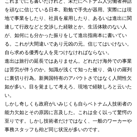
これまでにも書いたけれど、未だにベトナム人労働者神話
を頑なに信じている日本。勤勉で手先が器用。実際には現
地で事業をしたり、社員を雇用したり、あるいは進出に関
連して行政などと交渉した経験とか、生活体験のない人
が、如何にも分かった振りをして進出指南本に書いてい
る。これが大間違いであり元凶の元。信じてはいけない。
自ら求める優秀な人を見つけなければならない。
進出は旅行の延長ではありません。どれだけ海外での事業
は苦労が伴うのか。知識が浅くて知った被り、偽りの羅列
に裏切り行為。新興国特有のアバウトさではなく人間性欠
如が多い。目を覚まして考えろ、現地で経験しろと云いた
い。
しかし奇しくも政府がいみじくも自らベトナム人技術者の
能力欠如とその原因に言及した。これは全く以って驚愕の
至りです。しかし技術者だけではなく、一般のワーカーや
事務スタッフも殆ど同じ状況が多いのです。