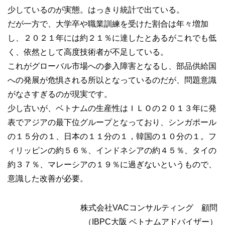
少しているのが実態。はっきり統計で出ている。
だが一方で、大学卒や職業訓練を受けた割合は年々増加
し、２０２１年には約２１％に達したとあるがこれでも低
く、依然として高度技術者が不足している。
これがグローバル市場への参入障害となるし、部品供給国
への発展が危惧される所以となっているのだが、問題意識
がなさすぎるのが現実です。
少し古いが、ベトナムの生産性はＩＬＯの２０１３年に発
表でアジアの最下位グループとなっており、シンガポール
の１５分の１、日本の１１分の１，韓国の１０分の１。フ
ィリッピンの約５６％、インドネシアの約４５％、タイの
約３７％、マレーシアの１９％に過ぎないというもので、
意識した改善が必要。
株式会社VACコンサルティング 顧問
（IBPC大阪 ベトナムアドバイザー）