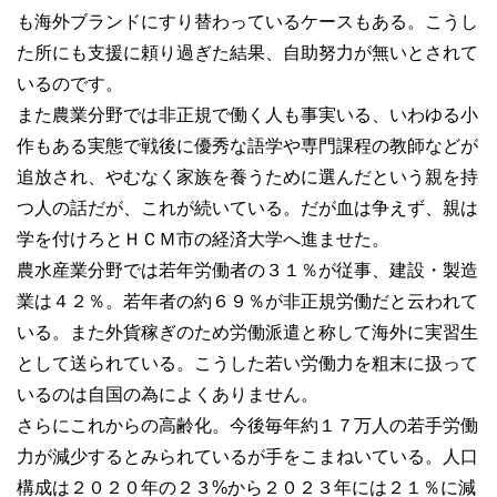
も海外ブランドにすり替わっているケースもある。こうし
た所にも支援に頼り過ぎた結果、自助努力が無いとされて
いるのです。
また農業分野では非正規で働く人も事実いる、いわゆる小
作もある実態で戦後に優秀な語学や専門課程の教師などが
追放され、やむなく家族を養うために選んだという親を持
つ人の話だが、これが続いている。だが血は争えず、親は
学を付けろとＨＣＭ市の経済大学へ進ませた。
農水産業分野では若年労働者の３１％が従事、建設・製造
業は４２％。若年者の約６９％が非正規労働だと云われて
いる。また外貨稼ぎのため労働派遣と称して海外に実習生
として送られている。こうした若い労働力を粗末に扱って
いるのは自国の為によくありません。
さらにこれからの高齢化。今後毎年約１７万人の若手労働
力が減少するとみられているが手をこまねいている。人口
構成は２０２０年の２３%から２０２３年には２１％に減