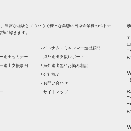
は、豊富な経験とノウハウで様々な業態の日系企業様のベトナ
成功に導きます。
〒
山
ベトナム・ミャンマー進出顧問
T
ー進出セミナー
海外進出支援レポート
F
ー進出支援事例
海外進出無料お悩み相談
会社概要
（
お問い合わせ
Re
ー
サイトマップ
Tp
T
F