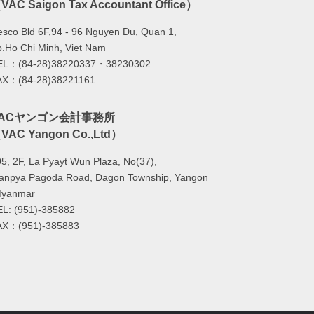
VAC Saigon Tax Accountant Office）
sco Bld 6F,94 - 96 Nguyen Du, Quan 1,
.Ho Chi Minh, Viet Nam
EL：(84-28)38220337・38230302
AX：(84-28)38221161
VACヤンゴン会計事務所
VAC Yangon Co.,Ltd）
5, 2F, La Pyayt Wun Plaza, No(37),
lanpya Pagoda Road, Dagon Township, Yangon
Myanmar
EL: (951)-385882
AX：(951)-385883