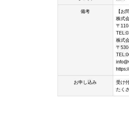
備考
【お
株式会
〒11
TEL:0
株式会
〒53
TEL:0
info@
https:
お申し込み
受け
たく