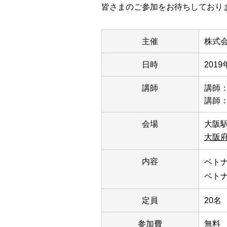
皆さまのご参加をお待ちしており
主催
株式会
日時
2019
講師
講師
講師
会場
大阪駅
大阪府
内容
ベト
ベト
定員
20名
参加費
無料