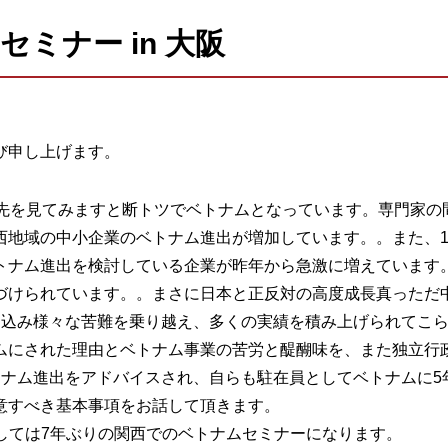
ミナー in 大阪
び申し上げます。
出先を見てみますと断トツでベトナムとなっています。専門家の
西地域の中小企業のベトナム進出が増加しています。。また、1
トナム進出を検討している企業が昨年から急激に増えています。
づけられています。。まさに日本と正反対の高度成長真っただ
り込み様々な苦難を乗り越え、多くの実績を積み上げられてこ
ムにされた理由とベトナム事業の苦労と醍醐味を、また独立行
トナム進出をアドバイスされ、自らも駐在員としてベトナムに5
意すべき基本事項をお話して頂きます。
しては7年ぶりの関西でのベトナムセミナーになります。