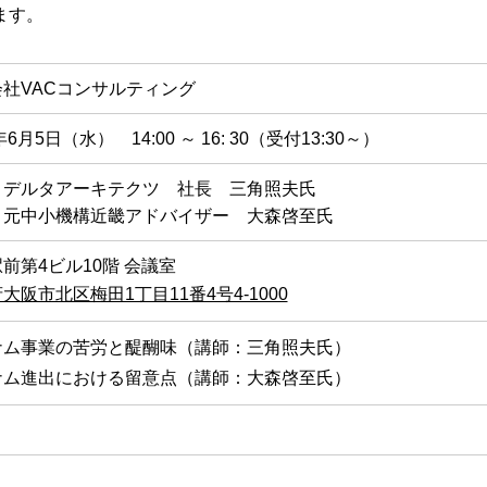
ます。
社VACコンサルティング
年6月5日（水） 14:00 ～ 16: 30（受付13:30～）
：デルタアーキテクツ 社長 三角照夫氏
：元中小機構近畿アドバイザー 大森啓至氏
前第4ビル10階 会議室
大阪市北区梅田1丁目11番4号4-1000
ナム事業の苦労と醍醐味（講師：三角照夫氏）
ナム進出における留意点（講師：大森啓至氏）