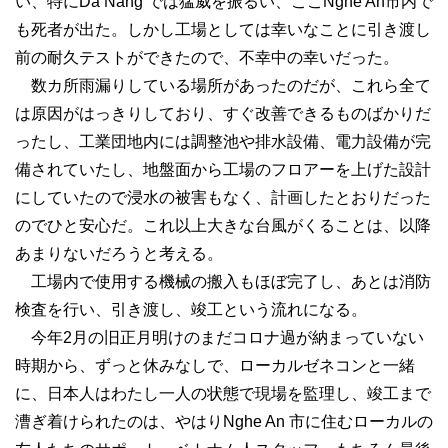
い、特にDa Nang では猛威を振るい、ここNghe An市内で
も死者が出た。しかし工場としては幸いなことに引き渡し
前の耐久テストができたので、不幸中の幸いだった。
数カ所雨漏りしている場所があったのだが、これら全て
は原因がはっきりしており、すぐ改善できるものばかりだ
ったし、工業団地内には調整池や排水設備、電力設備が完
備されていたし、地盤面から工場のフロアーを上げた設計
にしていたので浸水の被害もなく、計画したとおりだった
のでひと安心だ。これ以上大きな台風がくることは、以降
あまりないだろうと考える。
工場内で使用する機械の搬入もほぼ完了し、あとは消防
検査を行い、引き渡し、竣工という流れになる。
今年2月の旧正月明けのまだコロナ過が納まっていない
時期から、ずっと休みなしで、ローカルゼネコンと一緒
に、日本人はわたし一人の状態で現場を監理し、竣工まで
漕ぎ着けられたのは、やはりNghe An 市に住むローカルの