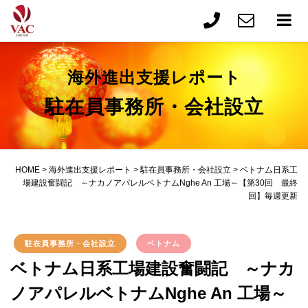
海外進出支援レポート
駐在員事務所・会社設立
HOME
>
海外進出支援レポート
>
駐在員事務所・会社設立
>
ベトナム日系工
場建設奮闘記 ～ナカノアパレルベトナムNghe An 工場～【第30回 最終
回】毎週更新
駐在員事務所・会社設立
ベトナム
ベトナム日系工場建設奮闘記 ～ナカ
ノアパレルベトナムNghe An 工場～