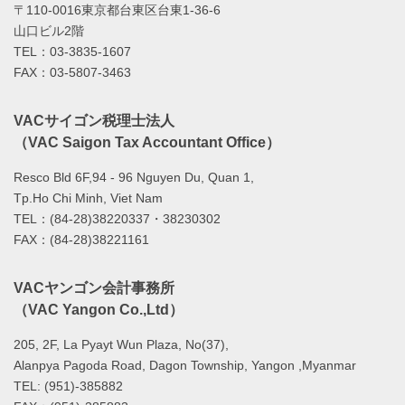
〒110-0016東京都台東区台東1-36-6
山口ビル2階
TEL：03-3835-1607
FAX：03-5807-3463
VACサイゴン税理士法人
（VAC Saigon Tax Accountant Office）
Resco Bld 6F,94 - 96 Nguyen Du, Quan 1,
Tp.Ho Chi Minh, Viet Nam
TEL：(84-28)38220337・38230302
FAX：(84-28)38221161
VACヤンゴン会計事務所
（VAC Yangon Co.,Ltd）
205, 2F, La Pyayt Wun Plaza, No(37),
Alanpya Pagoda Road, Dagon Township, Yangon ,Myanmar
TEL: (951)-385882