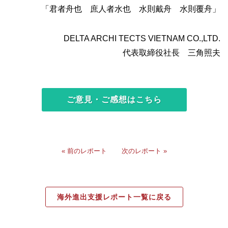
「君者舟也 庶人者水也 水則戴舟 水則覆舟」
DELTA ARCHI TECTS VIETNAM CO.,LTD.
代表取締役社長 三角照夫
ご意見・ご感想はこちら
« 前のレポート
次のレポート »
海外進出支援レポート一覧に戻る