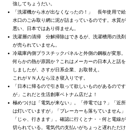
強してちょうだい。
「洗濯機から水が出なくなったの！」 長年使用で給
水口のごみ取り網に泥が詰まっているのです。水質が
悪い、日本ではあり得ません。
洗濯層の清掃 分解掃除はできるが、洗濯槽用の洗剤
が売られていません。
冷蔵庫内側プラスチックパネルと外側の鋼板が変形。
何らかの熱が原因か？これはメーカーの日本人と話を
しましたが、さすが日系企業、お取替え。
これがＶＮ人なら泣き寝入りです。
「日本に帰るので引き取って欲しいものがあるのです
が」これだと生活創庫ベトナム店だよ！
極めつけは「電気が来ない」。「停電では？」「近所
は灯いていますが」「ブレーカーも落ちていません」
「じゃ、行きます」。確認に行くとナ・・何と電線が
切られている。電気代の支払いがちょっと遅れただけ