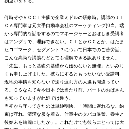
勘違いをする。
何時ぞやＶＣＣＩ主催で企業ミドルの研修時。講師のＪＩ
ＣＡ専門家は元大手自動車会社のマーケティング担当。端
から専門的な話をするのでマネージャーとおぼしき受講者
はアングリで、理解できない。ＣＩとかＣＣとか、はたま
たロゴマーク、セグメント？について日本でのご苦労話。
こんな高尚な講義などとても理解できる訳ありません。
「先生、もっと基礎の基礎から始めないと無理」といみじ
くも申し上げました。彼らにするともったいない受講料。
現地の事情を知らないで送り込む方の人選も間違ってい
る。ＣＳなんて今や日本では当たり前、パートのおばさん
も知っていますが此処では違う。
当初から守ってきたのは単純明快。「時間に遅れるな。約
束は守れ。清潔な服を着る。仕事中のタバコ厳禁。養生と
後始末を綺麗にしたか」。これだけでも彼らにとっては大