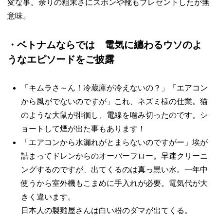
変な事。余りの粗末さにズボンや靴もプレゼントしたが無
意味。
・ベトナムならでは 電気に纏わるウソのよ
うなエピソードをご披露
「キムラさ～ん！冷蔵庫が冷えないの？」「エアコン
から風がでないのですが」これ、ネズミ様の仕業。猫
のような大鼠が徘徊し、電線を噛み切ったのです。シ
ョートして煙が出た事もあります！
「エアコンから水漏れがとまらないのですがー」埃が
詰まってドレンからのオーバーフロー。早速クリーニ
ングするのですが、出てくるのは真っ黒い水。一年中
使うから室外機もこまめに手入れが必要。電気代が大
きく違います。
日本人の製麺屋さんは白い粉のダマが出てくる。