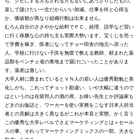
ら、クビにする方もされる方も互いにあっさりしたもの。
楽して儲けたい一念だからいい加減。仕事を何と心得る
か、価値観が異なり組織行動は出来ません。
むろん自分のささやかな給料でＰＣ、経理、語学など習い
に行く殊勝な心の持ち主も実際大勢います。宝くじを売っ
て学費を稼ぎ、医者になってチョー田舎の地元へ戻った
人、学校に行けない子供を無償で教える教師、頼まれた薬
品類をベンチェ省の奥地まで届けにいったことがありま
す。落差は激しい。
大卒人材に囲まれているとＶＮ人の若い人は優秀勤勉と美
化しがち。これってチョット勘違い、いや大幅に違うので
はというのは在留邦人の酒の席。お偉い先生とか評論家も
どきのお伽話と、ワーカーを使い実務をこなす日本人担当
者との見解は大きく異なるがこれが本音と実態。かく言う
この優秀な大卒レベルでさえマーケティングとは＝セール
スの事。それってマーケティングミックスの一部。大きな