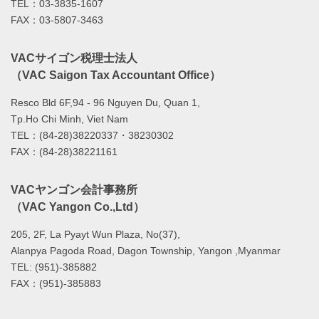
TEL：03-3835-1607
FAX：03-5807-3463
VACサイゴン税理士法人
（VAC Saigon Tax Accountant Office）
Resco Bld 6F,94 - 96 Nguyen Du, Quan 1,
Tp.Ho Chi Minh, Viet Nam
TEL：(84-28)38220337・38230302
FAX：(84-28)38221161
VACヤンゴン会計事務所
（VAC Yangon Co.,Ltd）
205, 2F, La Pyayt Wun Plaza, No(37),
Alanpya Pagoda Road, Dagon Township, Yangon ,Myanmar
TEL: (951)-385882
FAX：(951)-385883