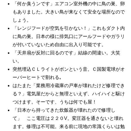
「何か臭うンです」エアコン室外機の中に鳥の巣、卵
もありました。大きい鳥が来なくて安全な場所なので
しょう。
「レンジフードが空気を引かない！」これもダクト内
に鳥の巣。日本の様に排気口にアールフードやガラリ
が付いていないため自由に出入り可能です。
「天井扇が反対に回るのです」結線の間違い。大笑
い。
突然埋込ＣＬライトがボンという音。Ｃ国製電球がオ
ーバーヒートで割れる｡
はたまた「業務用冷蔵庫の戸車が壊れたけど修理でき
る？」電気屋だからと無理といえず、ハイハイと駆け
つけます。そーです、うちは何でも屋！
「日本から持ってきた炊飯器が壊れたので修理し
て」 ここ電圧は２２０V。変圧器を通さないと壊れ
ます。修理は不可能。来る前に現地の常識くらいは勉