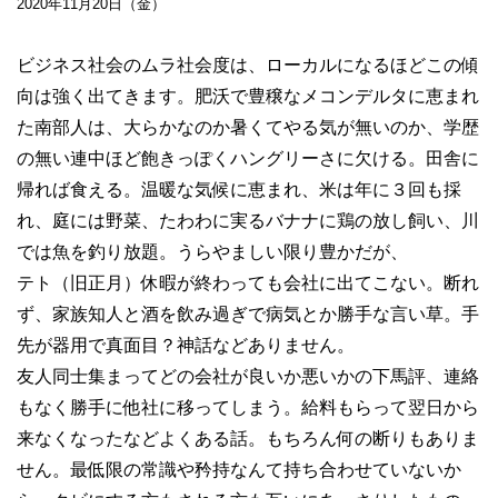
2020年11月20日（金）
ビジネス社会のムラ社会度は、ローカルになるほどこの傾
向は強く出てきます。肥沃で豊穣なメコンデルタに恵まれ
た南部人は、大らかなのか暑くてやる気が無いのか、学歴
の無い連中ほど飽きっぽくハングリーさに欠ける。田舎に
帰れば食える。温暖な気候に恵まれ、米は年に３回も採
れ、庭には野菜、たわわに実るバナナに鶏の放し飼い、川
では魚を釣り放題。うらやましい限り豊かだが、
テト（旧正月）休暇が終わっても会社に出てこない。断れ
ず、家族知人と酒を飲み過ぎで病気とか勝手な言い草。手
先が器用で真面目？神話などありません。
友人同士集まってどの会社が良いか悪いかの下馬評、連絡
もなく勝手に他社に移ってしまう。給料もらって翌日から
来なくなったなどよくある話。もちろん何の断りもありま
せん。最低限の常識や矜持なんて持ち合わせていないか