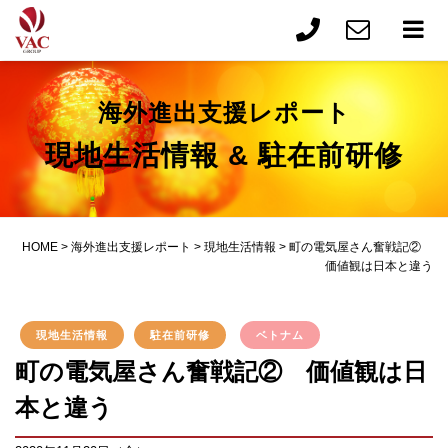
海外進出支援レポート
現地生活情報 & 駐在前研修
HOME
>
海外進出支援レポート
>
現地生活情報
>
町の電気屋さん奮戦記②
価値観は日本と違う
現地生活情報
駐在前研修
ベトナム
町の電気屋さん奮戦記② 価値観は日
本と違う