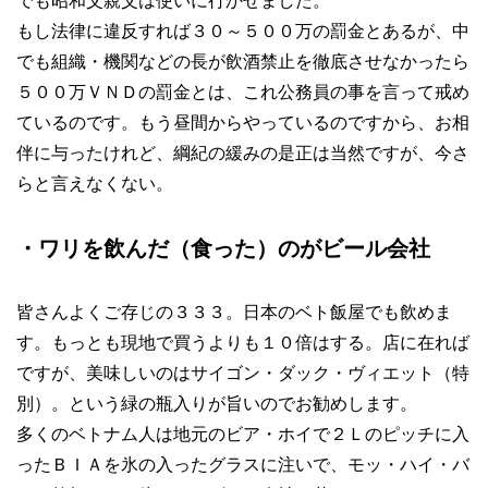
でも昭和父親父は使いに行かせました。
もし法律に違反すれば３０～５００万の罰金とあるが、中
でも組織・機関などの長が飲酒禁止を徹底させなかったら
５００万ＶＮＤの罰金とは、これ公務員の事を言って戒め
ているのです。もう昼間からやっているのですから、お相
伴に与ったけれど、綱紀の緩みの是正は当然ですが、今さ
らと言えなくない。
・ワリを飲んだ（食った）のがビール会社
皆さんよくご存じの３３３。日本のベト飯屋でも飲めま
す。もっとも現地で買うよりも１０倍はする。店に在れば
ですが、美味しいのはサイゴン・ダック・ヴィエット（特
別）。という緑の瓶入りが旨いのでお勧めします。
多くのベトナム人は地元のビア・ホイで２Ｌのピッチに入
ったＢＩＡを氷の入ったグラスに注いで、モッ・ハイ・バ