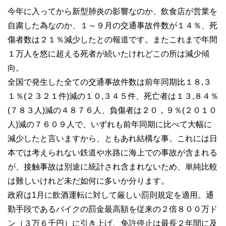
今年に入ってから新型肺炎の影響なのか、飲食店が営業を
自粛した為なのか、１～９月の交通事故件数が１４％、死
傷者数は２１％減少したとの報道です。またこれまで年間
１万人を悠に超える死者が続いたけれどこの所は減少傾
向。
全国で発生した全ての交通事故件数は前年同期比１８,３
１％(２３２１件)減の１０,３４５件、死亡者は１３,８４％
(７８３人)減の４８７６人、負傷者は２０，９％(２０１０
人)減の７６０９人で、いずれも前年同期に比べて大幅に
減少したと言いますから、ともあれ結構な事。これには日
本では考えられない鉄道や水路に海上での事故が含まれる
が、接触事故は別途に統計され含まれないため、単純比較
は難しいけれど未だ如何に多いか分ります。
政府は1月に飲酒運転に対して厳しい罰則規定を適用。通
勤手段であるバイクの罰金最高額を従来の２倍８００万ド
ン（３万６千円）に引き上げ、免許停止は最長２年間に及