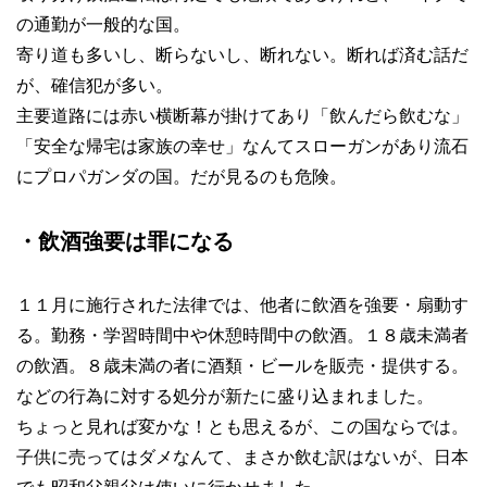
の通勤が一般的な国。
寄り道も多いし、断らないし、断れない。断れば済む話だ
が、確信犯が多い。
主要道路には赤い横断幕が掛けてあり「飲んだら飲むな」
「安全な帰宅は家族の幸せ」なんてスローガンがあり流石
にプロパガンダの国。だが見るのも危険。
・飲酒強要は罪になる
１１月に施行された法律では、他者に飲酒を強要・扇動す
る。勤務・学習時間中や休憩時間中の飲酒。１８歳未満者
の飲酒。８歳未満の者に酒類・ビールを販売・提供する。
などの行為に対する処分が新たに盛り込まれました。
ちょっと見れば変かな！とも思えるが、この国ならでは。
子供に売ってはダメなんて、まさか飲む訳はないが、日本