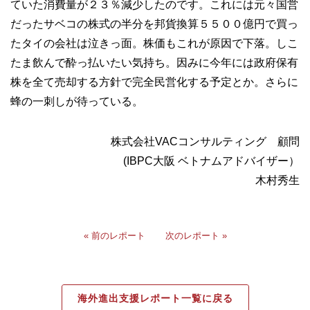
ていた消費量が２３％減少したのです。これには元々国営
だったサベコの株式の半分を邦貨換算５５００億円で買っ
たタイの会社は泣きっ面。株価もこれが原因で下落。しこ
たま飲んで酔っ払いたい気持ち。因みに今年には政府保有
株を全て売却する方針で完全民営化する予定とか。さらに
蜂の一刺しが待っている。
株式会社VACコンサルティング 顧問
(IBPC大阪 ベトナムアドバイザー）
木村秀生
« 前のレポート
次のレポート »
海外進出支援レポート一覧に戻る