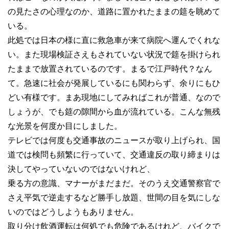
の見たさの心理なのか、道路に置かれたままの筵を眺めて
いる。
此処では日本の様に直に救急車が来て病院へ運んでくれな
い。また現場検証さえもされていない状況で筵を掛けられ
たままで放置されているのです。まるで江戸時代？なん
て。急速に社会が発展しているにも関わらず、余りにもひ
どい有様です。まあ現地にしてみればこれが普通、なので
しょうが、でも筵の隙間から血が流れている。こんな無残
な光景を何度か目にしました。
テレビでは何度も交通事故のニュースが取り上げられ、国
道では検問も頻繁に行っていて、交通違反の取り締まりは
決してやっていないのではないけれど、
乗る方の意識、マナーがまだまだ。そのうえ交通警察官で
さえ平気で逆走するなど勝手し放題、世間の目を気にしな
いのではどうしようもありません。
取り分け飲酒運転は何処でも危険であるけれど、バイクで