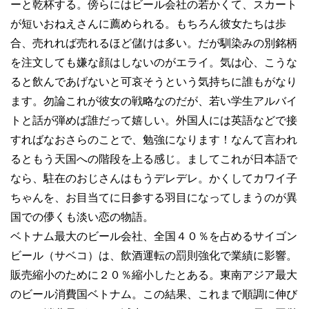
ーと乾杯する。傍らにはビール会社の若かくて、スカート
が短いおねえさんに薦められる。もちろん彼女たちは歩
合、売れれば売れるほど儲けは多い。だが馴染みの別銘柄
を注文しても嫌な顔はしないのがエライ。気は心、こうな
ると飲んであげないと可哀そうという気持ちに誰もがなり
ます。勿論これが彼女の戦略なのだが、若い学生アルバイ
トと話が弾めば誰だって嬉しい。外国人には英語などで接
すればなおさらのことで、勉強になります！なんて言われ
るともう天国への階段を上る感じ。ましてこれが日本語で
なら、駐在のおじさんはもうデレデレ。かくしてカワイ子
ちゃんを、お目当てに日参する羽目になってしまうのが異
国での儚くも淡い恋の物語。
ベトナム最大のビール会社、全国４０％を占めるサイゴン
ビール（サベコ）は、飲酒運転の罰則強化で業績に影響。
販売縮小のために２０％縮小したとある。東南アジア最大
のビール消費国ベトナム。この結果、これまで順調に伸び