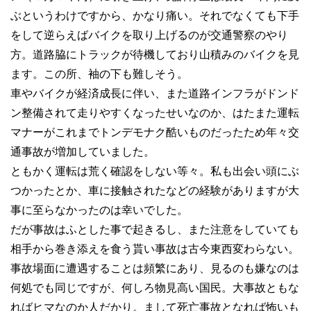
ぶというわけですから、かなり痛い。それでなくても下手
をして逆らえばバイクを取り上げるのが交通警察のやり
方。道路脇にトラックが待機しており山積みのバイクを見
ます。この所、袖の下も難しそう。
車やバイクが経済成長に伴い、また道路インフラがドンド
ン整備されて走りやすくなったせいなのか、はたまた運転
マナーがこれまでトンデモナク酷いものだったため年々交
通事故が増加していました。
ともかく運転は荒く確認をしない等々。私も出会い頭にぶ
つかったとか、車に接触されたなどの経験がありますが大
事に至らなかったのは幸いでした。
だが事故はふとした事で起きるし、また注意をしていても
相手から巻き添えを食う貰い事故は古今東西変わらない。
事故場面に遭遇することは頻繁にあり、見るのも嫌なのは
何処でも同じですが、何しろ物見高い国民。大事故ともな
ればヒマなのか人だかり。まして死亡事故となれば怖いも