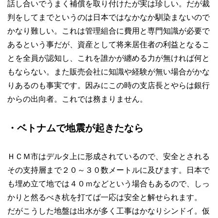
話し合いでうまく補償を取り付けたが実は珍しい。だが裁
判をしてまでというのは日本ではなかなか馴染まないので
かなり難しい。これは管理組合に費用と専門知識が必要で
あるという事だが、資産として将来居住者の利益となるこ
とを全員が認知し、これを誰かが纏める力が無ければ何と
もならない。また販売会社に知識や経験が無い場合がかな
りあるのも事実です。因みにこの時の支店長とやらは銀行
からの出向者。これでは務まりません。
・ベトナムで地震が起きたなら
ＨＣＭ市はデルタ上に形成されているので、安全とされる
その支持層まで２０～３０数メートルに及びます。日本で
も埋め立て地では４０ｍなどという場合もあるので、しっ
かりと然るべき杭を打てば一応は安全と解せられます。
だがこうした地盤は出水が多く工事はかなりシンドイ。仮