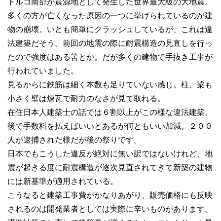
トルコ南部が震源地として発生した世界最大級の大地震。
多くの方が亡くなった原因の一つに挙げられているのが建
物の崩壊。いとも簡単にクラッシュしているが、これは違
法建築だそう。前回の地震の際に耐震構造の見直しを行っ
たので強度はある筈とか。だが多くの建物で手抜き工事が
行われていました。
見るからに鉄筋は細く本数も足りていない感じ。柱、梁も
小さく壁は煉瓦で耐力のなさが見て取れる。
在住日本人建築士の話では６割以上がこの様な違法建築。
後で手数料を払えばいいとあるが何ともいい加減。２００
人が逮捕された様だが後の祭りです。
日本でもこうした違反が絶対に無い訳ではないけれど、地
震が起きる度に耐震構造が逐次見直されてきて新築の建物
には新基準が適用されている。
こうなると建築工事費がかなりあがり、販売価格にも反映
されるのは開発業者としては実際に辛いものがあります。