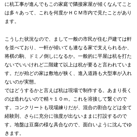
に杭工事が進んでもこの家庭で隣接家屋が傾くなんてこと
は多々あって、これを何度かＨＣＭ市内で見たことがあり
ます。
こうした状況なので、まして一般の市民が住む戸建ては軒
を並べており、一軒が傾いても連なる家で支えられるか、
将棋の駒、ドミノ倒しになるか。一般的に平屋は杭を打た
ないでいいけれど二階建て以上は杭が要ると言われていま
す。だが殆どの家は敷地が狭く、進入道路も大型車が入れ
ないのが実態。
ではどうするかと言えば杭は現場で制作する。あまり長く
のは造れないので精々１０ｍ。これを溶接して繋ぐので
す。コンクリートも現場練りだが、混合の割合などは全て
経験則、さらに充分に強度が出ないままに打設するので
す。地盤は豆腐の様な具合なので、面白いように沈んでゆ
きます。