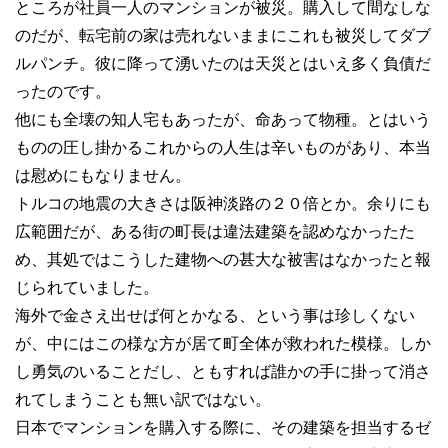
ところが社員一人のマンションが被災。購入して間なしな
のだが、転宅前の家は売れないままにこれも被災してダブ
ルパンチ。彼に降って湧いたのは天災とはいえ多く負債だ
ったのです。
他にも全壊の知人宅もあったが、命あって物種。とはいう
ものの圧し掛かるこれからの人生は辛いものがあり、本当
は慰めにもなりません。
トルコの地震の大きさは阪神淡路の２０倍とか。余りにも
広範囲だが、ある街の町長は違法建築を認めなかったた
め、其処ではこうした建物への甚大な被害はなかったと報
じられていました。
海外で金さえ出せば何とかなる、という事は珍しくない
が、中にはこの様な方が居て町全体が救われた模様。しか
し勇気のいることだし、ともすれば誰かの手に掛って消さ
れてしまうことも無い訳ではない。
日本でマンションを購入する際に、その建築を担当するゼ