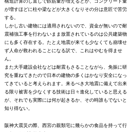
構造計算のし直しで鉄筋量が増えるとか、コンクリート量
が増すほどに柱や梁などが大きくなりその分は意匠で苦労
する。
しかし古い建物には適用されないので、資金が無いので耐
震補強工事を行わないまま放置されているのは公共建築物
にも多く存在する。たとえ地震が来ても少なくても崩壊せ
ず人命が救われることになる訳で、これはやむを得ませ
ん。
また大手建設会社などは耐震もさることながら、免振に研
究を重ねてきたので日本の建物の多くはかなり安全になっ
てきていると考えられます。来るべき大地震に備えて出来
る限り被害を少なくする技術は日々進化していると思える
が、それでも実際には何が起きるか、その時誰もでないと
知り得ない。
阪神大震災の際、西宮の親類宅に幾らかの食品を持って行