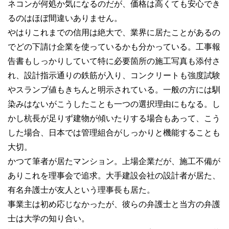
ネコンが何処か気になるのだが、価格は高くても安心でき
るのはほぼ間違いありません。
やはりこれまでの信用は絶大で、業界に居たことがあるの
でどの下請け企業を使っているかも分かっている。工事報
告書もしっかりしていて特に必要箇所の施工写真も添付さ
れ、設計指示通りの鉄筋が入り、コンクリートも強度試験
やスランプ値もきちんと明示されている。一般の方には馴
染みはないがこうしたことも一つの選択理由にもなる。し
かし杭長が足りず建物が傾いたりする場合もあって、こう
した場合、日本では管理組合がしっかりと機能することも
大切。
かつて筆者が居たマンション。上場企業だが、施工不備が
ありこれを理事会で追求。大手建設会社の設計者が居た、
有名弁護士が友人という理事長も居た。
事業主は初め応じなかったが、彼らの弁護士と当方の弁護
士は大学の知り合い。