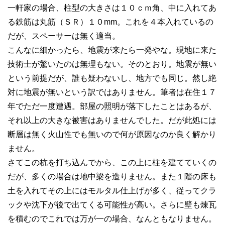
一軒家の場合、柱型の大きさは１０ｃｍ角、中に入れてあ
る鉄筋は丸筋（ＳＲ）１０mm。これを４本入れているの
だが、スペーサーは無く適当。
こんなに細かったら、地震が来たら一発やな。現地に来た
技術士が驚いたのは無理もない。そのとおり。地震が無い
という前提だが、誰も疑わないし、地方でも同じ。然し絶
対に地震が無いという訳ではありません。筆者は在住１７
年でただ一度遭遇。部屋の照明が落下したことはあるが、
それ以上の大きな被害はありませんでした。だが此処には
断層は無く火山性でも無いので何が原因なのか良く解かり
ません。
さてこの杭を打ち込んでから、この上に柱を建てていくの
だが、多くの場合は地中梁を造りません。また１階の床も
土を入れてその上にはモルタル仕上げが多く、従ってクラ
ックや沈下が後で出てくる可能性が高い。さらに壁も煉瓦
を積むのでこれでは万が一の場合、なんともなりません。