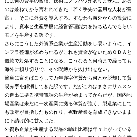
には何の資本の蓄積、技術にノウハウがありません。ある
のは兼ねてから言われてきた「若く手先の器用な人材が豊
富」。そこに外資を導入する。すなわち海外からの投資に
より、資本と生産手段に経営管理能力を持ち込んでもらい
モノを生産する訳です。
さらにこうした外資系企業が生産活動をし易いように、イ
ンフラ整備が求められるがこれも資金がないためＯＤＡと
借款で対処することになる。こうなると何時まで経っても
海外に頼り切りで、その呪縛から抜け出せない。
簡単に言えばこうして万年赤字体質から何とか脱却して貿
易赤字を解消してきた訳です。だがこれはまさにサムスン
の進出に拠る携帯電話の生産が始まってからだが、国内地
場産業は未だに一次産業に拠る体質が強く、製造業にして
も政府が目指したもの作り、裾野産業を育成できないまま
に下請け的に甘んじた。
外資系企業が生産する製品の輸出比率は年々上がっている