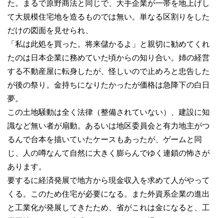
た。まるで原野商法と同じで、大手企業が一帯を地上げし
て大規模住宅地を造るものでは無い。単なる区割りをした
だけの図面を見せられ、
「私は此処を買った。将来儲かるよ」と親切に勧めてくれ
たのは日本企業に務めていた頃からの知り合い。姉の経営
する不動産屋に転身したが、怪しいので止めろと忠告した
が後の祭り。金持ちになりたかったが価格は急降下の白日
夢。
この土地騒動は全く法律（整備されていない）、建設に知
識など無い者が扇動。あるいは地区委員会と有力地主がつ
るんで台本を描いていたケースもあったが、ゲームと同
じ、人の噂なんて自然に大きく膨らんでゆく連鎖の怖さが
あります。
要するに経済発展で地方から現金収入を求めて人がやって
くる。このため住宅が必要になる。また外資系企業の進出
と工業化が発展してきたため、省がこれは金になると、工