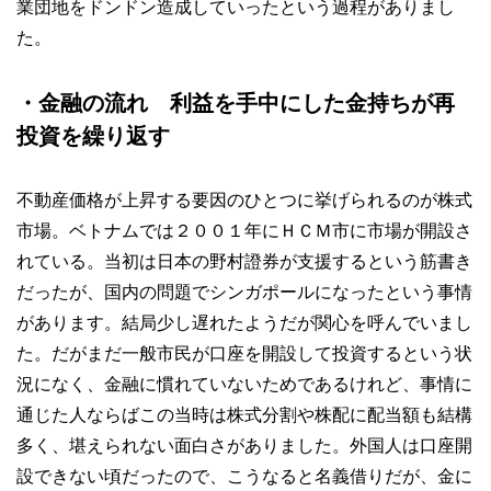
業団地をドンドン造成していったという過程がありまし
た。
・金融の流れ 利益を手中にした金持ちが再
投資を繰り返す
不動産価格が上昇する要因のひとつに挙げられるのが株式
市場。ベトナムでは２００１年にＨＣＭ市に市場が開設さ
れている。当初は日本の野村證券が支援するという筋書き
だったが、国内の問題でシンガポールになったという事情
があります。結局少し遅れたようだが関心を呼んでいまし
た。だがまだ一般市民が口座を開設して投資するという状
況になく、金融に慣れていないためであるけれど、事情に
通じた人ならばこの当時は株式分割や株配に配当額も結構
多く、堪えられない面白さがありました。外国人は口座開
設できない頃だったので、こうなると名義借りだが、金に