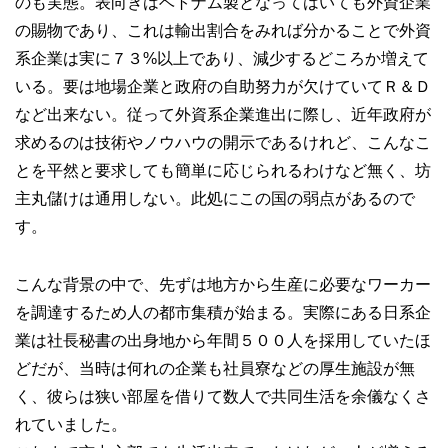
のも実態。表向きはベトナム製となってはいても外資企業
の賜物であり、これは輸出割合をみれば分かることで外資
系企業は実に７３%以上であり、減少するどころか増えて
いる。要は地場企業と政府の自助努力が欠けていてＲ＆Ｄ
など出来ない。従って外資系企業進出に際し、近年政府が
求めるのは技術やノウハウの開示であるけれど、こんなこ
とを平然と要求しても簡単に応じられるわけなど無く、坊
主丸儲けは通用しない。此処にこの国の弱点があるので
す。
こんな背景の中で、先ずは地方から生産に必要なワーカー
を調達するため人の都市集積が始まる。実際にある日系企
業は社長秘書の出身地から年間５００人を採用していたほ
どだが、当時は何れの企業も社員寮などの厚生施設が無
く、彼らは狭い部屋を借りて数人で共同生活を余儀なくさ
れていました。