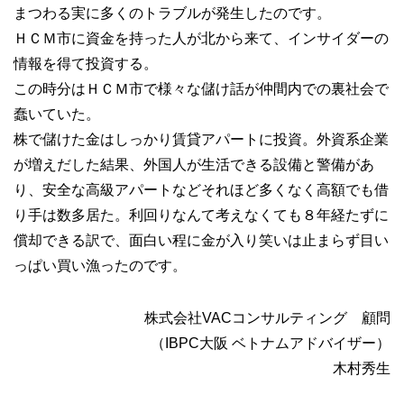
まつわる実に多くのトラブルが発生したのです。
ＨＣＭ市に資金を持った人が北から来て、インサイダーの
情報を得て投資する。
この時分はＨＣＭ市で様々な儲け話が仲間内での裏社会で
蠢いていた。
株で儲けた金はしっかり賃貸アパートに投資。外資系企業
が増えだした結果、外国人が生活できる設備と警備があ
り、安全な高級アパートなどそれほど多くなく高額でも借
り手は数多居た。利回りなんて考えなくても８年経たずに
償却できる訳で、面白い程に金が入り笑いは止まらず目い
っぱい買い漁ったのです。
株式会社VACコンサルティング 顧問
（IBPC大阪 ベトナムアドバイザー）
木村秀生