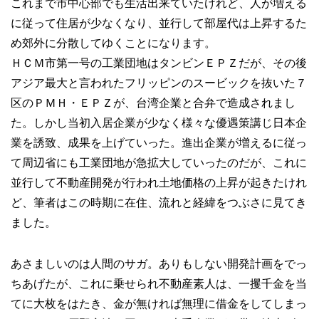
これまで市中心部でも生活出来ていたけれど、人が増える
に従って住居が少なくなり、並行して部屋代は上昇するた
め郊外に分散してゆくことになります。
ＨＣＭ市第一号の工業団地はタンビンＥＰＺだが、その後
アジア最大と言われたフリッピンのスービックを抜いた７
区のＰＭＨ・ＥＰＺが、台湾企業と合弁で造成されまし
た。しかし当初入居企業が少なく様々な優遇策講じ日本企
業を誘致、成果を上げていった。進出企業が増えるに従っ
て周辺省にも工業団地が急拡大していったのだが、これに
並行して不動産開発が行われ土地価格の上昇が起きたけれ
ど、筆者はこの時期に在住、流れと経緯をつぶさに見てき
ました。
あさましいのは人間のサガ。ありもしない開発計画をでっ
ちあげたが、これに乗せられ不動産素人は、一攫千金を当
てに大枚をはたき、金が無ければ無理に借金をしてしまっ