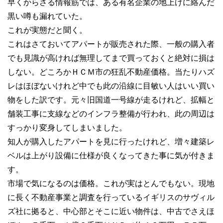
早くからさる情報筋では、ある有名企業の地上げに絡んだ
黒い噂も漏れていた。
これが実態だと聞く。
これはさておいてアパートが販売された際、一般の購入者
でも見識が高ければ無理してまで買っておくと絶対に損は
しない。どころかＨＣＭ市の狂乱不動産価格。当たりハズ
レはほぼないけれど中でも此の沿線に目敏い人はいい買い
物をした訳です。元々旧国道一号線が走るけれど、拡幅と
舗装工事に支線などのインフラ整備が行われ、此の周辺は
すっかり変身してしまいました。
知人が購入したアパートを見に行ったけれど、増々建築レ
ベルは上がり設備に仕様が良くなってきた事に気が付きま
す。
市場で気になるのは価格。これが実はとんでもない。現地
に長く不動産事業と調査を行っているイギリスのサヴィル
ズ社に拠ると、中心部とそこに近い物件は、中古でさえほ