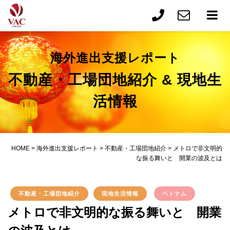
海外進出支援レポート
不動産・工場団地紹介 & 現地生
活情報
HOME
>
海外進出支援レポート
>
不動産・工場団地紹介
>
メトロで非文明的
な振る舞いと 開業の波及とは
不動産・工場団地紹介
現地生活情報
ベトナム
メトロで非文明的な振る舞いと 開業