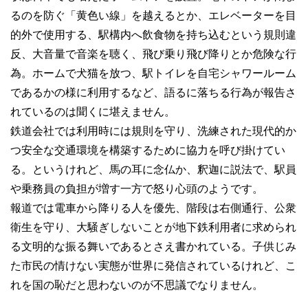
るのを防ぐ「黄色い線」を越えるとか、エレベーターを目
的外で使用する、駅構内へ飲食物を持ち込むという規則違
反、大音量で音楽を聴く、飛び乗り飛び降りとか危険な行
為。ホームで犬猫を放つ、駅トイレを自宅シャワールーム
であるかの様に利用するなど、語るに落ちる行為が報告さ
れているのは聞くに堪えません。
鉄道会社では利用時には規則を守り、洗練された現代的か
つ安全な交通環境を構築するために協力を呼び掛けてい
る。というけれど、馬の耳に念仏か、釈迦に説法で、駅員
や乗務員の負担が増す一方で怒り心頭のようです。
報道では電車から降りる人を優先、階段は右側通行、公衆
衛生を守り、大騒ぎしないことが地下鉄利用者に求められ
る文明的な振る舞いであるとさえ書かれている。子供じみ
た市民の情けない実態が世界に発信されているけれど、こ
れを国の恥だと思わないのが不思議でなりません。