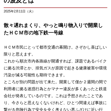
の波及とは
2025年2月11日（火）
散々遅れまくり、やっと鳴り物入りで開業し
たＨＣＭ市の地下鉄一号線
ＨＣＭ市民にとって都市交通の幕開け。さぞかし喜ばしい
限りと思えます。
これから順次市内各路線が開通すれば、課題であるバイク
に拠る渋滞とか、排気ガスが原因で起きる健康被害や環境
汚染が減る可能性も期待できます。
ところが別の問題が出て来た。開業して僅か２週間の間で
利用者に拠る迷惑行為とかマナー違反が多くあったと鉄道
会社が発表しているのです。これは予想されたことであ
り、今さらと思えなくないけれど、ひとつ間違えば事故に
繋がる危険行為で安全を全く考えない悪ふざけに近い行