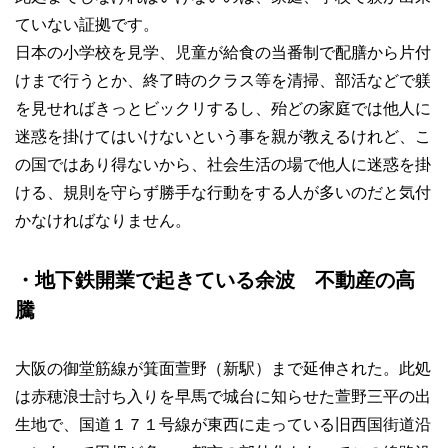
ていない証拠です。
日本の小学校を見学、児童が給食の当番制で配膳から片付
けまで行うとか、終了時のクラス等を清掃、部活などで躾
を見せればきっとビックリするし、殆どの家庭では他人に
迷惑を掛けてはいけないという事を親が教えるけれど、こ
の国ではあり得ないから、社会生活の場で他人に迷惑を掛
ける、規則を守らず勝手な行動をする人が多いのだと気付
かなければなりません。
・地下鉄開業で起きている余波 不動産の高
騰
大阪の御堂筋線が箕面萱野（新駅）まで延伸された。此処
は赤穂浪士討ち入りを早馬で城台に知らせた萱野三平の出
生地で、国道１７１号線が東西に走っている旧西国街道沿