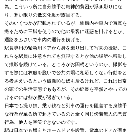
為。こういう所に自分勝手な精神的貧困が浮き彫りにな
り、寒い限りの低文化度が露呈する。
そのいくつかが記載されているが、駅構内や車内で写真を
撮るために三脚を使うので他の乗客に迷惑を掛けるとか、
通路をふさいで車内の通行を妨げる。
駅員専用の緊急用ドアから身を乗り出して写真の撮影、こ
れらを駅員に注意されても無視するとか他の場所へ移動し
て撮影を続けている。ところがお国柄というのか、撮影を
する際には衣服を脱いで公共の場に相応しくない行動をと
る者さえいるという破廉恥な奴も居るけれど、これは日常
の家での生活実態でもあるが、その延長を平然とやっての
けるのには些か度が過ぎている。
日本でも撮り鉄、乗り鉄など列車の運行を阻害する身勝手
な行為が至る所で起きているのと全く同じ傍若無人の悪質
行為、他人を嘲笑できないのです。
駅は日本でも増えたホームドアを設置。電車のドアが閉ま