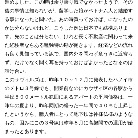
進めました。この時は余り乗り気でなかったようで、その
後の事情は知らないが、留学した娘がベトナム人と結婚す
る事になったと聞いた。あの時買っておけば、になったの
かは分らないけれど、こうした例は日本でも結構ありま
す。先のことは分らない、けれど長く不動産に関わって来
た経験者ならある種独特の勘が働きます。経済などの流れ
も良く見知っている訳で、国内外を問わず危うきに近寄ら
ず、だけでなく聞く耳を持っておけばよかったとなるのは
請け合い。
このサヴィルズは、昨年１０～１２月に発表したハノイ市
のメトロ３号線でも、開業前なのにカウザイ区の各駅から
半径５００メートル範囲にあるアパートの平均価格は、一
昨年の夏より、昨年同期の経った一年間で４０％も上昇し
たというから、購入者にとって地下鉄は神様仏様のような
もの。因みにこの３号線は昨年８月に高架間での運用が始
まったとあります。