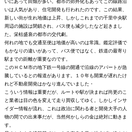
いにあって田畑が多い。都市の郊外化もあってこの線路沿
いは人気があり、住宅開発も行われたのです。この結果、
新しい街が生れ地価は上昇、しかしこれまでの千里中央駅
周辺の施設は閉鎖され、バス便も減少したなど起きまし
た。栄枯盛衰の都市の交代劇。
何れの地でも交通至便は地価が高いのは常識。鑑定評価で
もかなりの違いがあって、バス便ではなく、鉄道の最寄り
駅までの距離が重要なのです。
このＨＣＭ市の地下鉄一号線の開通で沿線のアパートが急
騰しているとの報道があります。１０年も開業が遅れたけ
れど不動産開発はかなり進んでいました・
こういう情報は重要だが、ルートや駅が決まれば尚更のこ
と業者は目の色を変えて走り買収してゆく。しかしインサ
イダー情報が流れ、これは政治に関わる者と開発大手の人
物の間での出来事だが、当然何かしらの金は絶対に動きま
す。