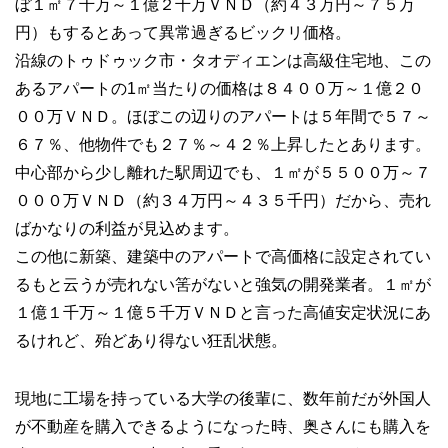
ぼ１㎡７千万～１億２千万ＶＮＤ（約４３万円～７５万
円）もするとあって異常過ぎるビックリ価格。
沿線のトゥドゥック市・タオディエンは高級住宅地、この
あるアパートの1㎡当たりの価格は８４００万～１億２０
００万ＶＮＤ。ほぼこの辺りのアパートは５年間で５７～
６７％、他物件でも２７％～４２％上昇したとあります。
中心部から少し離れた駅周辺でも、１㎡が５５００万～７
０００万ＶＮＤ（約３４万円～４３５千円）だから、売れ
ばかなりの利益が見込めます。
この他に新築、建築中のアパートで高価格に設定されてい
るもと云うが売れない筈がないと強気の開発業者。１㎡が
１億１千万～１億５千万ＶＮＤと言った高値安定状況にあ
るけれど、殆どあり得ない狂乱状態。
現地に工場を持っている大学の後輩に、数年前だが外国人
が不動産を購入できるようになった時、奥さんにも購入を