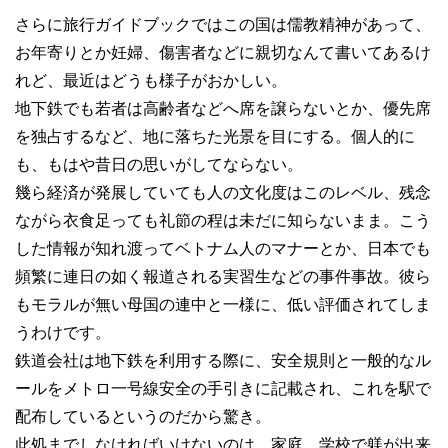
さらに旅行ガイドブックではこの国は儒教精神があって、
お年寄りとか妊婦、傷害者などに親切なんて書いてあるけ
れど、最近はどうも様子がおかしい。
地下鉄でも若者は高齢者などへ席を譲らないとか、優先席
を独占するなど、地に落ちた光景を目にする。個人的に
も、もはや昔日の思いがしてならない。
幾ら経済が発展していても人の文化度はこのレベル、残念
ながら衣食足っても礼節の程は未だに知らないまま。こう
した情報が知れ渡ってベトナム人のマナーとか、日本でも
頻繁に連日の如く報道される実習生などの事件事故。彼ら
もモラルが無い母国の連中と一様に、低い評価されてしま
うわけです。
鉄道会社は地下鉄を利用する際に、安全規則と一般的なル
ールをメトロ一号線安全の手引きに記載され、これを駅で
配布しているというのだから驚き。
此処までしなければいけないのは、家庭、学校で躾が出来