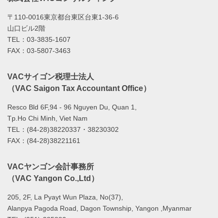
〒110-0016東京都台東区台東1-36-6
山口ビル2階
TEL：03-3835-1607
FAX：03-5807-3463
VACサイゴン税理士法人
（VAC Saigon Tax Accountant Office）
Resco Bld 6F,94 - 96 Nguyen Du, Quan 1,
Tp.Ho Chi Minh, Viet Nam
TEL：(84-28)38220337・38230302
FAX：(84-28)38221161
VACヤンゴン会計事務所
（VAC Yangon Co.,Ltd）
205, 2F, La Pyayt Wun Plaza, No(37),
Alanpya Pagoda Road, Dagon Township, Yangon ,Myanmar