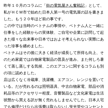
昨年１０月のコラムに「
街の電気屋さん奮戦記
」として、
私がＨＣＭ市で始めた日本人第一号の電気屋の話を書きま
した。もう２０年ほど前の事です。
この中では当時のベトナムの事情や、ベトナム人と一緒に
仕事をした経験からの実体験、ご自宅や企業に訪問して起
きた様々な出来事や日本ではおよそ考えられない実際にあ
った珍事を纏めました。
ベトナムはその後に大きく経済が成長して所得も向上、そ
のため家庭では白物家電製品の普及が進み、また何しろ暑
くて蒸し蒸しする気候、このエアコンに関するコラムも別
の項に認めました。
店は広くなく冷蔵庫、洗濯機、エアコン、レンジを置いて
いる。だが売れるのは照明器具、中古白物家電、部品や消
耗品等のアクセサリー程度。音響製品など文化家電は生活
状態から買える訳が無く売れもしませんでした。日本人宅
でも修理だけなら出張費は取らないし蛍光管やコンセント