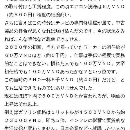
の取り付けも工賃程度。この頃エアコン洗浄は６万ＶＮＤ
（約５００円）程度の細腕商い。
さらに言えばこの時分はテレビの専門修理屋が居て、中古
製品の具合が悪くなれば駆け込んだのです。今の状況をみ
ればこんな時代など想像できません。
２０００年の初頭、当方で雇っていたワーカーの初任給が
６０万ＶＮＤほど（約５千円）。仕事は手伝い程度で実務
的なことはできない。慣れた人でも１００万ＶＮＤ。大卒
初任給でも１００万ＶＮＤあったかな？という位です。
この当時のＰＨＯ一杯５千ＶＮＤ（約４０円）だけど、と
ても生活できるものではありませんでした。
現在はほぼ平均で５００万ＶＮＤとか言われるが、物価の
上昇はそれ以上。
例えばガソリン価格は１リットルが４５００ＶＮＤから約
２３０００ＶＮＤ、即ち５倍。インフレの影響で実質的な
生活は殆ど変わりません。日本企業などへ就職したい人の