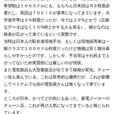
希望額は１０００ドルにも。もちろん日本語はＮ２程度必
要だし、英語はＴＯＥＩＣが基準になってきています。大
学進学率は３％程度だったが、今では２０%とかで（正確
なデータはなく１０%程とかする人も居る）。確かなのは
格差が広がって来ているという実態です。
当時は日本人の駐在者現地手当、もしくは現地採用者は一
般クラスで１０００ドル程度だったけど物価は安く随分暮
らしやすかったのです。しかし今、手当等はそれ程まで上
がってないため実質的には厳しいのが現状。
また電気製品も大型量販店が出てきて様相が変化。チェー
ン化も進んでいる。これは世界的な趨勢だが、これが影響
してベトナムでも街の電気屋さんは無くなって来ていま
す。
ところが日本、かつてどの街にもあった、家電メーカーの
チェーン店。これが再び人気になってきていると報じられ
ています。