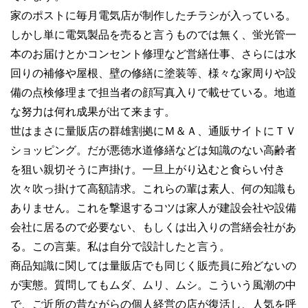
家のポストに毎月電気店が制作したチラシが入っている。
しかし単に電気製品を売ると言うものでは無く、蛍光管一
本のお届けとかコンセント修理など営繕仕事、さらには水
回りの補修や屋根、壁の修繕に塗装等、様々な家周りや設
備の点検修理まで担当者の顔写真入りで載せている。地道
な努力は何れ成果が出て来ます。
世はまさに量販店の群雄割拠にＭ＆Ａ、通販サイトにＴＶ
ショッピング。だが悪徳水道修繕などは知識のない高齢者
を狙い親切そうに声掛け。一旦上がり込むと食らい付き
次々吹っ掛けて高額請求。これらの輩は素人、何の知識も
ありません。これを撃退するコツは家人が建設会社や設備
会社に居るので必要ない、もしくは出入りの営繕会社があ
る。この言葉。私は自分で設計したと言う。
商品知識に関しては量販店でも同じく販売員に殆どないの
が実態。質問してもムダ、ムリ、ムシ。こういう風潮の中
で、ご近所の昔ながらの個人経営の店が復活し、人気を呼