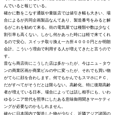
んでいると報じている。
確かに数をこなす通販や量販店では値引き幅も大きい、場
合によるが共同企画製品なんてあり、製造番号をみると解
るがこれを勧めて来る。街の電気屋では種類や数は少なく
割引率も高くない。しかし何かあった時には軽で来てくれ
るので安心。スイッチ取り換え一カ所４０００円とか明朗
会計。こういう理由で利用する人が増えてきたと言うので
す。
昔なら商店街にこうした店は多かったが、今はニュ－タウ
ンの商業区画か商業ビルの中に変ったが、それでも買い物
がてらに顔を合わします。何でもかんでもスマホにＰＣ、
だがすべてがそうだとは限らない。高齢化、特に後期高齢
者が増えている日本。場合によっては話し相手にも、いわ
ゆるシニア世代を照準にしたある意味御用聞きマーケティ
ングが必要なのかもしれません。
確かに日本国内で製造した物が少なく、近隣アジア諸国の