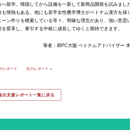
カへ留学。帰国してから設備を一新して新商品開発を試みまし
欲も情熱もある。他にも若手女性農学博士がベトナム漢方を採
ェーン作りを模索している等々、明確な理念があり、強い意思
業を変革し、牽引する中枢に成長してゆくと期待できます。
筆者：IBPC大阪 ベトナムアドバイザー 
前のレポート
次のレポート »
進出支援レポート一覧に戻る