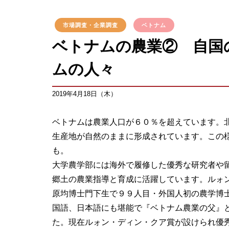
市場調査・企業調査
ベトナム
ベトナムの農業② 自国
ムの人々
2019年4月18日（木）
ベトナムは農業人口が６０％を超えています。
生産地が自然のままに形成されています。この
も。
大学農学部には海外で履修した優秀な研究者や
郷土の農業指導と育成に活躍しています。ルォ
原均博士門下生で９９人目・外国人初の農学博
国語、日本語にも堪能で『ベトナム農業の父』
た。現在ルォン・ディン・クア賞が設けられ優