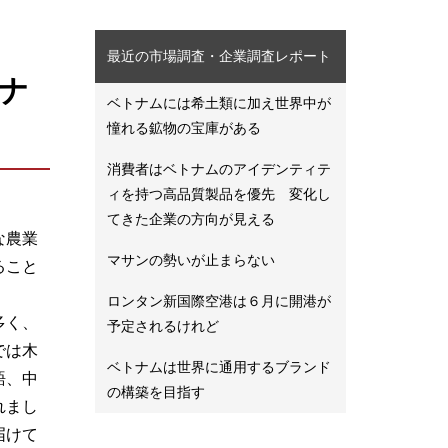
最近の市場調査・企業調査レポート
ナ
ベトナムには希土類に加え世界中が
憧れる鉱物の宝庫がある
消費者はベトナムのアイデンティテ
ィを持つ高品質製品を優先 変化し
てきた企業の方向が見える
な農業
マサンの勢いが止まらない
ること
ロンタン新国際空港は６月に開港が
多く、
予定されるけれど
では木
ベトナムは世界に通用するブランド
語、中
の構築を目指す
れまし
届けて