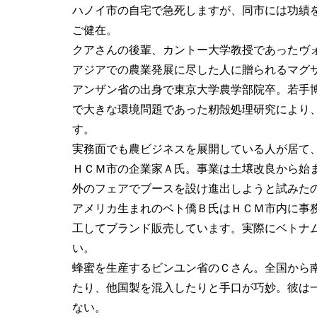
ハノイ市の自宅で急死しますが、同市には功績
ご健在。
クアさんの後輩、カントー大学教授であったヴ
アジアでの農業発展に尽した人に贈られるマグ
アンザン省の出身で東京大学農学部院卒。若手
で大きな環境問題であった籾殻処理研究により
す。
実務面でも農ビジネスを展開している人が居て
ＨＣＭ市の企業家Ａ氏。事業は土壌改良から始
外のフェアでブースを設け進出しようと試みた
アメリカ生まれのベト僑Ｂ氏はＨＣＭ市内に事
工してブランド販売しています。実際にベトナ
い。
蜂蜜を生産するビンユン省のＣさん。全国から
たり、他国製を混入したりと手口が巧妙。彼は
ない。