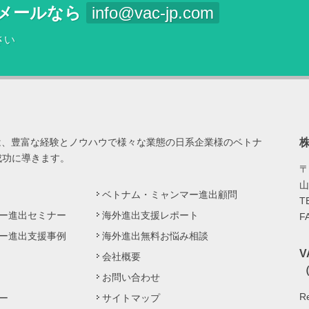
メールなら
info@vac-jp.com
さい
は、豊富な経験とノウハウで様々な業態の日系企業様のベトナ
成功に導きます。
〒
山
ベトナム・ミャンマー進出顧問
T
ー進出セミナー
海外進出支援レポート
F
ー進出支援事例
海外進出無料お悩み相談
会社概要
（
お問い合わせ
Re
ー
サイトマップ