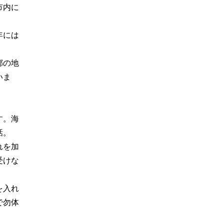
市内に
年には
郷の地
いま
す。海
話。
れを加
受けな
を入れ
で勿体