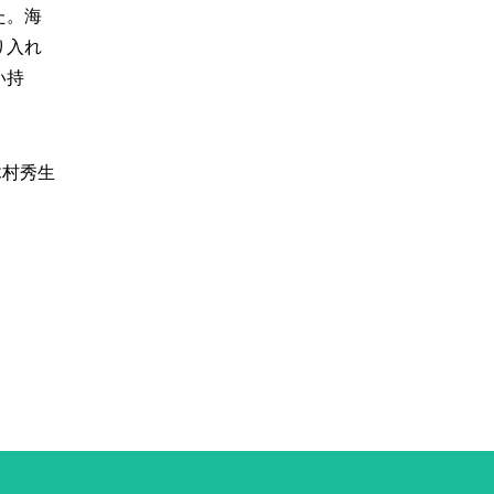
た。海
り入れ
い持
木村秀生