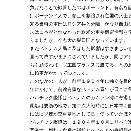
負けたことで歓喜したのはポーランド。有名な
はポーランド人で、領土を割譲され亡国の兵士
知る当時の軍部はロシア兵と分離、かなり自由
スは日本がとれなかった欧米の重要機密情報を
りましたが、今も大の親日国となっています。
またベトナム人民に及ぼした影響はすさまじい
亘って成すがままにされていましたが、同じア
ちも頑張れば、宗主国フランスに勝てる、との
に拍車がかかってゆきます。
このなかの一人が、前年１９０４年に独立を目
年にかけて、前途有望なベトナム青年が日本に
バルチック艦隊はベトナムのカムラン湾に寄港
此処は要衝の地で、第二次大戦時には日本軍も
には旧ソ連が空軍基地として長く使っていたほ
バルチック艦隊は、１９０４年１０月にリバウ
寄港地。燃料・食糧の補給とへとへとの乗組員