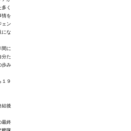
た多く
事情を
ジェン
駄にな
年間に
自分た
の歩み
ら１９
終結後
の最終
ア艦隊