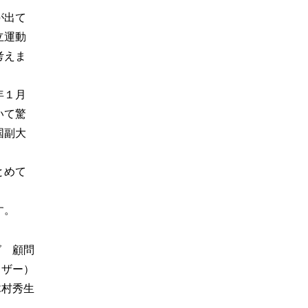
が出て
立運動
考えま
年１月
いて驚
国副大
とめて
す。
グ 顧問
イザー）
木村秀生