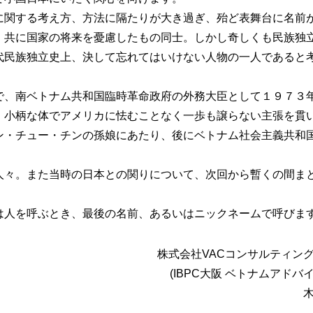
に関する考え方、方法に隔たりが大き過ぎ、殆ど表舞台に名前
、共に国家の将来を憂慮したもの同士。しかし奇しくも民族独
代民族独立史上、決して忘れてはいけない人物の一人であると
で、南ベトナム共和国臨時革命政府の外務大臣として１９７３
、小柄な体でアメリカに怯むことなく一歩も譲らない主張を貫
ン・チュー・チンの孫娘にあたり、後にベトナム社会主義共和
人々。また当時の日本との関りについて、次回から暫くの間ま
は人を呼ぶとき、最後の名前、あるいはニックネームで呼びま
株式会社VACコンサルティン
(IBPC大阪 ベトナムアドバ