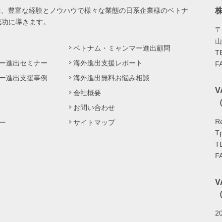
は、豊富な経験とノウハウで様々な業態の日系企業様のベトナ
成功に導きます。
〒
山
ベトナム・ミャンマー進出顧問
T
ー進出セミナー
海外進出支援レポート
F
ー進出支援事例
海外進出無料お悩み相談
会社概要
（
お問い合わせ
Re
ー
サイトマップ
Tp
T
F
（
20