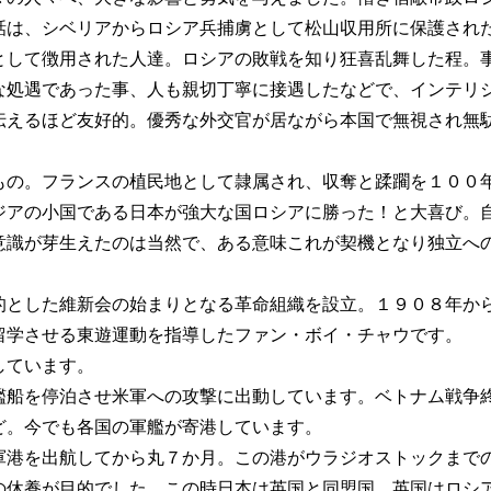
話は、シベリアからロシア兵捕虜として松山収用所に保護され
として徴用された人達。ロシアの敗戦を知り狂喜乱舞した程。
な処遇であった事、人も親切丁寧に接遇したなどで、インテリ
伝えるほど友好的。優秀な外交官が居ながら本国で無視され無
もの。フランスの植民地として隷属され、収奪と蹂躙を１００
ジアの小国である日本が強大な国ロシアに勝った！と大喜び。
意識が芽生えたのは当然で、ある意味これが契機となり独立へ
的とした維新会の始まりとなる革命組織を設立。１９０８年か
留学させる東遊運動を指導したファン・ボイ・チャウです。
しています。
艦船を停泊させ米軍への攻撃に出動しています。ベトナム戦争
ど。今でも各国の軍艦が寄港しています。
軍港を出航してから丸７か月。この港がウラジオストックまで
の休養が目的でした。この時日本は英国と同盟国。英国はロシ