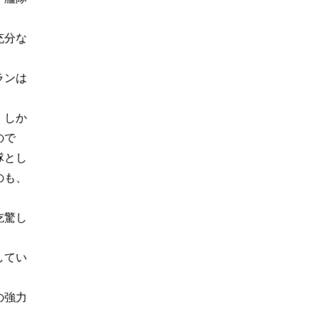
充分な
ランは
。しか
ので
隊とし
のも、
吃驚し
してい
の強力