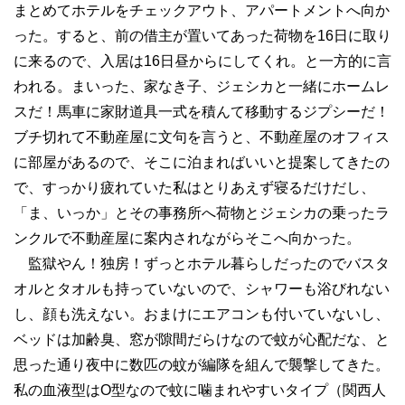
まとめてホテルをチェックアウト、アパートメントへ向か
った。すると、前の借主が置いてあった荷物を16日に取り
に来るので、入居は16日昼からにしてくれ。と一方的に言
われる。まいった、家なき子、ジェシカと一緒にホームレ
スだ！馬車に家財道具一式を積んて移動するジプシーだ！
ブチ切れて不動産屋に文句を言うと、不動産屋のオフィス
に部屋があるので、そこに泊まればいいと提案してきたの
で、すっかり疲れていた私はとりあえず寝るだけだし、
「ま、いっか」とその事務所へ荷物とジェシカの乗ったラ
ンクルで不動産屋に案内されながらそこへ向かった。
監獄やん！独房！ずっとホテル暮らしだったのでバスタ
オルとタオルも持っていないので、シャワーも浴びれない
し、顔も洗えない。おまけにエアコンも付いていないし、
ベッドは加齢臭、窓が隙間だらけなので蚊が心配だな、と
思った通り夜中に数匹の蚊が編隊を組んで襲撃してきた。
私の血液型はO型なので蚊に噛まれやすいタイプ（関西人