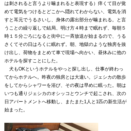
は刺されると言うより噛まれると表現する）痒くて目が覚
めて電気をつけるとどこかへ隠れてわからない、電気を消
すと耳元でうるさいし、身体の露出部分が噛まれる。と言
うことの繰り返しで結局、明け方４時まで眠れず、毎朝５
時１５分ごろになると街中に一斉放送が始まるので、うる
さくてその日はろくに眠れず。朝、地獄のような独房を抜
け出し、荷物をまとめて車で現場へ向かい、昼休みに他の
ホテルを探すことにした。
犬もOKというホテルをやっと探し出し、仕事が終わっ
てからホテルへ。昨夜の独房とは大違い。ジェシカの散歩
をしてからシャワーを浴び、その夜は早めに眠った。朝は
いつも通りジェシカのオシッコとウンチで起こされ、次の
日アパートメントへ移動し、またまた1人と1匹の新生活が
始まった。