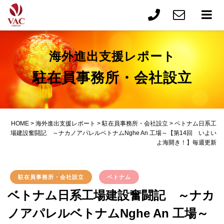
海外進出支援レポート
駐在員事務所・会社設立
HOME
>
海外進出支援レポート
>
駐在員事務所・会社設立
>
ベトナム日系工
場建設奮闘記 ～ナカノアパレルベトナムNghe An 工場～【第14回 いよい
よ海開き！】毎週更新
駐在員事務所・会社設立
ベトナム
ベトナム日系工場建設奮闘記 ～ナカ
ノアパレルベトナムNghe An 工場～