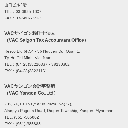
山口ビル2階
TEL：03-3835-1607
FAX：03-5807-3463
VACサイゴン税理士法人
（VAC Saigon Tax Accountant Office）
Resco Bld 6F,94 - 96 Nguyen Du, Quan 1,
Tp.Ho Chi Minh, Viet Nam
TEL：(84-28)38220337・38230302
FAX：(84-28)38221161
VACヤンゴン会計事務所
（VAC Yangon Co.,Ltd）
205, 2F, La Pyayt Wun Plaza, No(37),
Alanpya Pagoda Road, Dagon Township, Yangon ,Myanmar
TEL: (951)-385882
FAX：(951)-385883