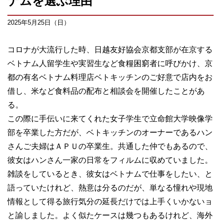
ナムを選ぶ理由
2025年5月25日（日）
コロナが大流行した時、日越友好協会京都支部が在京する
ベトナム人留学生や実習生など食糧困窮者に呼びかけ、京
都の有名ベトナム料理店ベトキッチンのご好意で店内をお
借し、米など食料品の配布と相談会を開催したことがあ
る。
この際に手伝いに来てくれた女子学生で立命館大学映像学
部を卒業した方だが、ベトキッチンのオーナーであるハン
さんご夫婦はＡＰＵの卒業生。共通した仲でもあるので、
彼女はハンさん一家の日常をフィルムに収めていました。
雑談をしているとき、彼女はベトナムで仕事をしたい、と
語っていたけれど、熱意は分るのだが、単なる憧れや現地
情報として得る旅行気分の延長だけでは上手くいかないョ
と諭しました。よく似たケースは幾つもあるけれど、海外