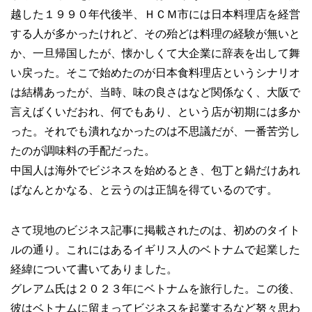
越した１９９０年代後半、ＨＣＭ市には日本料理店を経営
する人が多かったけれど、その殆どは料理の経験が無いと
か、一旦帰国したが、懐かしくて大企業に辞表を出して舞
い戻った。そこで始めたのが日本食料理店というシナリオ
は結構あったが、当時、味の良さはなど関係なく、大阪で
言えばくいだおれ、何でもあり、という店が初期には多か
った。それでも潰れなかったのは不思議だが、一番苦労し
たのが調味料の手配だった。
中国人は海外でビジネスを始めるとき、包丁と鍋だけあれ
ばなんとかなる、と云うのは正鵠を得ているのです。
さて現地のビジネス記事に掲載されたのは、初めのタイト
ルの通り。これにはあるイギリス人のベトナムで起業した
経緯について書いてありました。
グレアム氏は２０２３年にベトナムを旅行した。この後、
彼はベトナムに留まってビジネスを起業するなど努々思わ