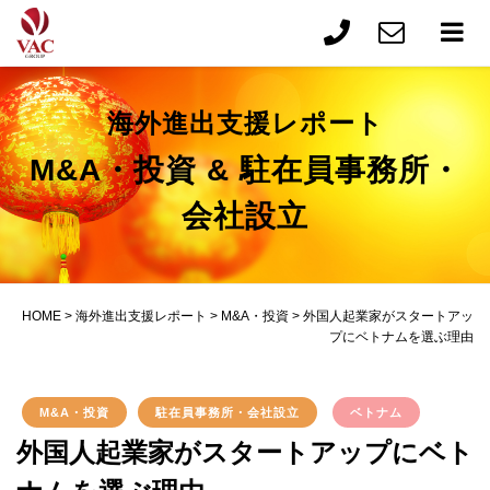
海外進出支援レポート
M&A・投資 & 駐在員事務所・
会社設立
HOME
>
海外進出支援レポート
>
M&A・投資
>
外国人起業家がスタートアッ
プにベトナムを選ぶ理由
M&A・投資
駐在員事務所・会社設立
ベトナム
外国人起業家がスタートアップにベト