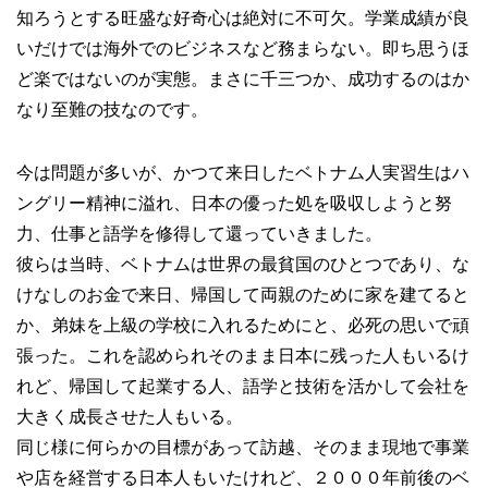
知ろうとする旺盛な好奇心は絶対に不可欠。学業成績が良
いだけでは海外でのビジネスなど務まらない。即ち思うほ
ど楽ではないのが実態。まさに千三つか、成功するのはか
なり至難の技なのです。
今は問題が多いが、かつて来日したベトナム人実習生はハ
ングリー精神に溢れ、日本の優った処を吸収しようと努
力、仕事と語学を修得して還っていきました。
彼らは当時、ベトナムは世界の最貧国のひとつであり、な
けなしのお金で来日、帰国して両親のために家を建てると
か、弟妹を上級の学校に入れるためにと、必死の思いで頑
張った。これを認められそのまま日本に残った人もいるけ
れど、帰国して起業する人、語学と技術を活かして会社を
大きく成長させた人もいる。
同じ様に何らかの目標があって訪越、そのまま現地で事業
や店を経営する日本人もいたけれど、２０００年前後のベ