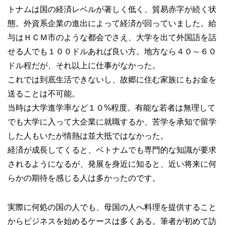
トナムは国の経済レベルが著しく低く、貿易赤字が続く状
態。外資系企業の進出によって経済が回っていました。給
与はＨＣＭ市のような都会でさえ、大学を出て外国語を話
せる人でも１００ドルあれば良い方。地方なら４０～６０
ドル程だが、それ以上に仕事がなかった。
これでは到底生活できないし、故郷に住む家族にもお金を
送ることは不可能。
当時は大学進学率など１０%程度。有能な若者は無理して
でも大学に入って大企業に就職するか、苦学を承知で留学
した人もいたが情熱は並大抵ではなかった。
経済が成長してくると、ベトナムでも専門的な知識が要求
されるようになるが、発展を身近に知ると、近い将来に何
らかの期待を感じる人は多かったのです。
実際に何処の国の人でも、母国の人へ料理を提供すること
からビジネスを始めるケースは多くある。筆者が初めて訪