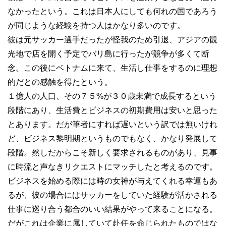
なかったという。これは日本人にしても何れの国であろう
が同じような経験を持つ人はかなり多いのです。
彼は元サッカー選手だったが怪我のため引退、アジアの観
光地で店を開く予定でバリ島に行ったが競争が多くて断
念。この後にベトナムに来て、生活し仕事をするのに理想
的だとの感触を得たという。
１億人の人口、その７５%が３０歳未満で成長するという
段階にあり、生活費とビジネスの初期費用は安いと思った
とあります。だが筆者にすれば遅いという訳では無いけれ
ど、ビジネス黎明期というものでもなく、かなり発展して
段階。然しだからこそ新しく要求されるものがあり、見事
に時流と声なきリクエストにマッチしたと考えるのです。
ビジネスを始める際には時の女神が与えてくれる幸運もあ
るが、彼の場合にはサッカーをしていた経験が活かされる
仕事に巡り合う都合のいい結果がやって来ることになる。
だがこれは企業に属していて赴任を命じられたものではな