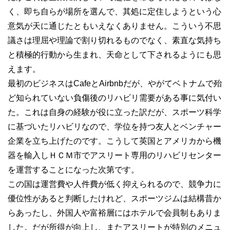
く、即ち自らが場所を選んで、其処に定住しようという心
意気が天に通じたともいえなくありません。こういう不思
議さは理屈や理論で割り切れるものでなく、素直な気持ち
と積極的行動から生まれ、天命として下されるようにも思
えます。
最初のビジネスはCafeとAirbnbだが、やがてベトナムで殆
ど知られていない負傷後のリハビリ需要がある事に気付い
た。これは自身の経験が役に立った訳だが、スポーツ科学
に基づいたリハビリなので、学位を持つ友人とベンチャー
企業を立ち上げたのです。こうして英国とアメリカから機
器を輸入しＨＣＭ市でアスリート専用のリハビリセンター
を運営することになった次第です。
この国は運営費や人件費が低く抑えられるので、競争力に
優位性があると判断したけれど、スポーツジムは結構昔か
らあったし、外国人や富裕層にはホテルで会員制もありま
した。だが所得が向上し、またアスリートが特別のメニュ