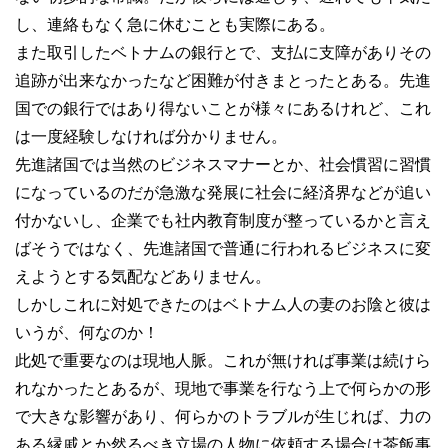
し、連絡もなく急に休むことも実際にある。
また取引したベトナムの銀行とで、支払に支障がありその
追跡が出来なかったなど困難が付きまとったとある。先進
国での銀行ではあり得ないことが様々にあるけれど、これ
は一度経験しなければ分かりません。
先進諸国では当然のビジネスマナーとか、社会慣習に習慣
になっているのだが急激な発展に社会に経済界などが追い
付かないし、企業でも社内教育制度が整っているかと言え
ばそうではなく、先進諸国で普通に行われるビジネスに変
えようとする気配などありません。
しかしこれに対処できたのはベトナム人の妻のお陰と彼は
いうが、何なのか！
此処で重要なのは現地人脈。これが無ければ事業は続けら
れなかったとあるが、現地で事業を行なう上で何らかの形
で大きな影響があり、何らかのトラブルが生じれば、力の
ある縁戚とか然るべき立場の人物に依頼する場合は茶飯事