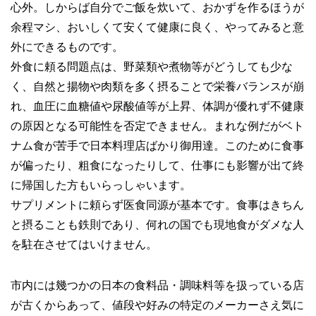
心外。しからば自分でご飯を炊いて、おかずを作るほうが
余程マシ、おいしくて安くて健康に良く、やってみると意
外にできるものです。
外食に頼る問題点は、野菜類や煮物等がどうしても少な
く、自然と揚物や肉類を多く摂ることで栄養バランスが崩
れ、血圧に血糖値や尿酸値等が上昇、体調が優れず不健康
の原因となる可能性を否定できません。まれな例だがベト
ナム食が苦手で日本料理店ばかり御用達。このために食事
が偏ったり、粗食になったりして、仕事にも影響が出て終
に帰国した方もいらっしゃいます。
サプリメントに頼らず医食同源が基本です。食事はきちん
と摂ることも鉄則であり、何れの国でも現地食がダメな人
を駐在させてはいけません。
市内には幾つかの日本の食料品・調味料等を扱っている店
が古くからあって、値段や好みの特定のメーカーさえ気に