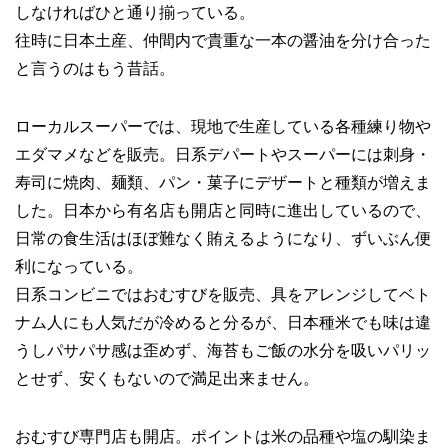
しなければひと通り揃っている。
往時に日本土産、仲間内で貴重な一本の醤油を分け合った
と言うのはもう昔話。
ローカルスーパーでは、現地で生産している各種練り物や
エダマメなどを販売。日系デパートやスーパーには刺身・
寿司に焼肉、麺類、パン・菓子にデザートと種類が増えま
した。日本から有名店も開店と同時に進出しているので、
日常の食生活はほぼ難なく賄えるようになり、ずいぶん便
利になっている。
日系コンビニではおむすびを販売、具をアレンジしてベト
ナム人にも人気だが冷めると分るが、日本種米でも味は違
うしパサパサ感は歪めず、海苔もご飯の水分を吸いパリッ
とせず、安くもないので満足出来ません。
おむすび専門店も開店。ポイントは米の品種や塩の馴染ま