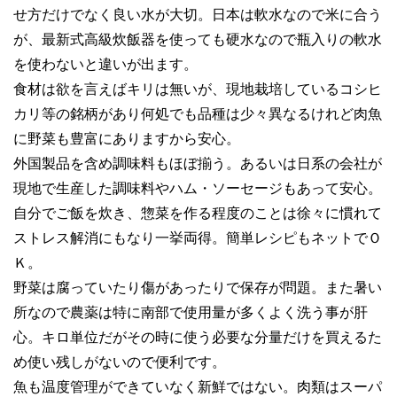
せ方だけでなく良い水が大切。日本は軟水なので米に合う
が、最新式高級炊飯器を使っても硬水なので瓶入りの軟水
を使わないと違いが出ます。
食材は欲を言えばキリは無いが、現地栽培しているコシヒ
カリ等の銘柄があり何処でも品種は少々異なるけれど肉魚
に野菜も豊富にありますから安心。
外国製品を含め調味料もほぼ揃う。あるいは日系の会社が
現地で生産した調味料やハム・ソーセージもあって安心。
自分でご飯を炊き、惣菜を作る程度のことは徐々に慣れて
ストレス解消にもなり一挙両得。簡単レシピもネットでＯ
Ｋ。
野菜は腐っていたり傷があったりで保存が問題。また暑い
所なので農薬は特に南部で使用量が多くよく洗う事が肝
心。キロ単位だがその時に使う必要な分量だけを買えるた
め使い残しがないので便利です。
魚も温度管理ができていなく新鮮ではない。肉類はスーパ