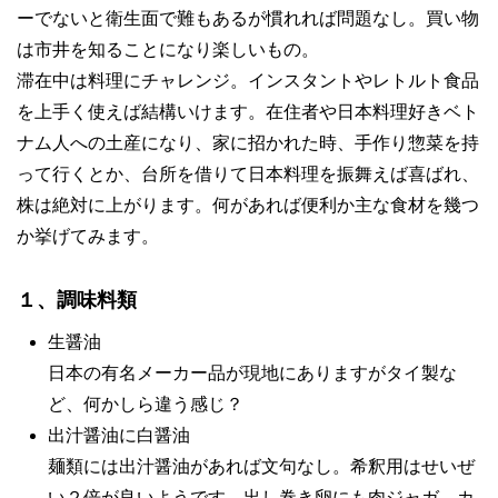
ーでないと衛生面で難もあるが慣れれば問題なし。買い物
は市井を知ることになり楽しいもの。
滞在中は料理にチャレンジ。インスタントやレトルト食品
を上手く使えば結構いけます。在住者や日本料理好きベト
ナム人への土産になり、家に招かれた時、手作り惣菜を持
って行くとか、台所を借りて日本料理を振舞えば喜ばれ、
株は絶対に上がります。何があれば便利か主な食材を幾つ
か挙げてみます。
１、調味料類
生醤油
日本の有名メーカー品が現地にありますがタイ製な
ど、何かしら違う感じ？
出汁醤油に白醤油
麺類には出汁醤油があれば文句なし。希釈用はせいぜ
い２倍が良いようです。出し巻き卵にも肉ジャガ、カ