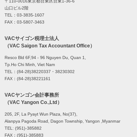
〒110-0016東京都台東区台東1-36-6
山口ビル2階
TEL：03-3835-1607
FAX：03-5807-3463
VACサイゴン税理士法人
（VAC Saigon Tax Accountant Office）
Resco Bld 6F,94 - 96 Nguyen Du, Quan 1,
Tp.Ho Chi Minh, Viet Nam
TEL：(84-28)38220337・38230302
FAX：(84-28)38221161
VACヤンゴン会計事務所
（VAC Yangon Co.,Ltd）
205, 2F, La Pyayt Wun Plaza, No(37),
Alanpya Pagoda Road, Dagon Township, Yangon ,Myanmar
TEL: (951)-385882
FAX：(951)-385883