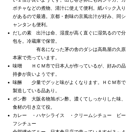
ボチャなどの煮物、清汁に使えて便利。紙パック入り
があるので最適。京都・創味の京風出汁が好み、同シ
ャンタンも便利。
だしの素 出汁は命、湿度が高く直ぐに湿気るので分
包を。冷蔵庫で保管。
有名になった茅の舎のダシは高島屋の久原
本家で売っています。
味噌 ＨＣＭ市で日本人が作っているが、好みの品
持参が良いようです。
味醂 少量でグッと味がよくなります。ＨＣＭ市で
製造している品あり。
ポン酢 大阪名物旭ポン酢。濃くてしっかりした味、
食材の引き立て役。
カレー ・ハヤシライス ・クリームシチュー ビー
フシチュー
全部纏めてルー。日本食品店で売っていますが３～４