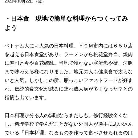
2021年10月22日（金）
・日本食 現地で簡単な料理からつくってみ
よう
ベトナム人にも人気の日本料理。ＨＣＭ市内には６５０店
を越える日本食堂があり、ラーメンから松花堂弁当、焼肉
に寿司と今や百花繚乱。当地で獲れない寒流魚や蟹、河豚
まで味わえる様になりました。地元の人も健康食で太らな
いと人気。しかしこの所、脂っこいファストフードが好ま
れ、伝統的食文化が減るに連れ成人病が多くなった？との
指摘も出ています。
日本料理が分る人の調理ならまだしも、修行経験全くな
し、料理学校で学んだことがない外国人が勝手に思い込ん
でいる「日本料理」なるものを作って食べさせられるのは