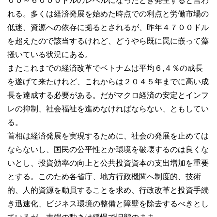
００～６０００ドルのレベルになったとき発生すると言わ
れる。多くは経済発展を始めた時点での利点と労働市場の
低迷、資源への依存に拠るとされるが、昨年４７００ドル
を超えたので該当するけれど、どうやら既に罠に嵌って藻
掻いている状況にある。
またこれまでの経済改革でベトナムは平均６,４％の成長
を遂げて来たけれど、これからは２０４５年までに高い成
長を達成する必要がある。だがマクロ経済の安定とインフ
レの抑制、社会福祉を進めなければならない、ともしてい
る。
首相は経済発展を実現するために、社会の発展を止めては
ならないし、国民の公平性とか環境を破壊するのは良くな
いとし、投資効率の向上と公共投資資本の支出増加を重要
とする。このため各省庁、地方行政機関へ制度的、技術
的、人的資源を動員することを求め、行政改革と投資手続
き迅速化、ビジネス環境の整備と障壁を除去するべきとし