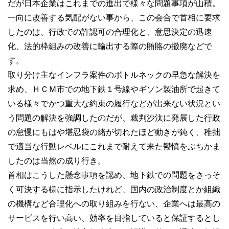
だが日本企業はこれまでの進出で様々な問題事項が山積。
一向に改善する気配がない事から、この会合で首相に要求
したのは、行政での許認可の合理化と、意思決定の迅速
化、法的枠組みの改善に輸出する際の賄賂の撤廃などで
す。
取り分け主なインフラ案件のボトルネックの早急な解決を
求め、ＨＣＭ市での地下鉄１号線やギソン製油所で起きて
いる様々でかつ重大な約束の履行などが出来ない状況とい
う問題の解決を強調したのだが、裁判沙汰に発展した行政
の怠慢にもはや堪忍袋の緒が切れたほど動きが鈍く、稚拙
で適当な行動レベルにこれまで耐えて来た鬱憤をぶちかま
したのは当然の成り行き。
首相はこうした懸念事項を認め、地下鉄での問題をさっそ
く可決する様に指示したけれど、国内の政治制度とか組織
の機構など合理化への取り組みを行ない、企業へは最高の
サービスを行い高い、効率を目指していると保証するとし