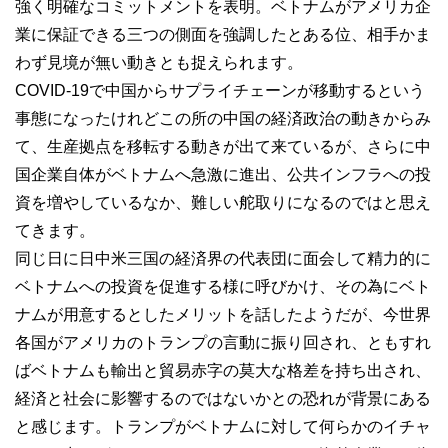
強く明確なコミットメントを表明。ベトナムがアメリカ企
業に保証できる三つの側面を強調したとある位、相手かま
わず見境が無い動きとも捉えられます。
COVID‐19で中国からサプライチェーンが移動するという
事態になったけれどこの所の中国の経済政治の動きからみ
て、生産拠点を移転する動きが出て来ているが、さらに中
国企業自体がベトナムへ急激に進出、公共インフラへの投
資を増やしているなか、難しい舵取りになるのではと思え
てきます。
同じ日に日中米三国の経済界の代表団に面会して精力的に
ベトナムへの投資を促進する様に呼びかけ、その為にベト
ナムが用意するとしたメリットを話したようだが、今世界
各国がアメリカのトランプの言動に振り回され、ともすれ
ばベトナムも輸出と貿易赤字の莫大な格差を持ち出され、
経済と社会に影響するのではないかとの恐れが背景にある
と感じます。トランプがベトナムに対して何らかのイチャ