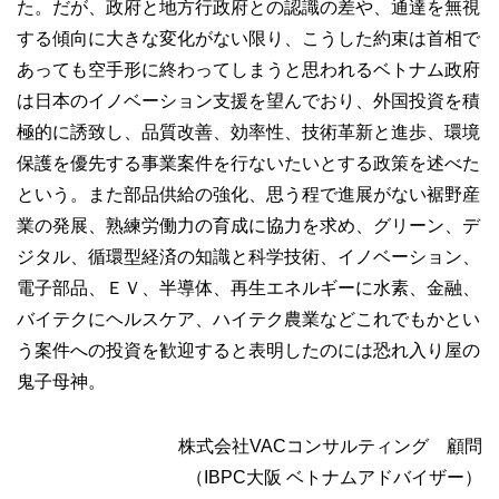
た。だが、政府と地方行政府との認識の差や、通達を無視
する傾向に大きな変化がない限り、こうした約束は首相で
あっても空手形に終わってしまうと思われるベトナム政府
は日本のイノベーション支援を望んでおり、外国投資を積
極的に誘致し、品質改善、効率性、技術革新と進歩、環境
保護を優先する事業案件を行ないたいとする政策を述べた
という。また部品供給の強化、思う程で進展がない裾野産
業の発展、熟練労働力の育成に協力を求め、グリーン、デ
ジタル、循環型経済の知識と科学技術、イノベーション、
電子部品、ＥＶ、半導体、再生エネルギーに水素、金融、
バイテクにヘルスケア、ハイテク農業などこれでもかとい
う案件への投資を歓迎すると表明したのには恐れ入り屋の
鬼子母神。
株式会社VACコンサルティング 顧問
（IBPC大阪 ベトナムアドバイザー）