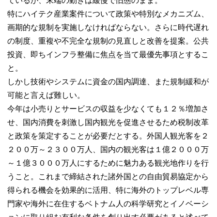
ているが、末端の動きは緩慢で旧態のまま。
特にハイテク産業案件について政策や特別なメカニズム、
画期的な規制を実施しなければならない。さらに時代遅れ
の制度、重複や不完全な規制の見直しと改善を提案。公共
投資、即ちインフラ整備に焦点を当て最優先事項とするこ
と。
しかし技術やシステムに資金の国内調達、また規制緩和が
可能と言えば難しい。
今年は小売りとサービスの収益を少なくても１２％増加さ
せ、国内消費を刺激し国内観光を促進させるため税制改革
と政策を策定することが必要だとする。外国人観光客を２
２００万～２３００万人、国内の観光客は１億２０００万
～１億３０００万人にするために魅力ある観光地作りを行
うこと。これまで締結された諸外国との自由貿易協定から
得られる機会を効果的に活用、特に海外のトップレベル専
門家や海外に在住するベトナム人の科学研究とイノベーシ