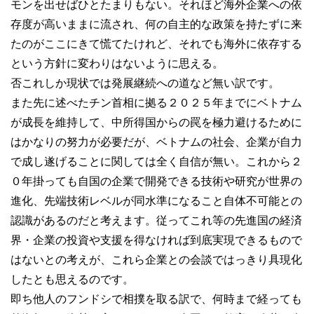
モンを出せばひとたまりもない。それほど海外企業への依
存度が高いままに流され、何の自主的な政策を持たずに来
たのがここにきて慌てたけれど、それでも海外に依存する
という方針に変わりはないように思える。
否これしか現状では発展継続への道など無い訳です。
また先に述べたチン首相に拠る２０２５年までにベトナム
が成長を維持して、中所得国からの罠を極力避けるために
はかなりの努力が必要だが、ベトナムの社会、企業が自力
で成し遂げることに関しては全く自信が無い。これから２
０年掛っても自国の企業で開発できる技術や研究が世界の
進化、先端技術レベルが同水準になること自体不可能との
認識があるのだと考えます。従ってこれ等の先進国の経済
界・企業の投資や支援を得なければ到底実現できるもので
はないとの考えが、これら企業との会談ではっきり具現化
したとも思えるのです。
即ち他人のフンドシで相撲を取る訳で、何時まで経っても