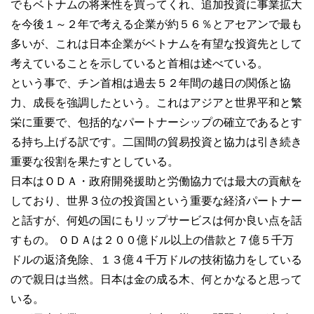
でもベトナムの将来性を買ってくれ、追加投資に事業拡大
を今後１～２年で考える企業が約５６％とアセアンで最も
多いが、これは日本企業がベトナムを有望な投資先として
考えていることを示していると首相は述べている。
という事で、チン首相は過去５２年間の越日の関係と協
力、成長を強調したという。これはアジアと世界平和と繁
栄に重要で、包括的なパートナーシップの確立であるとす
る持ち上げる訳です。二国間の貿易投資と協力は引き続き
重要な役割を果たすとしている。
日本はＯＤＡ・政府開発援助と労働協力では最大の貢献を
しており、世界３位の投資国という重要な経済パートナー
と話すが、何処の国にもリップサービスは何か良い点を話
すもの。 ＯＤＡは２００億ドル以上の借款と７億５千万
ドルの返済免除、１３億４千万ドルの技術協力をしている
ので親日は当然。日本は金の成る木、何とかなると思って
いる。