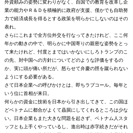
外資頼みの姿勢に変わりがなく、自国での教育を改革し企
業の能力やＲ＆Ｄを積極的に政府が支援、僅かでも自助努
力で経済成長を得るとする政策を明らかにしないのはその
表れ。
さらにこれまで全方位外交を行なってきたけれど、ここ何
年かの動きの中で、明らかに中国寄りの親密な姿勢をとっ
て来たけれど、忖度とまではいかないにしろトランプのこ
の先、対中国への方針についてどのような評価をするの
か、実に頭が痛い所だが、怒らせて弁慶の脛を蹴られない
ようにする必要がある。
さて日本企業への呼びかけとは、即ちラブコール。毎年と
いう位に首相が来日。
何らかの資金に技術を日本から引き出してきて、この国ほ
どベトナムに都合がよくて贔屓にしてくれるところは少な
い。日本企業もまた大きな問題を起さず、ベトナム人スタ
ッフとも上手くやっているし、進出時は赤字続きだがそれ