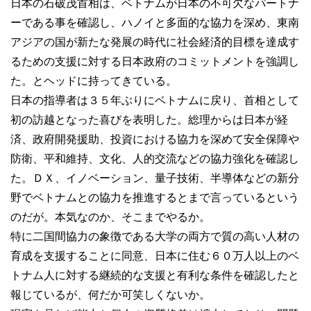
日本の石破茂首相は、ベトナムが日本の不可欠なパートナ
ーである事を確認し、ハノイと多面的な協力を深め、東南
アジアの国が新たな発展の時代に社会経済的目標を達成す
るための支援に対する日本政府のコミットメントを強調し
た。とヘッドに持ってきている。
日本の指導者は３５年ぶりにベトナムに戻り、首相として
初の訪越となった喜びを表明した。総理からは日本が経
済、政府開発援助、投資における協力を深めて安全保障や
防衛、平和維持、文化、人的交流などの協力強化を確認し
た。ＤＸ、イノベーション、量子技術、半導体などの新分
野でベトナムとの協力を推進するとまで言っているという
のだが。本気なのか、そこまでやるか。
特に二国間協力の象徴である大学の両方で質の高い人材の
育成を支援することに同意、日本に住む６０万人以上のベ
トナム人に対する継続的な支援と有利な条件を確認したと
報じているが、何だか可笑しくないか。