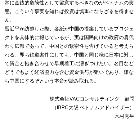
常に金銭的危険性として留意するべきなのがベトナムの実
態。こういう事実を知れば投資は慎重にならざるを得ませ
ん。
習近平が訪越した際、各紙が中国の提案しているプロジェ
クトを具体的に報じているが、実は国民向けの政府の肩代
わり広報であって、中国との緊密性を告げていると考えら
れる。即ち鉄道案件にしても、中国と同じ様に日本に対し
て資金と抱き合わせで早期着工に漕ぎつけたい。名目など
どうでもよく経済協力を含む資金供与が狙いであり、嫌な
ら中国にするぞという本音が読み取れる。
株式会社VACコンサルティング 顧問
（IBPC大阪 ベトナムアドバイザー）
木村秀生