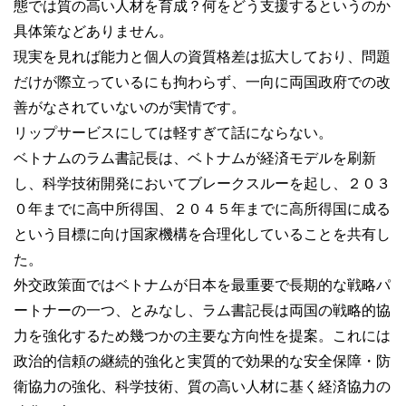
態では質の高い人材を育成？何をどう支援するというのか
具体策などありません。
現実を見れば能力と個人の資質格差は拡大しており、問題
だけが際立っているにも拘わらず、一向に両国政府での改
善がなされていないのが実情です。
リップサービスにしては軽すぎて話にならない。
ベトナムのラム書記長は、ベトナムが経済モデルを刷新
し、科学技術開発においてブレークスルーを起し、２０３
０年までに高中所得国、２０４５年までに高所得国に成る
という目標に向け国家機構を合理化していることを共有し
た。
外交政策面ではベトナムが日本を最重要で長期的な戦略パ
ートナーの一つ、とみなし、ラム書記長は両国の戦略的協
力を強化するため幾つかの主要な方向性を提案。これには
政治的信頼の継続的強化と実質的で効果的な安全保障・防
衛協力の強化、科学技術、質の高い人材に基く経済協力の