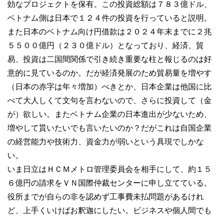
効なプロジェクトを保有。この投資総額は７８３億ドル、
ベトナム側は日本で１２４件の投資を行っていると説明。
また日本のベトナム向け円借款は２０２４年末までに２兆
５５００億円（２３０億ドル）となっており、経済、貿
易、投資は二国間関係で引き続き重要な柱と報じるのは好
意的に見ているのか。だが経済発展のため貿易量を増やす
（日本の赤字は年々増加）べきとか、日本企業は他国に比
べて大人しくて文句を言わないので、さらに投資して（金
が）欲しい。またベトナム企業の日本進出が少ないため、
増やして貰いたいでも言いたいのか？だがこれは自国企業
の経営能力や技術力、資金力が弱いという具現でしかな
い。
いま日立はＨＣＭメトロ管理委員会を相手にして、約１５
６億円の請求をＶＮ国際仲裁センターに申し立てている。
役所までが自らの非を認めず工事費未払問題があるけれ
ど、上手くいけばお釈迦にしたい。ビジネスや個人間でも