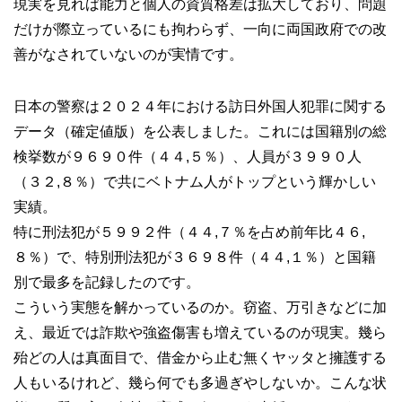
現実を見れば能力と個人の資質格差は拡大しており、問題
だけが際立っているにも拘わらず、一向に両国政府での改
善がなされていないのが実情です。
日本の警察は２０２４年における訪日外国人犯罪に関する
データ（確定値版）を公表しました。これには国籍別の総
検挙数が９６９０件（４４,５％）、人員が３９９０人
（３２,８％）で共にベトナム人がトップという輝かしい
実績。
特に刑法犯が５９９２件（４４,７％を占め前年比４６,
８％）で、特別刑法犯が３６９８件（４４,１％）と国籍
別で最多を記録したのです。
こういう実態を解かっているのか。窃盗、万引きなどに加
え、最近では詐欺や強盗傷害も増えているのが現実。幾ら
殆どの人は真面目で、借金から止む無くヤッタと擁護する
人もいるけれど、幾ら何でも多過ぎやしないか。こんな状