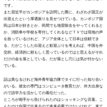
です。
また習近平がカンボジアを訪問した際に、わざわざ国王が
出迎えたという厚遇振りを見せつけている。カンボジア国
民は日本が好きとか、民間でも地雷除去をやってくれると
か、消防車や学校を寄付してくれるなどＴＶでは現地の声
を拾っているけれど、アジア全体として日本は信頼でき
る、だがこうした出迎えと歓迎ぶりを考えれば、中国を外
交的、経済的に頼もしく思っているのではと思えるがそれ
だけの金を落としている。だが落とし穴には気が付かない
でいる。
話は異なるけれど海外青年協力隊でタイに行った知り合い
がいる。彼女の専門はコンピュータ教育だが、外大出身な
ので語学力を活かしての着任だった。
ところが相手から告げられたのはショッキングな言葉。こ
んなのは自国で出来るので本来必要ではないけれど、来て