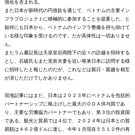
強化を含まれる。
また日本が新時代の円借款を通じて、ベトナムの主要イン
フラプロジェクトに積極的に参加することを提案した。と
如何にも日本から、ベトナムのインフラ整備を持ち掛けて
いる様な印象を受けるのです。だが具体性は一切ありませ
ん。
またラム書記長は天皇皇后両陛下の近々の訪越を招待する
とし、石破氏もまた党首夫妻を近い将来日本に訪問する様
に招待したと報じたのだが、これなどは親日・親越を相互
が演じただけでしかありません。
現地記事にはまた、日本は２０２３年にベトナムを包括的
パートナーシップに格上げした最大のＯＤＡ供与国であ
り、主要な労働協力パートナーでもあり、第３位の投資国
である。観光と貿易では４位で、２０２４年は日本との貿
易額は４６２億ドルに達し、今年１月現在５５１２件の有