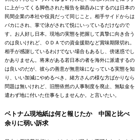
に上がってくる脚色された報告を鵜呑みにするのは日本の
民間企業の本社や役員だって同じこと。相手サイドからは
バカにされ、掌で泳がされて悦にいっているだけなので
す。お人好し日本。現地の実態を把握して真摯に向き合う
のは良いけれど、ＯＤＡでの資金援助など賞味期限切れ。
相手が感謝しているわけでない場合もあるし、傍迷惑でし
かありません。将来がある若日本の者を海外に派遣するの
は良いのだが、彼らの善意が無意味になっている実態を知
り、いい加減にやめるべき。緒方さんの様な方ばかりなら
問題は無いけれど、旧態依然の人事制度を廃止、無駄金を
遣わず地に付いた仕事をしませんか。と言いたい。
ベトナム現地紙は何と報じたか 中国と比べ
余りに弱い訴求