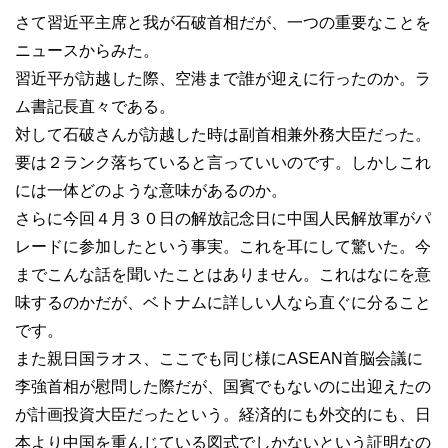
さて習近平主席と我が石破首相だが、一つの重要なことを
ニュースからみた。
習近平が訪越した際、空港まで誰が迎えに行ったのか。ラ
ム書記長直々である。
対して石破さんが訪越した時は副首相兼外務大臣だった。
要は２ランク落ちていると言っていいのです。しかしこれ
には一体どのような意味があるのか。
さらに今回４月３０日の解放記念日に中国人民解放軍がパ
レードに参加したという事実。これを耳にして驚いた。今
までこんな話を聞いたことはありません。これはなにを意
味するのかだが、ベトナムに詳しい人なら直ぐに分ること
です。
また親日国ラオス、ここでも同じ様にASEAN首脳会議に
李強首相が慰問した際だが、国賓でもないのに出迎えたの
が計画投資大臣だったという。経済的にも外交的にも、日
本より中国を重んじている図式でしかないという証明なの