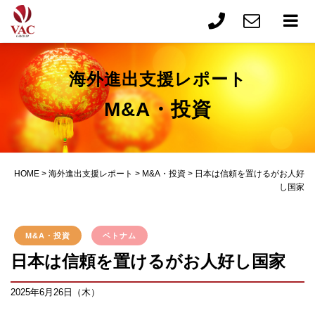
海外進出支援レポート
M&A・投資
HOME
>
海外進出支援レポート
>
M&A・投資
>
日本は信頼を置けるがお人好
し国家
M&A・投資
ベトナム
日本は信頼を置けるがお人好し国家
2025年6月26日（木）