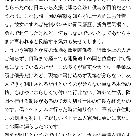
もらったのは日本から支援（即ち金銭）供与が目的だとい
うわけ。これは相手国の実態を知らずに一方的にお仕着
せ。彼女にすれば先制パンチの青天霹靂、折角意気揚々、
勇んで赴任したけれど、何もしないでいいとまであからさ
まに言われると反論する気力も失せてしまう。
こういう実態とか真の現場を政府関係者、行政や上の人達
は知らず、何時まで経っても開発途上の国と位置付けて得
意になっているのだが、この多くが官吏や天下り。学業成
績は優秀だけれど、現地に溶け込めず現場が分らない。友
人できず利用されるだけというのが分らない単なる木偶の
坊。もはやアホらしくて付いて行けない。海外で生活、隣
国へ行ける制度があるので割り切り一応の任期を終えたの
です。偶々ベトナムに行った時に知り合い、筆者が在住時
この制度を利用して親しいベトナム人家族に会いに来た。
この際に漏らしたのです。
例えが同じというのではないけれど、現地の実情を知らず