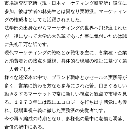
市場調査研究所（現・日本マーケティング研究所）設立に
参加。彼は学者の林先生とは異なり実戦派。マーケティン
グの権威者としても活躍されました。
法学部の出身ながらマーケティングの世界へ飛び込まれた
が、後になって大学の大先輩であった事に気付いたのは誠
に失礼千万な話です。
現代マーケティングの戦略とか戦術を主に、各業種・企業
と消費者との接点を重視、具体的な現場の検証に基づく第
一人者でした。
様々な経済本の中で、ブランド戦略とかセールス実践等が
多く、営業に携わる方なら参考にされた筈。目まぐるしい
動きをするマーケットで常に新しい視点と観点で市場を見
る。１９７３年には既にエコロジーを打ち出す感覚にも優
れ、現場重視主義に徹した実務派の先覚者です。
今や再々編成の時期となり、多様化の最中に老舗も凋落、
合併の渦中にある。