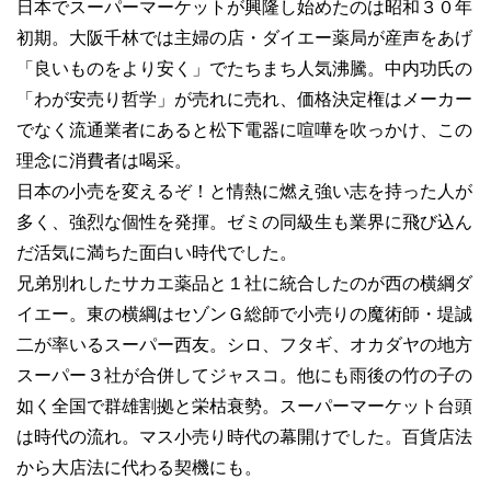
日本でスーパーマーケットが興隆し始めたのは昭和３０年
初期。大阪千林では主婦の店・ダイエー薬局が産声をあげ
「良いものをより安く」でたちまち人気沸騰。中内功氏の
「わが安売り哲学」が売れに売れ、価格決定権はメーカー
でなく流通業者にあると松下電器に喧嘩を吹っかけ、この
理念に消費者は喝采。
日本の小売を変えるぞ！と情熱に燃え強い志を持った人が
多く、強烈な個性を発揮。ゼミの同級生も業界に飛び込ん
だ活気に満ちた面白い時代でした。
兄弟別れしたサカエ薬品と１社に統合したのが西の横綱ダ
イエー。東の横綱はセゾンＧ総師で小売りの魔術師・堤誠
二が率いるスーパー西友。シロ、フタギ、オカダヤの地方
スーパー３社が合併してジャスコ。他にも雨後の竹の子の
如く全国で群雄割拠と栄枯衰勢。スーパーマーケット台頭
は時代の流れ。マス小売り時代の幕開けでした。百貨店法
から大店法に代わる契機にも。