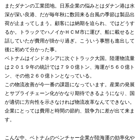
またダナンの工業団地。日系企業の悩みとはダナン港は水
深が深い良港、だが毎年秋に数回来る台風の季節は製品出
荷が止まってしまう。顧客には納期を迫られ、ではどうす
るか。トラックでハノイかＨＣＭ市に運び、船に載せると
話していたが費用が掛かり過ぎ。こういう事態も進出して
後に初めて分かった事。
ベトナムはインドネシアに次ぐトラック大国。陸運物流量
は２０１９年の統計では７９０億トン、海運が５６０億ト
ン、その他２６０億トンとなっている。
この物流改善が今一番の課題になっています。産業の発展
とサプライチェーン化がかなり期待できるようになり、国
が適切に方向性を示さなければ物流改革なんてできない。
企業にとっては費用と時間の節約、競争力に差が出て来ま
す。
こんな中、ベトナムのベンチャー企業が陸海運の効率化や