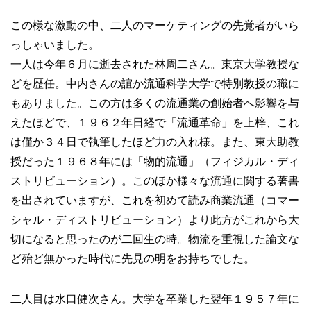
この様な激動の中、二人のマーケティングの先覚者がいら
っしゃいました。
一人は今年６月に逝去された林周二さん。東京大学教授な
どを歴任。中内さんの誼か流通科学大学で特別教授の職に
もありました。この方は多くの流通業の創始者へ影響を与
えたほどで、１９６２年日経で「流通革命」を上梓、これ
は僅か３４日で執筆したほど力の入れ様。また、東大助教
授だった１９６８年には「物的流通」（フィジカル・ディ
ストリビューション）。このほか様々な流通に関する著書
を出されていますが、これを初めて読み商業流通（コマー
シャル・ディストリビューション）より此方がこれから大
切になると思ったのが二回生の時。物流を重視した論文な
ど殆ど無かった時代に先見の明をお持ちでした。
二人目は水口健次さん。大学を卒業した翌年１９５７年に