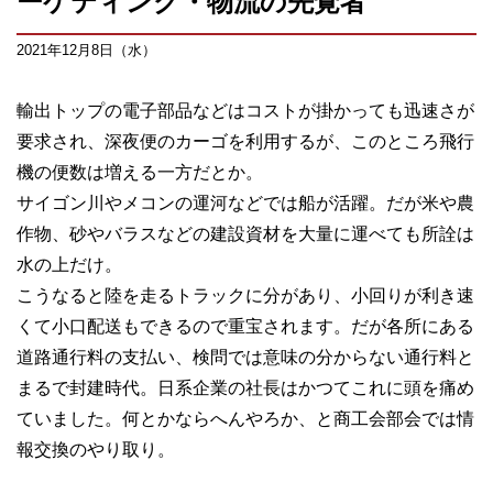
ーケティング・物流の先覚者
2021年12月8日（水）
輸出トップの電子部品などはコストが掛かっても迅速さが
要求され、深夜便のカーゴを利用するが、このところ飛行
機の便数は増える一方だとか。
サイゴン川やメコンの運河などでは船が活躍。だが米や農
作物、砂やバラスなどの建設資材を大量に運べても所詮は
水の上だけ。
こうなると陸を走るトラックに分があり、小回りが利き速
くて小口配送もできるので重宝されます。だが各所にある
道路通行料の支払い、検問では意味の分からない通行料と
まるで封建時代。日系企業の社長はかつてこれに頭を痛め
ていました。何とかならへんやろか、と商工会部会では情
報交換のやり取り。