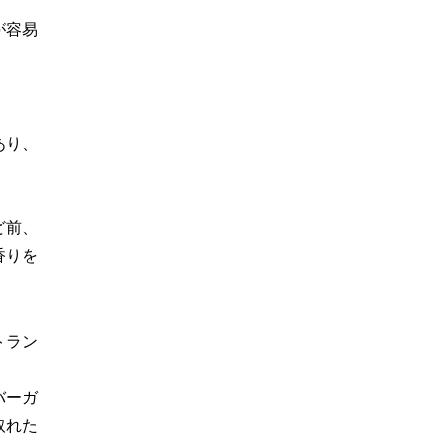
が容易
あり、
ど前、
香りを
トラン
バーガ
取れた