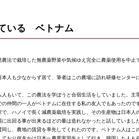
ている ベトナム
然農法で栽培した無農薬野菜や気候ゆえ完全に農薬使用を中止
日本人も少なからず居て、筆者はこの農場に訪れ研修センター
ム人もいて、この農法を学ぼうと合宿生活をしていました。主
での仲間の一人がベトナムに在住する私の友人でもあったので
家で、ハノイで長く減農薬栽培を実践し、その生産物は日本人
場に出回る事が出来るほどの量は造れなかったと話していまし
賛同し、農地の賃貸を率先してくれたのです。ベトナム人はこ
しており何名かは日本へ農業実習生として行き、帰国した人も