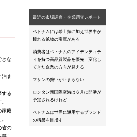
最近の市場調査・企業調査レポート
ベトナムには希土類に加え世界中が
憧れる鉱物の宝庫がある
消費者はベトナムのアイデンティテ
できな
ィを持つ高品質製品を優先 変化し
てきた企業の方向が見える
に泊ま
マサンの勢いが止まらない
ロンタン新国際空港は６月に開港が
宰する
予定されるけれど
す。
の家庭
ベトナムは世界に通用するブランド
た。
の構築を目指す
の省の
在籍し