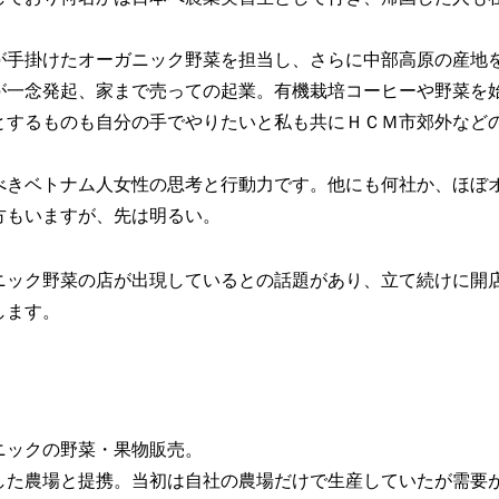
が手掛けたオーガニック野菜を担当し、さらに中部高原の産地
が一念発起、家まで売っての起業。有機栽培コーヒーや野菜を
とするものも自分の手でやりたいと私も共にＨＣＭ市郊外など
べきベトナム人女性の思考と行動力です。他にも何社か、ほぼ
方もいますが、先は明るい。
ニック野菜の店が出現しているとの話題があり、立て続けに開
します。
ニックの野菜・果物販売。
した農場と提携。当初は自社の農場だけで生産していたが需要