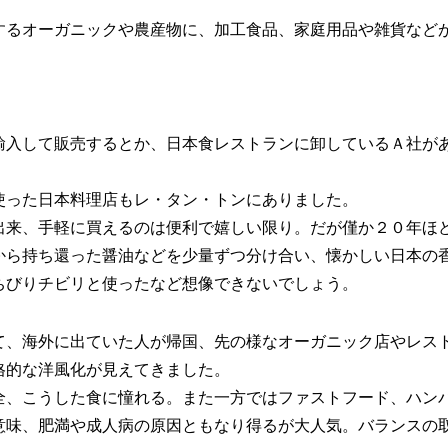
するオーガニックや農産物に、加工食品、家庭用品や雑貨など
輸入して販売するとか、日本食レストランに卸しているＡ社が
使った日本料理店もレ・タン・トンにありました。
出来、手軽に買えるのは便利で嬉しい限り。だが僅か２０年ほ
から持ち還った醤油などを少量ずつ分け合い、懐かしい日本の
ちびりチビリと使ったなど想像できないでしょう。
て、海外に出ていた人が帰国、先の様なオーガニック店やレス
格的な洋風化が見えてきました。
全、こうした食に憧れる。また一方ではファストフード、ハン
意味、肥満や成人病の原因ともなり得るが大人気。バランスの