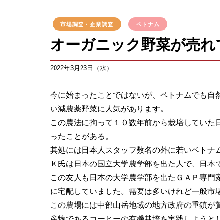
市場調査・企業調査
ベトナム
オーガニック野菜が売れ
2022年3月23日（水）
今に始まったことではないが、ベトナムでも自
い減農薬野菜に人気があります。
この農法に拘って１０数年前から栽培していた
ったことがある。
其処には日本人スタッフ数名の外に若いベトナ
Ｋ氏は日本の国立大学農学部を出た人で、日本
この友人も日本の大学農学部を出たＧＡＰ専門
に宅配していました。需要は多いけれど一般市
この農場には中部山岳地域の地方政府の重鎮が
産物であるコーヒーの有機栽培を実践しようと