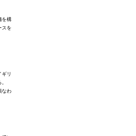
舗を構
ースを
イギリ
る。
損なわ