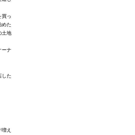
を買っ
始めた
の土地
オーナ
店した
が増え