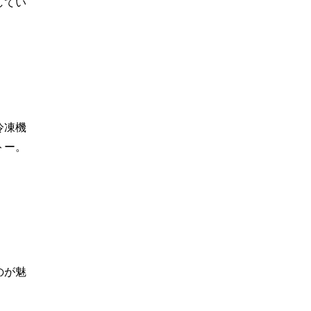
してい
冷凍機
トー。
のが魅