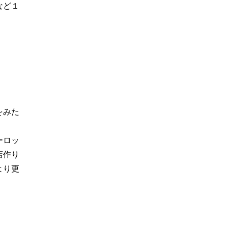
など１
をみた
ーロッ
店作り
より更