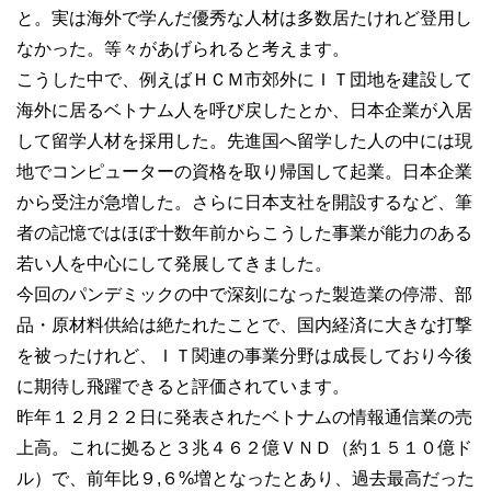
と。実は海外で学んだ優秀な人材は多数居たけれど登用し
なかった。等々があげられると考えます。
こうした中で、例えばＨＣＭ市郊外にＩＴ団地を建設して
海外に居るベトナム人を呼び戻したとか、日本企業が入居
して留学人材を採用した。先進国へ留学した人の中には現
地でコンピューターの資格を取り帰国して起業。日本企業
から受注が急増した。さらに日本支社を開設するなど、筆
者の記憶ではほぼ十数年前からこうした事業が能力のある
若い人を中心にして発展してきました。
今回のパンデミックの中で深刻になった製造業の停滞、部
品・原材料供給は絶たれたことで、国内経済に大きな打撃
を被ったけれど、ＩＴ関連の事業分野は成長しており今後
に期待し飛躍できると評価されています。
昨年１２月２２日に発表されたベトナムの情報通信業の売
上高。これに拠ると３兆４６２億ＶＮＤ（約１５１０億ド
ル）で、前年比９,６%増となったとあり、過去最高だった