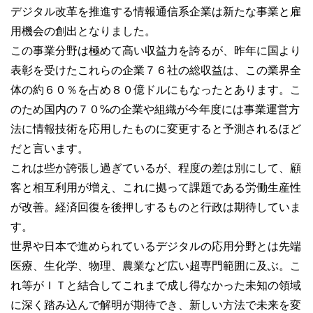
デジタル改革を推進する情報通信系企業は新たな事業と雇
用機会の創出となりました。
この事業分野は極めて高い収益力を誇るが、昨年に国より
表彰を受けたこれらの企業７６社の総収益は、この業界全
体の約６０％を占め８０億ドルにもなったとあります。こ
のため国内の７０%の企業や組織が今年度には事業運営方
法に情報技術を応用したものに変更すると予測されるほど
だと言います。
これは些か誇張し過ぎているが、程度の差は別にして、顧
客と相互利用が増え、これに拠って課題である労働生産性
が改善。経済回復を後押しするものと行政は期待していま
す。
世界や日本で進められているデジタルの応用分野とは先端
医療、生化学、物理、農業など広い超専門範囲に及ぶ。こ
れ等がＩＴと結合してこれまで成し得なかった未知の領域
に深く踏み込んで解明が期待でき、新しい方法で未来を変