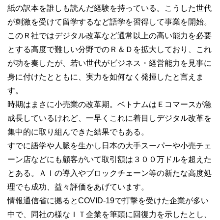
紙の訳本を誰しも読んだ経験を持っている。こうした世代
が刺激を受けて留学するなど語学を習得して事業を開始。
このＲ社ではデジタル改革など通常以上の高い能力を必要
とする高度で難しい分野でのＲ＆Ｄを拡大しており、これ
が功を奏したが、若い世代がビジネス・経営能力を見事に
身に付けたとともに、実力を如何なく発揮したと言えま
す。
時期はまさに小売業の改革期。ベトナムはＥコマースが急
成長しているけれど、一早くこれに着目しデジタル改革を
集中的に取り組んできた結果でもある。
すでに語学や人脈を生かし日本の大手スーパーや小売チェ
ーン店などにも顧客がいて取引額は３００万ドルを超えた
とある。ＡＩの導入やブロックチェーン等の新たな高度処
理でも成功、益々評価をあげています。
情報通信省に拠るとCOVID-19で打撃を受けた企業が多い
中で、同社の様なＩＴ企業を筆頭に回復力を示したとし、