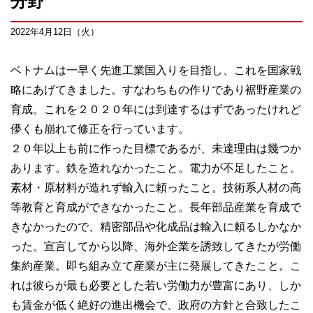
分野
2022年4月12日（火）
ベトナムは一早く先進工業国入りを目指し、これを国家戦
略にあげてきました。すなわちもの作りであり裾野産業の
育成。これを２０２０年には到達するはずであったけれど
儚くも崩れて修正を行っています。
２０年以上も前に作った目標であるが、未達理由は幾つか
あります。鉄を造れなかったこと。電力が不足したこと。
素材・原材料が造れず輸入に頼ったこと。技術系人材の高
等教育と育成ができなかったこと。長年部品産業を育成で
きなかったので、精密部品や化成品は輸入に頼るしかなか
った。宣言してから以降、海外企業を誘致してきたが労働
集約産業。即ち組み立て産業が主に発展してきたこと。こ
れは彼らが最も必要とした若い労働力が豊富にあり、しか
も賃金が低く絶好の進出機会で、政府の方針と合致したこ