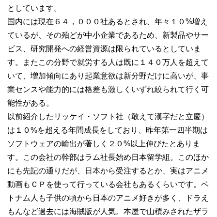
としています。
国内には現在６４，０００社あるとされ、年々１０%増え
ているが、その殆どが中小企業であるため、新製品やサー
ビス、研究開発への経営資源は限られているとしていま
す。またこの分野で就労する人は既に１４０万人を超えて
いて、増加傾向にあり起業意欲は新分野だけに高いが、事
業センスや能力的には格差も激しくいずれ絞られて行く可
能性がある。
以前紹介したリッケイ・ソフト社（敢えて漢字だと立慶）
は１０%を超える年間成長をしており、昨年第一四半期は
ソフトウェアの輸出が著しく２０%以上伸びたとありま
す。この会社の幹部はラム社長始め日本留学組。このほか
にも先記の通りだが、日本から受注するとか、実はアニメ
動画もＣＰを使って行っている会社もあるくらいです。ベ
トナム人も子供の頃から日本のアニメ好きが多く、ドラえ
もんなど過去には海賊版が人気。本屋で山積みされたザラ