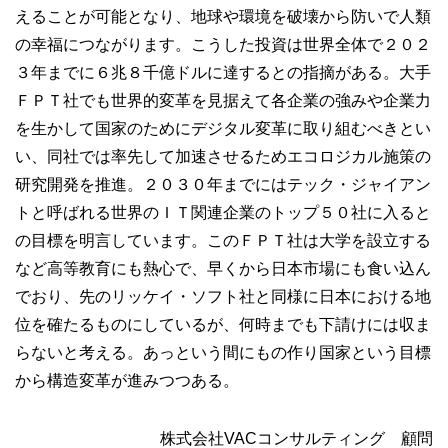
えることが可能となり、地球や環境を破壊から防いで人類
の幸福につながります。こうした投資は世界全体で２０２
３年までに６兆８千億ドルに達するとの指摘がある。大手
ＦＰＴ社でも世界的変革を見据えて各企業の強みや企業力
を生かして国家のためにデジタル変革に取り組むべきとい
い、同社では率先して加速させるためエコロジカル施策の
研究開発を推進。２０３０年までにはテック・ジャイアン
トと呼ばれる世界のＩＴ関連企業のトップ５０社に入ると
の目標を明言しています。このＦＰＴ社は大学を設立する
など高等教育にも熱心で、早くから日本市場にも食い込ん
でおり、先のリッケイ・ソフト社と同様に日本における地
位を確たるものにしているが、何時までも下請けには収ま
らないと考える。あっという間にもの作り国家という目標
から構造変革が進みつつある。
株式会社VACコンサルティング 顧問