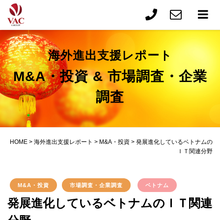
海外進出支援レポート
M&A・投資 & 市場調査・企業
調査
HOME
>
海外進出支援レポート
>
M&A・投資
>
発展進化しているベトナムの
ＩＴ関連分野
M&A・投資
市場調査・企業調査
ベトナム
発展進化しているベトナムのＩＴ関連