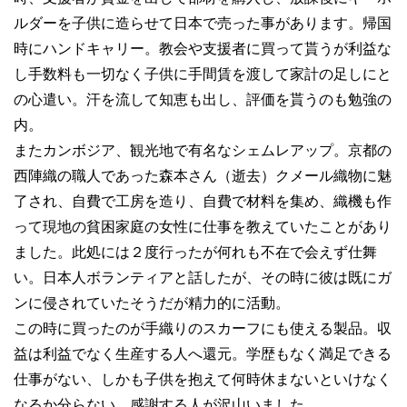
ルダーを子供に造らせて日本で売った事があります。帰国
時にハンドキャリー。教会や支援者に買って貰うが利益な
し手数料も一切なく子供に手間賃を渡して家計の足しにと
の心遣い。汗を流して知恵も出し、評価を貰うのも勉強の
内。
またカンボジア、観光地で有名なシェムレアップ。京都の
西陣織の職人であった森本さん（逝去）クメール織物に魅
了され、自費で工房を造り、自費で材料を集め、織機も作
って現地の貧困家庭の女性に仕事を教えていたことがあり
ました。此処には２度行ったが何れも不在で会えず仕舞
い。日本人ボランティアと話したが、その時に彼は既にガ
ンに侵されていたそうだが精力的に活動。
この時に買ったのが手織りのスカーフにも使える製品。収
益は利益でなく生産する人へ還元。学歴もなく満足できる
仕事がない、しかも子供を抱えて何時休まないといけなく
なるか分らない。感謝する人が沢山いました。