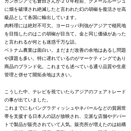
カンボジアでも倉田さんが２０年程前、クメールルージュ
に畑を破壊され絶滅したと言われた幻の胡椒を復活させ高
級品として各国に輸出しています。
肉料理には絶対不可欠。ヨーロッパ列強がアジアで植民地
を目指したのはこの胡椒が目当て。金と同じ価値があった
と言われるが何とも迷惑千万な話。
ベトナム農業は面白い。まだまだ改善の余地はあるし問題
や課題も多い。特に遅れているのがマーケティングであり
商品のブランド化。これまでも述べている通り品質や生産
管理と併せて開拓余地は大きい。
こうした中、テレビを視ていたらアジアのフェアトレード
の事が出ていました。
これまでにもバングラディッシュやネパールなどの貧困世
帯を支援する日本人の話が放映され、立派な店舗やデパー
トで製品が販売されていて人気。販売所が増えたのは結構