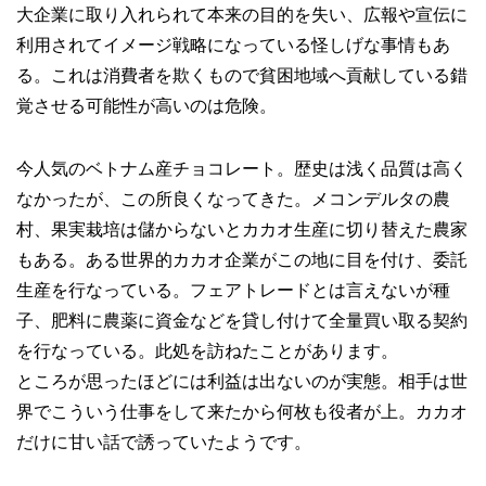
大企業に取り入れられて本来の目的を失い、広報や宣伝に
利用されてイメージ戦略になっている怪しげな事情もあ
る。これは消費者を欺くもので貧困地域へ貢献している錯
覚させる可能性が高いのは危険。
今人気のベトナム産チョコレート。歴史は浅く品質は高く
なかったが、この所良くなってきた。メコンデルタの農
村、果実栽培は儲からないとカカオ生産に切り替えた農家
もある。ある世界的カカオ企業がこの地に目を付け、委託
生産を行なっている。フェアトレードとは言えないが種
子、肥料に農薬に資金などを貸し付けて全量買い取る契約
を行なっている。此処を訪ねたことがあります。
ところが思ったほどには利益は出ないのが実態。相手は世
界でこういう仕事をして来たから何枚も役者が上。カカオ
だけに甘い話で誘っていたようです。