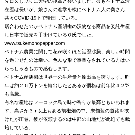
先日久しぶりに大学の後輩と会いました。彼もベトナム滞
在歴は長いが、娘さんの進学を機にベトナム人の奥さん
共々COVID-19下で帰国している。
居合わせたのがベトナム産胡椒の漬物なる商品を委託生産
し日本で販売を手掛けているＯ氏でした。
www.tsukemonopepper.com
ベトナム農業に関して花が咲くほど話題沸騰、楽しい時間
を過ごせたのは幸い。色んな形で事業をされている方はい
らっしゃるもので感心します。
ベトナム産胡椒は世界一の生産量と輸出高を誇ります。昨
年は約２６万トンを輸出したとあるが価格は前年比４２%
も高騰。
有名な産地はフーコック島で味や香りが最高ともいわれま
す。高さが３m以上もある胡椒畑の中、未舗装の道路を抜
けたが圧巻。彼が依頼するのは中部の山地だが此処でも栽
培している。