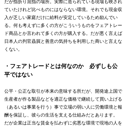
だが指折り屈指の場所。実際に造られている現場も映され
ていたけれど比べものにはならない環境。それでも現金収
入が乏しい家庭だけに給料が安定しているため励んでい
る。何も考えずに多くの方がこういうものをフェアトレー
ド商品とか言われて多くの方が購入する。だが悪く言えば
日本人の判官贔屓と善意の気持ちを利用した商いと言えな
くない。
・フェアトレードとは何なのか 必ずしも公
平ではない
公平・公正な取引が本来の意味する所だが、開発途上国で
生産者が作る製品などを適正な価格で継続して買い上げる
（あるいは事業を行う）事で立場の弱い人に労働環境と報
酬を保証し、彼らの生活を支える仕組みだとあります。
だが企業は正当な賃金を払わずに劣悪な環境で現地の人を