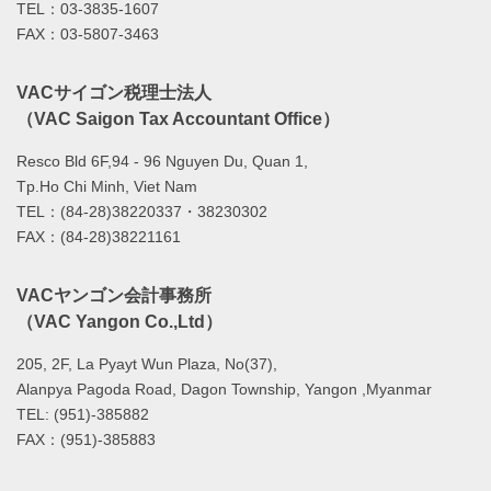
TEL：03-3835-1607
FAX：03-5807-3463
VACサイゴン税理士法人
（VAC Saigon Tax Accountant Office）
Resco Bld 6F,94 - 96 Nguyen Du, Quan 1,
Tp.Ho Chi Minh, Viet Nam
TEL：(84-28)38220337・38230302
FAX：(84-28)38221161
VACヤンゴン会計事務所
（VAC Yangon Co.,Ltd）
205, 2F, La Pyayt Wun Plaza, No(37),
Alanpya Pagoda Road, Dagon Township, Yangon ,Myanmar
TEL: (951)-385882
FAX：(951)-385883