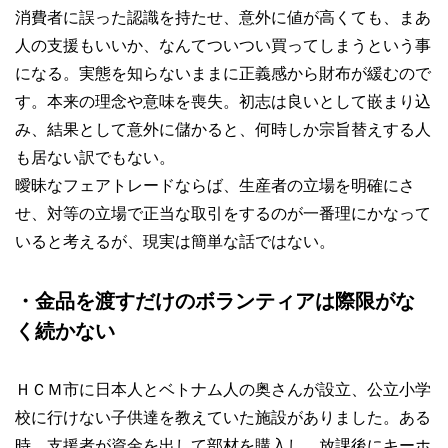
消費者に誤った認識を持たせ、意外に値が高くても、まあ
人の支援もいいか、なんてついつい買ってしまうという事
になる。実態を知らないままに正義感から財布が緩むので
す。本来の理念や意味を喪失。初志は良いとして嵌まり込
み、結果として意外に儲かると、何時しか宗旨替えする人
も居ない訳でもない。
曖昧なフェアトレードならば、生産者の立場を明確にさ
せ、対等の立場で正当な取引をするのが一番理にかなって
いると考えるが、現実は簡単な話ではない。
・金品を渡すだけのボランティアは際限がな
く続かない
ＨＣＭ市に日本人とベトナム人の奥さんが設立、公立小学
校に行けない子供達を教えていた施設がありました。ある
時、支援者が資金を出して部材を購入し、放課後にキーホ