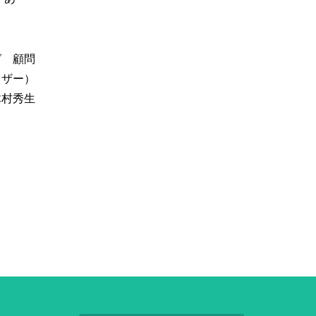
グ 顧問
イザー）
木村秀生