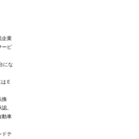
流企業
サービ
台にな
にはＥ
転換
承認。
自動車
ンドテ