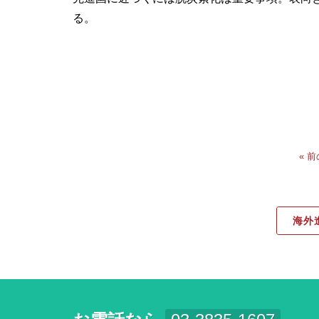
る。
« 
海外