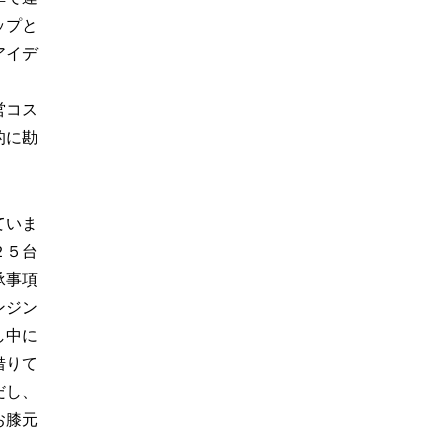
ップと
アイデ
営コス
的に勘
ていま
２５台
承事項
ンジン
し中に
借りて
だし、
お膝元