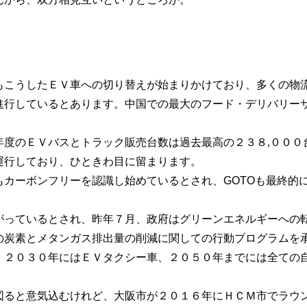
もこうしたＥＶ車への切り替えが始まりかけており、多くの物
進行しているとあります。中国での最大のフード・デリバリー
年度のＥＶバスとトラック販売台数は過去最高の２３８,０００
運行しており、ひときわ目に留まります。
カーボンフリーを認識し始めているとされ、GOTOも最終的
がっているとされ、昨年７月、政府はグリーンエネルギーへの
の炭素とメタンガス排出量の削減に関しての行動プログラムを
。２０３０年にはＥＶタクシー車、２０５０年までには全ての
図ると意気込むけれど、大阪市が２０１６年にＨＣＭ市でラウ