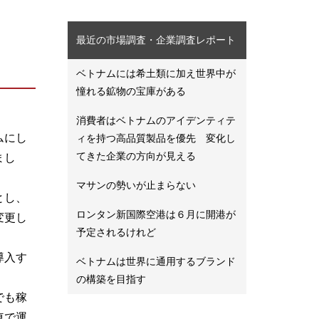
最近の市場調査・企業調査レポート
ベトナムには希土類に加え世界中が
憧れる鉱物の宝庫がある
消費者はベトナムのアイデンティテ
ムにし
ィを持つ高品質製品を優先 変化し
てきた企業の方向が見える
まし
マサンの勢いが止まらない
とし、
ロンタン新国際空港は６月に開港が
変更し
予定されるけれど
導入す
ベトナムは世界に通用するブランド
の構築を目指す
でも稼
車で運