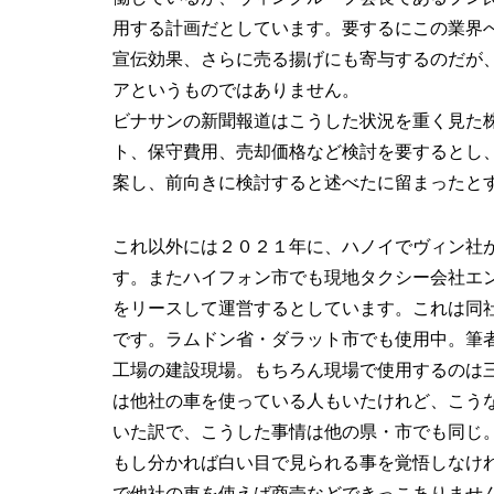
用する計画だとしています。要するにこの業界
宣伝効果、さらに売る揚げにも寄与するのだが
アというものではありません。
ビナサンの新聞報道はこうした状況を重く見た
ト、保守費用、売却価格など検討を要するとし
案し、前向きに検討すると述べたに留まったと
これ以外には２０２１年に、ハノイでヴィン社
す。またハイフォン市でも現地タクシー会社エ
をリースして運営するとしています。これは同
です。ラムドン省・ダラット市でも使用中。筆
工場の建設現場。もちろん現場で使用するのは
は他社の車を使っている人もいたけれど、こう
いた訳で、こうした事情は他の県・市でも同じ
もし分かれば白い目で見られる事を覚悟しなけ
で他社の車を使えば商売などできっこありませ