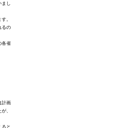
いまし
ます。
れるの
の各省
は計画
たが、
えると