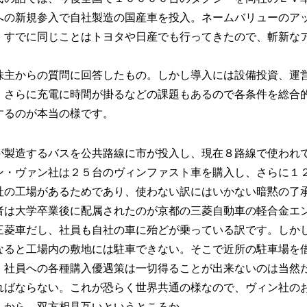
への新規参入で自社製造の国産車を投入。ネームバリューのア
、すでに同じことはトヨタや日産でも行ってきたので、斬新な
株主からの質問に回答したもの。しかし導入には設備投資、運
、さらに充電に時間が掛るなどの課題もあるので各条件を総合
するのが本当の様です。
が製造するバスを公共路線に市が投入し、現在８路線で使われ
ン・ヴァン社は２５台のヴィンファスト車を購入し、さらに１
社の工場があるためであり、使わない訳にはいかない暗黙の了
者は大学卒業後に配属されたのが京都の三菱自動車の軽合金エ
三菱車だし、社員も自社の車に殆どが乗っている訳です。しか
なると工場内の敷地には駐車できない。そこで近所の駐車場を
。社員への各種購入優遇策は一切得ることが出来ないのは当然
ればならない。これが恐らく世界共通の様なので、ヴィン社の
んから、双方相見互いというところか。