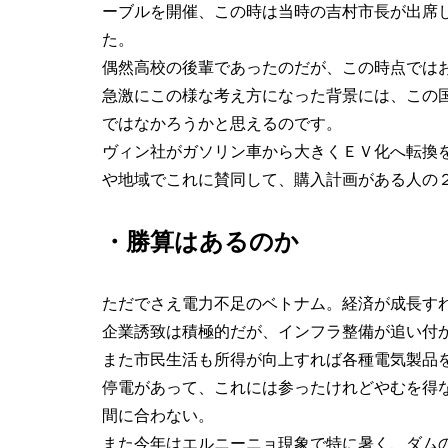
ーブルを開催、この時は当時の吉村市長が出席
た。
偶然高校の後輩であったのだが、この時点では
急激にこの様な考え方になった背景には、この
ではなかろうかと思えるのです。
ヴィン社がガソリン車から大きくＥＶ化へ転換
や地域でこれに賛同して、購入計画がある人の
・勝算はあるのか
ただでさえ電力不足のベトナム。経済が成長す
企業誘致は積極的だが、インフラ整備が追い付
また市民生活も所得が向上すれば各種電気製品
停電があって、これには参ったけれどやむを得
間に合わない。
また今年はエルニーニョ現象で特に暑く、ダム