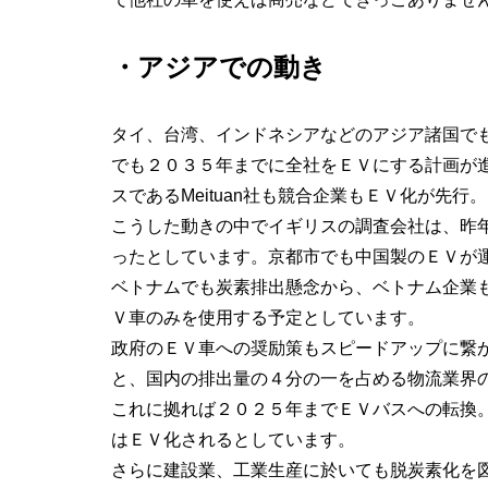
・アジアでの動き
タイ、台湾、インドネシアなどのアジア諸国で
でも２０３５年までに全社をＥＶにする計画が
スであるMeituan社も競合企業もＥＶ化が先行。
こうした動きの中でイギリスの調査会社は、昨
ったとしています。京都市でも中国製のＥＶが
ベトナムでも炭素排出懸念から、ベトナム企業も
Ｖ車のみを使用する予定としています。
政府のＥＶ車への奨励策もスピードアップに繋
と、国内の排出量の４分の一を占める物流業界
これに拠れば２０２５年までＥＶバスへの転換
はＥＶ化されるとしています。
さらに建設業、工業生産に於いても脱炭素化を