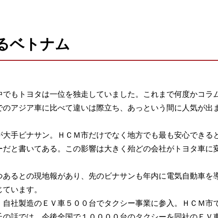
るベトナム
中でもトヨタは一位を独走していました。これまで何度かコラ
でのアジア車に比べて違いは際立ち、あっという間に人気が出
が大手ビナサン。ＨＣＭ市だけでなく地方でも最も安心できる
ーだと書いてある。この影響は大きく殆どの会社がトヨタ車に
つあるとの現地報があり、先のビナサンも年内に電気自動車を
じています。
、自社製造のＥＶ車５００台でタクシー事業に参入。ＨＣＭ市
氏の話では、今後全国で１００００台のタクシーを同社のＥＶ