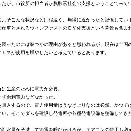
したが、市役所の担当者が脱酸素社会の支援ということで来て
およそこんな状況などは程遠く、無縁に近かったと記憶してい
国産車とされるヴィンファストのＥＶ化支援という背景も含ま
を図ったのには幾つかの理由があると思われるが、現在は全国
２５％が使用を増やしたいと考えているとあります。
れば生産のために電力が必要。
かず余剰電力などなかった。
を購入するので、電力使用量はうなぎ上りなのは必然。かつて
ない。そこでダムを建設し発電所や各種発電設備を整備してき
の貯水量が激減して節電を呼びかけるが、エアコンの使用も増