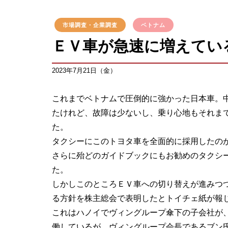
市場調査・企業調査
ベトナム
ＥＶ車が急速に増えてい
2023年7月21日（金）
これまでベトナムで圧倒的に強かった日本車。
たけれど、故障は少ないし、乗り心地もそれま
た。
タクシーにこのトヨタ車を全面的に採用したの
さらに殆どのガイドブックにもお勧めのタクシ
た。
しかしこのところＥＶ車への切り替えが進みつ
る方針を株主総会で表明したとトイチェ紙が報
これはハノイでヴィングループ傘下の子会社が
働しているが、ヴィングループ会長であるブン