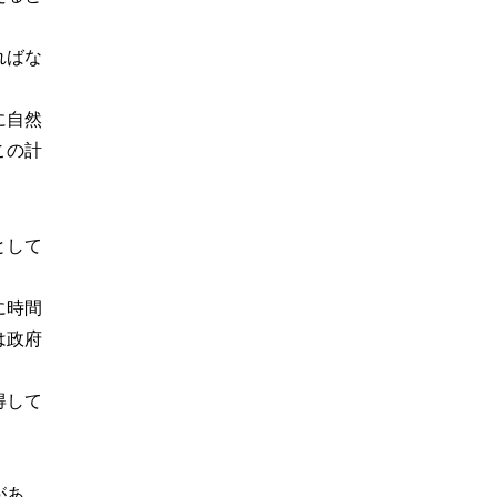
ればな
に自然
この計
として
に時間
は政府
得して
があ