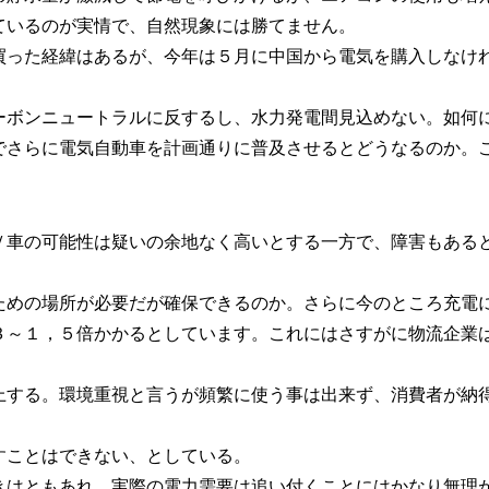
ているのが実情で、自然現象には勝てません。
買った経緯はあるが、今年は５月に中国から電気を購入しなけ
ーボンニュートラルに反するし、水力発電間見込めない。如何
でさらに電気自動車を計画通りに普及させるとどうなるのか。
Ｖ車の可能性は疑いの余地なく高いとする一方で、障害もある
ための場所が必要だが確保できるのか。さらに今のところ充電
３～１，５倍かかるとしています。これにはさすがに物流企業
上する。環境重視と言うが頻繁に使う事は出来ず、消費者が納
すことはできない、としている。
きはともあれ、実際の電力需要は追い付くことにはかなり無理