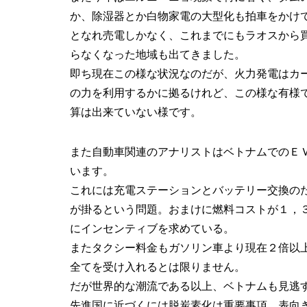
か、除湿器とか白物家電の大型化も拍車をかけ
となれ売電しかなく、これまでにもラオスから
らなくなった地域も出てきました。
即ち現在この様な状況なのだが、火力発電はカ
の力を利用するかに拠るけれど、この様な有様
算は出来ていない様です。
また自動車関連のアナリストはベトナムでのＥ
います。
これには充電ステーションとバッテリー交換の
が掛るという問題。おまけに燃料コストが１，
にインセンティブを求めている。
またタクシー料金もガソリン車より現在２倍以
全てを受け入れるとは限りません。
だが世界的な潮流である以上、ベトナムも見逃
先進国に近づくには脱炭素化は重要事項。表向