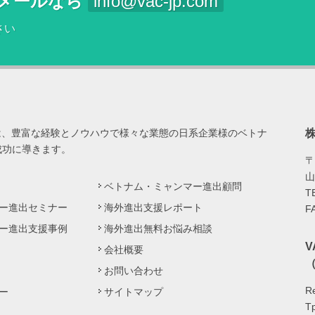
メールなら
info@vac-jp.com
さい
は、豊富な経験とノウハウで様々な業態の日系企業様のベトナ
成功に導きます。
〒
山
ベトナム・ミャンマー進出顧問
T
ー進出セミナー
海外進出支援レポート
F
ー進出支援事例
海外進出無料お悩み相談
会社概要
（
お問い合わせ
Re
ー
サイトマップ
Tp