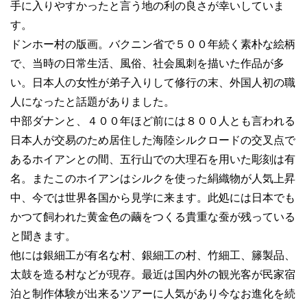
手に入りやすかったと言う地の利の良さが幸いしていま
す。
ドンホー村の版画。バクニン省で５００年続く素朴な絵柄
で、当時の日常生活、風俗、社会風刺を描いた作品が多
い。日本人の女性が弟子入りして修行の末、外国人初の職
人になったと話題がありました。
中部ダナンと、４００年ほど前には８００人とも言われる
日本人が交易のため居住した海陸シルクロードの交叉点で
あるホイアンとの間、五行山での大理石を用いた彫刻は有
名。またこのホイアンはシルクを使った絹織物が人気上昇
中、今では世界各国から見学に来ます。此処には日本でも
かつて飼われた黄金色の繭をつくる貴重な蚕が残っている
と聞きます。
他には銀細工が有名な村、銀細工の村、竹細工、籐製品、
太鼓を造る村などが現存。最近は国内外の観光客が民家宿
泊と制作体験が出来るツアーに人気があり今なお進化を続