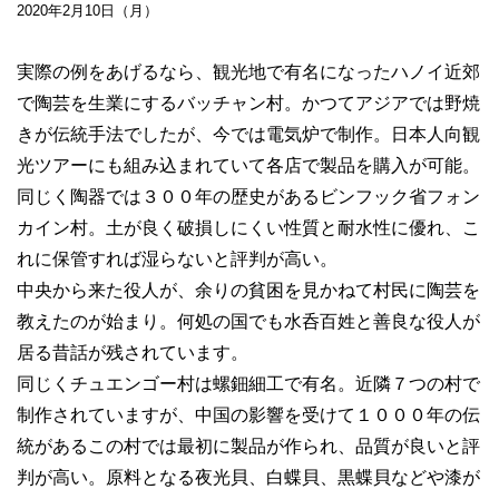
2020年2月10日（月）
実際の例をあげるなら、観光地で有名になったハノイ近郊
で陶芸を生業にするバッチャン村。かつてアジアでは野焼
きが伝統手法でしたが、今では電気炉で制作。日本人向観
光ツアーにも組み込まれていて各店で製品を購入が可能。
同じく陶器では３００年の歴史があるビンフック省フォン
カイン村。土が良く破損しにくい性質と耐水性に優れ、こ
れに保管すれば湿らないと評判が高い。
中央から来た役人が、余りの貧困を見かねて村民に陶芸を
教えたのが始まり。何処の国でも水呑百姓と善良な役人が
居る昔話が残されています。
同じくチュエンゴー村は螺鈿細工で有名。近隣７つの村で
制作されていますが、中国の影響を受けて１０００年の伝
統があるこの村では最初に製品が作られ、品質が良いと評
判が高い。原料となる夜光貝、白蝶貝、黒蝶貝などや漆が