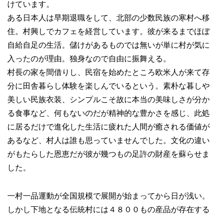
けています。
ある日本人は早期退職をして、北部の少数民族の寒村へ移
住。村興しでカフェを経営しています。彼が来るまでほぼ
自給自足の生活。儲けがあるものでは無いが単に村が気に
入ったのが理由。独身なので自由に振舞える。
村長の家を間借りし、民宿を始めたところ欧米人が来て存
分に田舎暮らし体験を楽しんでいるという。素朴な暮しや
美しい民族衣装、シンプルこそ故に本当の美味しさが分か
る食事など、何もないのだが精神的な豊かさを感じ、此処
に居るだけで進化した生活に疲れた人間が癒される価値が
あるなど、村人は誰も思っていませんでした。文化の違い
がもたらした恩恵だが彼が幾つもの足許の財産を蘇らせま
した。
一村一品運動が全国規模で展開が始まってから日が浅い。
しかし下地となる伝統村には４８００もの産品が存在する