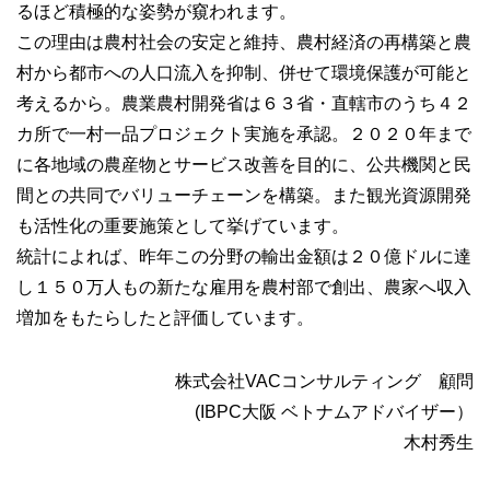
るほど積極的な姿勢が窺われます。
この理由は農村社会の安定と維持、農村経済の再構築と農
村から都市への人口流入を抑制、併せて環境保護が可能と
考えるから。農業農村開発省は６３省・直轄市のうち４２
カ所で一村一品プロジェクト実施を承認。２０２０年まで
に各地域の農産物とサービス改善を目的に、公共機関と民
間との共同でバリューチェーンを構築。また観光資源開発
も活性化の重要施策として挙げています。
統計によれば、昨年この分野の輸出金額は２０億ドルに達
し１５０万人もの新たな雇用を農村部で創出、農家へ収入
増加をもたらしたと評価しています。
株式会社VACコンサルティング 顧問
(IBPC大阪 ベトナムアドバイザー）
木村秀生