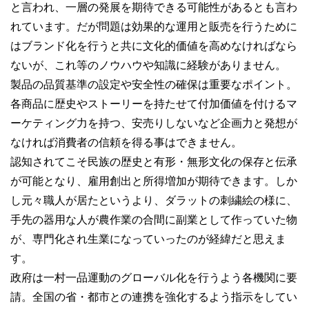
と言われ、一層の発展を期待できる可能性があるとも言わ
れています。だが問題は効果的な運用と販売を行うために
はブランド化を行うと共に文化的価値を高めなければなら
ないが、これ等のノウハウや知識に経験がありません。
製品の品質基準の設定や安全性の確保は重要なポイント。
各商品に歴史やストーリーを持たせて付加価値を付けるマ
ーケティング力を持つ、安売りしないなど企画力と発想が
なければ消費者の信頼を得る事はできません。
認知されてこそ民族の歴史と有形・無形文化の保存と伝承
が可能となり、雇用創出と所得増加が期待できます。しか
し元々職人が居たというより、ダラットの刺繍絵の様に、
手先の器用な人が農作業の合間に副業として作っていた物
が、専門化され生業になっていったのが経緯だと思えま
す。
政府は一村一品運動のグローバル化を行うよう各機関に要
請。全国の省・都市との連携を強化するよう指示をしてい