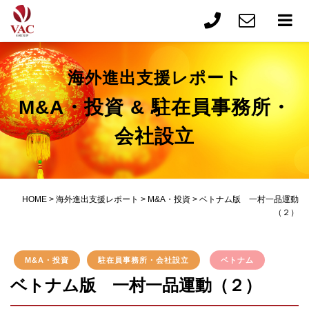
海外進出支援レポート
M&A・投資 & 駐在員事務所・
会社設立
HOME
>
海外進出支援レポート
>
M&A・投資
>
ベトナム版 一村一品運動
（２）
M&A・投資
駐在員事務所・会社設立
ベトナム
ベトナム版 一村一品運動（２）