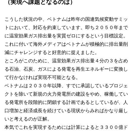
（実現へ課題となるのは）
こうした状況の中、ベトナムは昨年の国連気候変動サミッ
トにおいて、対応を約束しています。即ち２０５０年まで
に温室効果ガス排出量を実質ゼロにするという目標設定。
これに付いて海外メディアはベトナムが積極的に排出量削
減にチャレンジすると好意的に捉えました。
ところがこのために、温室効果ガス排出量４分の３を占め
る石油、石炭、ガスによる発電を再生エネルギーに変換し
て行かなければ実現不可能となる。
ベトナムは２０３０年以降、すでに承認しているプロジェ
クトを除いて新規の火力発電所の建設をやめ、稼働してい
る発電所を段階的に閉鎖する計画であるとしているが、人
口増加と経済成長を続けている現状からみればかなり厳し
いと考えるのが正解。
本気でこれを実現するためには計算によると３３００億ド