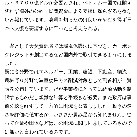
ル～３７００億ドルが必要とされ、ベトナム一国では賄え
切れず海外の公的・民間資金による支援に頼らざるを得な
いと報じています。啖呵を切ったのは良いがやむを得ず日
本へ支援を要請するに至ったと考えられる。
一案として天然資源省では環境保護法に基づき、カーボン
クレジットを創出するなど国内外で取引できるようにしま
した。
既に各分野ではエネルギー、工業、建設、不動産、物流、
農林野６分野で温室効果ガス削減対象として副首相が一覧
表を公布しています。だが事業者にとっては経済活動を制
限するものだし煩雑な計算と手続きが必要。また政府は事
前公聴を経ずして一方的に削減を公表しました。動きの速
さを評価に値するが、いささか勇み足かも知れません。従
って企業や団体などはこの削減に関し同意しているもので
は無いと言われているのです。