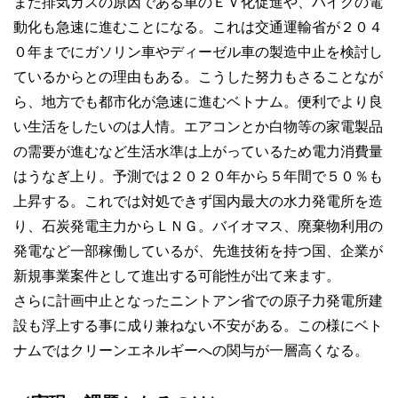
また排気ガスの原因である車のＥＶ化促進や、バイクの電
動化も急速に進むことになる。これは交通運輸省が２０４
０年までにガソリン車やディーゼル車の製造中止を検討し
ているからとの理由もある。こうした努力もさることなが
ら、地方でも都市化が急速に進むベトナム。便利でより良
い生活をしたいのは人情。エアコンとか白物等の家電製品
の需要が進むなど生活水準は上がっているため電力消費量
はうなぎ上り。予測では２０２０年から５年間で５０％も
上昇する。これでは対処できず国内最大の水力発電所を造
り、石炭発電主力からＬＮＧ。バイオマス、廃棄物利用の
発電など一部稼働しているが、先進技術を持つ国、企業が
新規事業案件として進出する可能性が出て来ます。
さらに計画中止となったニントアン省での原子力発電所建
設も浮上する事に成り兼ねない不安がある。この様にベト
ナムではクリーンエネルギーへの関与が一層高くなる。