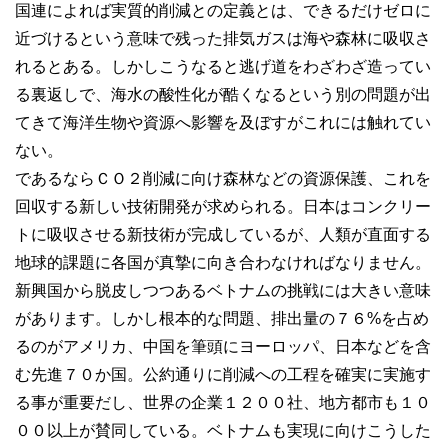
国連によれば実質的削減との定義とは、できるだけゼロに
近づけるという意味で残った排気ガスは海や森林に吸収さ
れるとある。しかしこうなると逃げ道をわざわざ造ってい
る裏返しで、海水の酸性化が酷くなるという別の問題が出
てきて海洋生物や資源へ影響を及ぼすがこれには触れてい
ない。
であるならＣＯ２削減に向け森林などの資源保護、これを
回収する新しい技術開発が求められる。日本はコンクリー
トに吸収させる新技術が完成しているが、人類が直面する
地球的課題に各国が真摯に向き合わなければなりません。
新興国から脱皮しつつあるベトナムの挑戦には大きい意味
があります。しかし根本的な問題、排出量の７６%を占め
るのがアメリカ、中国を筆頭にヨーロッパ、日本などを含
む先進７０か国。公約通りに削減への工程を確実に実施す
る事が重要だし、世界の企業１２００社、地方都市も１０
００以上が賛同している。ベトナムも実現に向けこうした