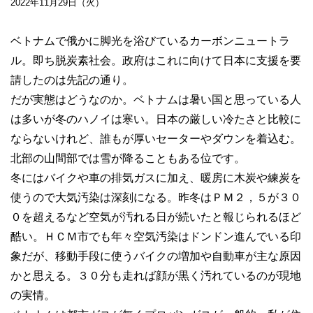
2022年11月29日（火）
ベトナムで俄かに脚光を浴びているカーボンニュートラ
ル。即ち脱炭素社会。政府はこれに向けて日本に支援を要
請したのは先記の通り。
だが実態はどうなのか。ベトナムは暑い国と思っている人
は多いが冬のハノイは寒い。日本の厳しい冷たさと比較に
ならないけれど、誰もが厚いセーターやダウンを着込む。
北部の山間部では雪が降ることもある位です。
冬にはバイクや車の排気ガスに加え、暖房に木炭や練炭を
使うので大気汚染は深刻になる。昨冬はＰＭ２，５が３０
０を超えるなど空気が汚れる日が続いたと報じられるほど
酷い。ＨＣＭ市でも年々空気汚染はドンドン進んでいる印
象だが、移動手段に使うバイクの増加や自動車が主な原因
かと思える。３０分も走れば顔が黒く汚れているのが現地
の実情。