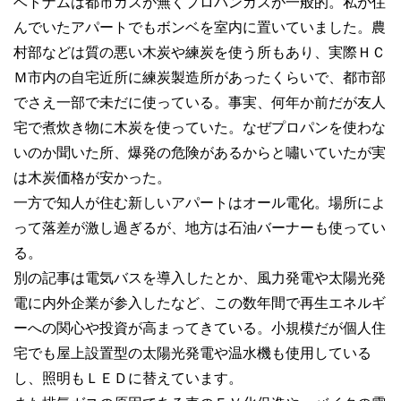
ベトナムは都市ガスが無くプロパンガスが一般的。私が住
んでいたアパートでもボンベを室内に置いていました。農
村部などは質の悪い木炭や練炭を使う所もあり、実際ＨＣ
Ｍ市内の自宅近所に練炭製造所があったくらいで、都市部
でさえ一部で未だに使っている。事実、何年か前だが友人
宅で煮炊き物に木炭を使っていた。なぜプロパンを使わな
いのか聞いた所、爆発の危険があるからと嘯いていたが実
は木炭価格が安かった。
一方で知人が住む新しいアパートはオール電化。場所によ
って落差が激し過ぎるが、地方は石油バーナーも使ってい
る。
別の記事は電気バスを導入したとか、風力発電や太陽光発
電に内外企業が参入したなど、この数年間で再生エネルギ
ーへの関心や投資が高まってきている。小規模だが個人住
宅でも屋上設置型の太陽光発電や温水機も使用している
し、照明もＬＥＤに替えています。