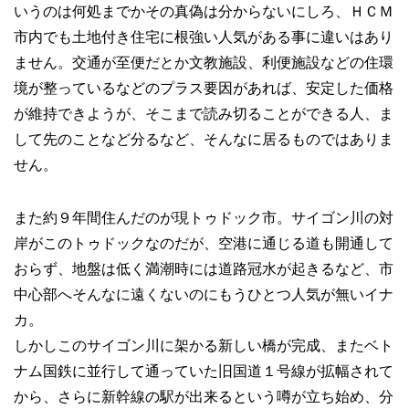
いうのは何処までかその真偽は分からないにしろ、ＨＣＭ
市内でも土地付き住宅に根強い人気がある事に違いはあり
ません。交通が至便だとか文教施設、利便施設などの住環
境が整っているなどのプラス要因があれば、安定した価格
が維持できようが、そこまで読み切ることができる人、ま
して先のことなど分るなど、そんなに居るものではありま
せん。
また約９年間住んだのが現トゥドック市。サイゴン川の対
岸がこのトゥドックなのだが、空港に通じる道も開通して
おらず、地盤は低く満潮時には道路冠水が起きるなど、市
中心部へそんなに遠くないのにもうひとつ人気が無いイナ
カ。
しかしこのサイゴン川に架かる新しい橋が完成、またベト
ナム国鉄に並行して通っていた旧国道１号線が拡幅されて
から、さらに新幹線の駅が出来るという噂が立ち始め、分