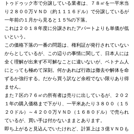
トゥドゥック市で分譲している業者は、７８㎡を一平米当
り２８００万ＶＮＤ（約１１１６ドル）で分譲しているが
一年前の１月から見ると１５%の下落。
これは２０１８年度に分譲されたアパートよりも単価が低
いという。
この価格下落の一番の問題は、権利証が発行されていない
からとしているが、この辺りの事情に関して、日本人には
全く理解が出来ず不可解なことに違いないが、ベトナム人
にとっても極めて深刻。何かあれば行政は撤去や解体を命
ずるか強行する。だから買う訳など余程でない限りあり得
ません。
また７区の７６㎡の所有者は売りに出しているが、２０２
１年の購入価格まで下がり、一平米あたり３８００（１５
２０ドル）～４２００万ＶＮＤ（１６８０ドル）で売られ
ているが、買い手は付かないままとあります。
即ち上がると見込んでいたけれど、計算上は３億ＶＮＤも