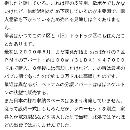
損したと話している。これは狸の皮算用、欲ボケでしかな
いけれど、供給過剰のため下落しているのが主要因で、購
入意欲も下がっているため売れる見通しは全くありませ
ん。
筆者はかつてこの７区と（旧）トゥドック区にも住んだこ
とがあります。
最初は２０００年５月、まだ開発が始まったばかりの７区
ＰＭＨのアパート・約１００㎡（３ＬＤＫ）を４７０００
ドルで購入、８年後には売却したけれど、この時は最初の
バブル期であったので約１３万ドルに高騰したのです。
最近は異なるが、ベトナムの分譲アパートはほぼスケルト
ンの状態で販売する。
また日本の様な収納スペースはあまり考慮していません。
従って設備一式はもちろんだが、クローゼットを別注、家
具とか電気製品などを購入した所で当時、此処ではそれほ
どの出費ではありませんでした。