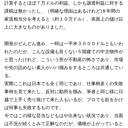
計算するとほぼ７万ドルの利益。しかも譲渡利益に対する
課税は無かったし、（明確な理由はあるけれど)８年間の
家賃相当分を考えると（約１０万ドル）、表面上の儲け以
上に大きなものがありました。
開発がどんどん進み、一時は一平米３０００ドルともいわ
れたのだが、こんな設備も良くない５階建ての中古物件が
と思ったけれど、こういう所が不動産の怖さであり、市場
や先の読めない素人がババ掴みをするところは共通してい
る。
実際にこれは日本でも全く同じであり、仕事柄多くの失敗
事例を見て来たし、反対に勘所を掴み、筆者と同じ様に日
越で上手く売り抜けて来た人もいるが、プロでも欲をかけ
ば何事も失敗するものです。
今ではこの様な芸当などもはや出来ない状況であり、当面
は不況が続くとみて正解なのだが、価格が上がっていると