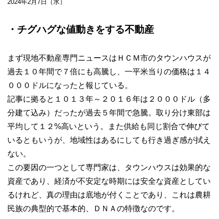
2024年2月7日（水）
・チグハグな値動きをする不動産
まず現地不動産専門ニュースはＨＣＭ市のタウンハウスが
過去１０年間で７倍にも高騰し、一平米当りの価格は１４
０００ドルになったと報じている。
記事に拠ると１０１３年～２０１６年は２０００ドル（多
分建て込み）だったが過去５年間で急騰。取り分け東部は
平均して１２%高いという。また供給も同じ割合で伸びて
いるともいうが、地域性はあるにしても行き過ぎ感が拭え
ない。
この要因の一つとして専門家は、タウンハウスは効果的な
資産であり、経済が不安定な時期には安全な資産としてい
るけれど、真の理由は底地が付くことであり、これは農耕
民族の典型的で基本的、ＤＮＡの特徴なのです。