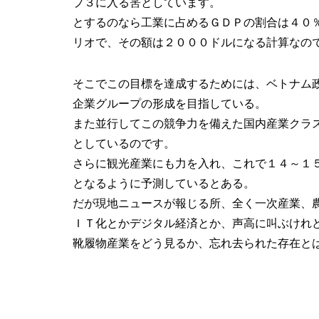
プ３に入る筈としています。
とするのなら工業に占めるＧＤＰの割合は４０
リオで、その額は２０００ドルになる計算なの
そこでこの目標を達成するためには、ベトナム
企業グループの形成を目指している。
また並行してこの競争力を備えた国内産業クラ
としているのです。
さらに観光産業にも力を入れ、これで１４～１
となるように予測しているとある。
だが現地ニュースが報じる所、全く一次産業、
ＩＴ化とかデジタル経済とか、声高に叫ぶけれ
靴履物産業をどう見るか、忘れ去られた存在と