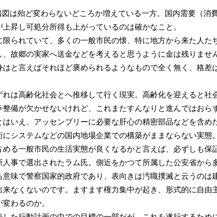
構図は殆ど変わらないどころか増えている一方。国内需要（消
が上昇し可処分所得も上がっているのは確かなこと。
に限られていて、多くの一般市民の懐、特に地方から来た人た
し、故郷の実家へ送金などを考えると思うように金は残りませ
身はと言えばそれほど褒められるようなもので全く無く、格差
ずれは高齢化社会とへ推移して行く現実。高齢化を迎えると社
ラ整備が欠かせないけれど、これまたすんなりと進んではおら
とはいえ、アッセンブリーに必要な肝心の精密部品などを含め
術にシステムなどの国内地場企業での構築がままならない実態
占める一般市民の生活実態が良くなるかと言えば、必ずしも保
新人事で選出されたラム氏。側近をかつて所属した公安省から
る意味で警察国家的政府であり、表向きは汚職撲滅と云うのは
出来なくないのです。ますます権力集中が起き、形式的に自由
が変わるのか。
表した行動計画の中での目標の一部だが、これを遂行するため