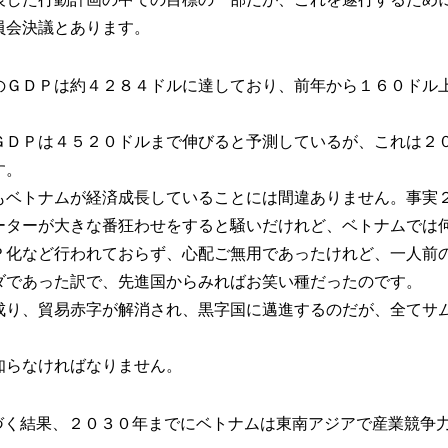
員会決議とあります。
のＧＤＰは約４２８４ドルに達しており、前年から１６０ドル
ＧＤＰは４５２０ドルまで伸びると予測しているが、これは２
す。
もベトナムが経済成長していることには間違ありません。事実
ーターが大きな番狂わせをすると騒いだけれど、ベトナムでは
Ｐ化など行われておらず、心配ご無用であったけれど、一人前
ダであった訳で、先進国からみればお笑い種だったのです。
成り、貿易赤字が解消され、黒字国に邁進するのだが、全てサ
知らなければなりません。
づく結果、２０３０年までにベトナムは東南アジアで産業競争