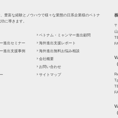
は、豊富な経験とノウハウで様々な業態の日系企業様のベトナ
成功に導きます。
〒
山
ベトナム・ミャンマー進出顧問
T
ー進出セミナー
海外進出支援レポート
F
ー進出支援事例
海外進出無料お悩み相談
会社概要
（
お問い合わせ
Re
ー
サイトマップ
Tp
T
F
（