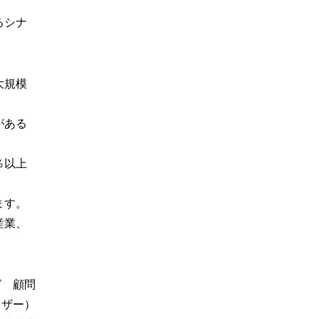
るシナ
大規模
がある
％以上
ます。
産業、
グ 顧問
イザー）