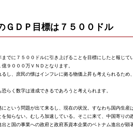
のＧＤＰ目標は７５００ドル
年までに７５００ドルに引き上げることを目標にしたと報じて
１億９０００万ＶＮＤとなります。
れるし、庶民の懐はインフレに拠る物価上昇も考えられるため
も恐らく数字は達成できるであろうと考えられます。
拠にという問題が出て来るし、現在の状況。すなわち国内生産
とを知らない。むしろ加速している。そこに来て、中国寄りの
進出と国の事業への政府と政府系資本企業のベトナム進出が顕