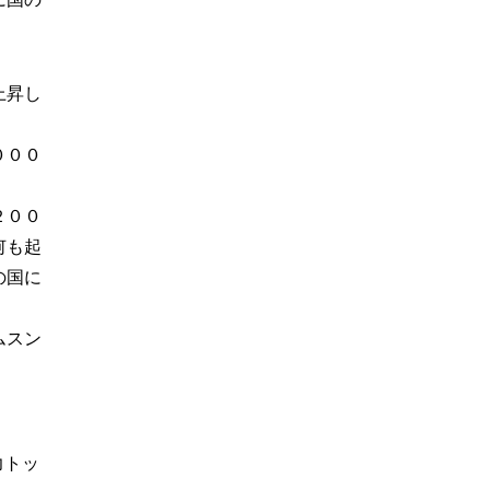
上昇し
０００
２００
何も起
の国に
ムスン
力トッ