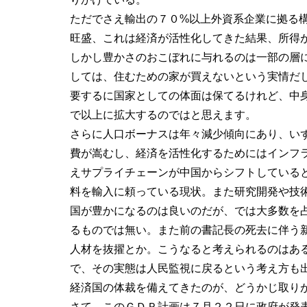
ただでさえ輸出の７０%以上外資系企業に拠る
旺盛、これは経済が活性化してきた結果、所得
しかし豊かさのおこぼれに与れるのは一部の層
しては、住むための家が買えないという実情だ
要するに国家としての体面は保てるけれど、中
で以上に拡大するのではと思えます。
さらに人口ボーナスは年々減少傾向にあり、い
費が嵩むし、経済を活性化するためにはインフ
えサプライチェーンが中国からシフトしている
料を輸入に頼っている現状。また研究開発や技
国が豊かになるのは良いのだが、では大多数を
るものでは無い。また前の書記長の死去に伴う
人材を抜擢とか。こうなると考えられるのはあ
で、その実態は人民監視に戻るという考え方も
経済国の体裁を備えてきたのが、どうかじ取り
さて、このＧＤＰ計画は７月２２日に政府が発