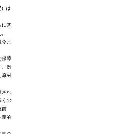
費）は
ちに関
ん。
は今ま
会保障
ず、例
た原材
。
証され
多くの
建前
主義的
に国の