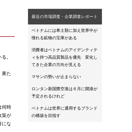
最近の市場調査・企業調査レポート
ベトナムには希土類に加え世界中が
憧れる鉱物の宝庫がある
消費者はベトナムのアイデンティテ
いる。
ィを持つ高品質製品を優先 変化し
てきた企業の方向が見える
、果た
マサンの勢いが止まらない
ロンタン新国際空港は６月に開港が
予定されるけれど
は何時
ベトナムは世界に通用するブランド
政策が
の構築を目指す
著にな