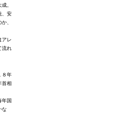
大成。
統、安
のか、
はアレ
て流れ
１８年
年首相
毎年国
かな