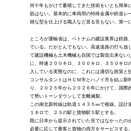
何十年もかけて蓄積してきた技術をいとも簡単
筋はない。基本的に車両用の特殊金属や鉄道レ
雑な型を仕上げる職人など居る筈もない。第一
ところが運輸省は、ベトナムの建設業界は鉄路
ている。だがとんでもない。高速道路の打ち放
て建設機械も土木機械も自国では製造出来ない
に、時速２００キロ、３００キロ、３５０キロ
入している実態なのに、これには適切な政策と
コンサルタントはＨＣＭ市とハノイ市を結ぶ新
り、２０２５年から２０２６年にかけて、国際
て勢いトーンダウンして支離滅裂。
この南北新幹線は軌道１４３５㎜で複線。設計
１キロで、２３の駅と貨物駅５駅とする。
既に日本から提示されていた筈ではなかったの
必要に応じて乗客と貨物の両方をサービスする