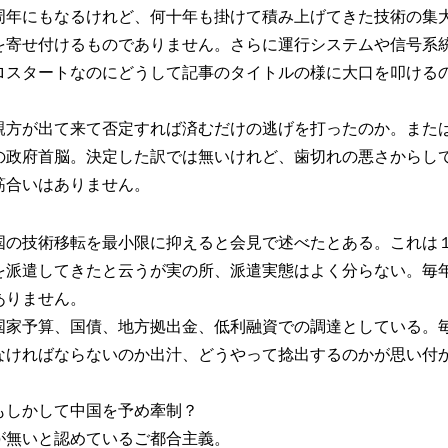
周年にもなるけれど、何十年も掛けて積み上げてきた技術の集
を寄せ付けるものでありません。さらに運行システムや信号系
ロスタートなのにどうして記事のタイトルの様に大口を叩ける
親方が出て来て否定すれば済むだけの逃げを打ったのか。また
の政府首脳。決定した訳では無いけれど、歯切れの悪さからし
筋合いはありません。
国の技術移転を最小限に抑えると会見で述べたとある。これは
を派遣してきたと云うが実の所、派遣実態はよく分らない。毎
ありません。
国家予算、国債、地方拠出金、低利融資での調達としている。
なければならないのか出汁、どうやって捻出するのかが思い付
もしかして中国を予め牽制？
が無いと認めているご都合主義。