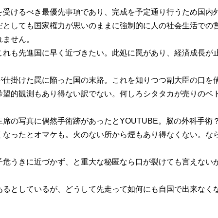
を受けるべき最優先事項であり、完成を予定通り行うため国内
だとしても国家権力が思いのままに強制的に人の社会生活での
れません。
これも先進国に早く近づきたい。此処に罠があり、経済成長が
が仕掛けた罠に陥った国の末路。これを知りつつ副大臣の口を
希望的観測もあり得ない訳でない。何しろシタタカが売りのベ
席の写真に偶然手術跡があったとYOUTUBE。脳の外科手術
くなったとオマケも。火のない所から煙もあり得なくない。な
子危うきに近づかず、と重大な秘匿なら口が裂けても言えない
あるとしているが、どうして先走って如何にも自国で出来なく