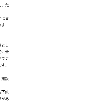
ん。た
かに合
れま
定とし
でに全
速で走
です。
、建設
地下鉄
憶があ