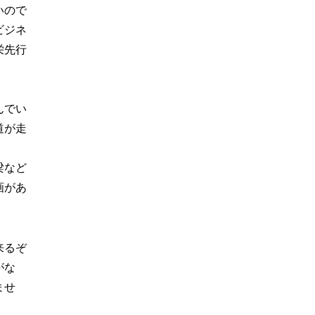
いので
ビジネ
栄先行
んでい
道が走
梁など
画があ
来るぞ
がな
ませ