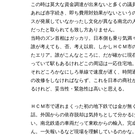
この時は莫大な資金調達が出来ないと多くの議
あれば赤字続き、即ち費用対効果がないという
スが発展していなかったし文化が異なる南北の
だったと取られても致し方ありません。
当時のズン首相はガッカリ。日本側も乗り気満
誰が考えても、否。考え以前。しかしＨＣＭ市
たエリア。誰がこんなところに、だが確かに現
っていて駅もあるけれどこの周辺は一応住宅地
それどころかなにしろ単線で速度が遅く、時間
の改修をしなければならず、これを日本の商社
るけれど、妥当性・緊急性は高いと思える。
ＨＣＭ市で遅れまくった初の地下鉄では金が無
話。外国からの依存脱却は気持ちとして分かる
い。南北鉄道の車両だって東欧からの輸入。完
ん。一矢報いるなど現場を理解しているのかな