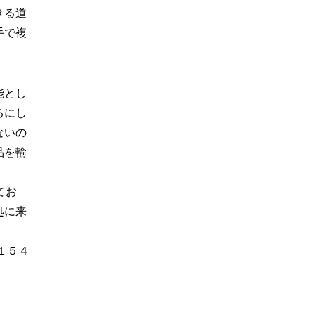
きる道
手で複
能とし
るにし
ないの
品を輸
てお
処に来
１５４