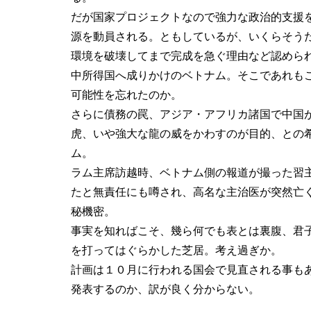
だが国家プロジェクトなので強力な政治的支援
源を動員される。ともしているが、いくらそう
環境を破壊してまで完成を急ぐ理由など認めら
中所得国へ成りかけのベトナム。そこであれも
可能性を忘れたのか。
さらに債務の罠、アジア・アフリカ諸国で中国
虎、いや強大な龍の威をかわすのが目的、との
ム。
ラム主席訪越時、ベトナム側の報道が撮った習主
たと無責任にも噂され、高名な主治医が突然亡
秘機密。
事実を知ればこそ、幾ら何でも表とは裏腹、君
を打ってはぐらかした芝居。考え過ぎか。
計画は１０月に行われる国会で見直される事も
発表するのか、訳が良く分からない。