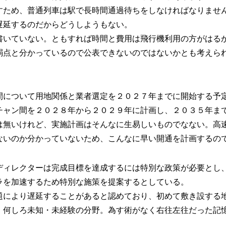
すため、普通列車は駅で長時間通過待ちをしなければなりませ
遅延するのだからどうしようもない。
書いていない。ともすれば時間と費用は飛行機利用の方がはる
弱点と分かっているので公表できないのではないかとも考えら
間について用地関係と業者選定を２０２７年までに開始する予
チャン間を２０２８年から２０２９年に計画し、２０３５年ま
は無いけれど、実施計画はそんなに生易しいものでなない。高
ないのか分かっていないため、こんなに早い開通を計画するの
ディレクターは完成目標を達成するには特別な政策が必要とし
ラを加速するため特別な施策を提案するとしている。
題により遅延することがあると認めており、初めて敷き設する
、何しろ未知・未経験の分野。為す術がなく右往左往だった記