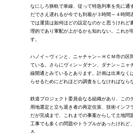
なにしろ狭軌で単線、従って特急列車を先に通
だでさえ遅れるが今でも到着が３時間～４時間
では運賃は如何ほどの設定なのかと思うけれど
理的であり軍配が上がるかも知れない。これが
す。
ハノイ～ヴィンと、ニャチャン～ＨＣＭ市の区
ている。さらにヴィン～ダナン、ダナン～ニャ
線開通とみているとあります。計画は出来なく
らせるためにどれほどの調査をしなければなら
鉄道プロジェクト委員会なる組織があり、この
用地選定と立ち退き者の再定住策、技術インフ
だが完成まで、これまでの事案からして土地問
工事でも多くの問題やトラブルがあったけれど
る。