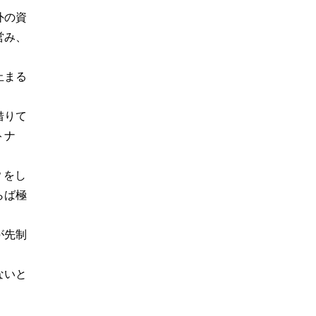
外の資
営み、
止まる
借りて
トナ
？をし
らば極
が先制
ないと