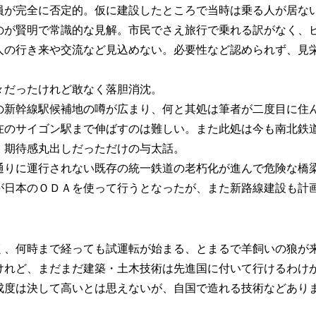
員が完全に否定的。仮に建設したところで当時は乗る人が居な
のが賢明で常識的な見解。市民でさえ旅行で乗れる訳がなく、
人の行き来や交流など見込めない。必要性など認められず、見
々だったけれど敢なく落胆消沈。
の新幹線駅候補地の噂が広まり、何と其処は筆者が二度目に住
在のサイゴン駅まで伸ばすのは難しい。また此処は今も南北鉄
。期待感丸出しだっただけの与太話。
通りに運行されない既存の統一鉄道の老朽化が進んで危険な橋
が日本のＯＤＡを使って行うとなったが、また新路線建設も計
く、何時まで経っても試運転が始まる、とまるで羊飼いの狼が
けれど、まだまだ建築・土木技術は先進国に付いて行けるわけ
成度は決して高いとは思えないが、自国で造れる技術などあり
。