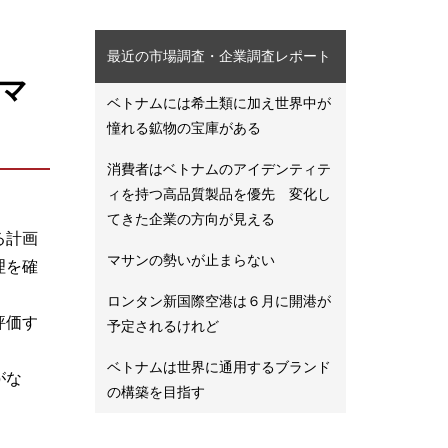
最近の市場調査・企業調査レポート
マ
ベトナムには希土類に加え世界中が
憧れる鉱物の宝庫がある
消費者はベトナムのアイデンティテ
ィを持つ高品質製品を優先 変化し
てきた企業の方向が見える
る計画
マサンの勢いが止まらない
理を確
ロンタン新国際空港は６月に開港が
評価す
予定されるけれど
ベトナムは世界に通用するブランド
がな
の構築を目指す