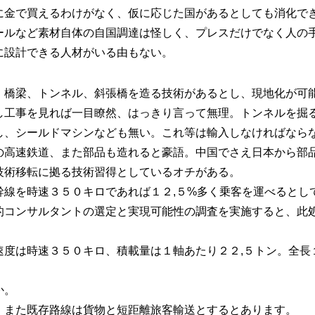
に金で買えるわけがなく、仮に応じた国があるとしても消化で
ールなど素材自体の自国調達は怪しく、プレスだけでなく人の
に設計できる人材がいる由もない。
、橋梁、トンネル、斜張橋を造る技術があるとし、現地化が可
し工事を見れば一目瞭然、はっきり言って無理。トンネルを掘
し、シールドマシンなども無い。これ等は輸入しなければなら
の高速鉄道、また部品も造れると豪語。中国でさえ日本から部
技術移転に拠る技術習得としているオチがある。
幹線を時速３５０キロであれば１２,５%多く乗客を運べるとし
的コンサルタントの選定と実現可能性の調査を実施すると、此
速度は時速３５０キロ、積載量は１軸あたり２２,５トン。全長
か。
。また既存路線は貨物と短距離旅客輸送とするとあります。