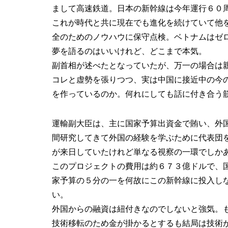
まして高速鉄道。日本の新幹線は今年運行６０
これが時代と共に現在でも進化を続けていて他
全のためのノウハウに保守点検。ベトナムはゼ
夢を語るのはいいけれど、どこまで本気。
副首相が述べたとなっていたが、万一の場合は
コレと虚勢を張りつつ、実は中国に接近中の今
を作っているのか。何れにしても話に付き合う
運輸副大臣は、主に国家予算出資金で賄い、外
間研究してきて外国の経験を学ぶために代表団
が来日していたけれど単なる視察の一環でしか
このプロジェクトの費用は約６７３億ドルで、
家予算の５分の一を何故にこの新幹線に投入し
い。
外国からの融資は紐付きなのでしないと強気。
技術移転のため金が掛かるとするも結局は技術