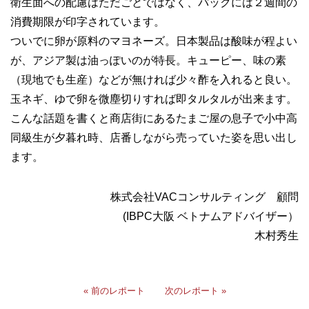
衛生面への配慮はただごとではなく、パックには２週間の
消費期限が印字されています。
ついでに卵が原料のマヨネーズ。日本製品は酸味が程よい
が、アジア製は油っぽいのが特長。キューピー、味の素
（現地でも生産）などが無ければ少々酢を入れると良い。
玉ネギ、ゆで卵を微塵切りすれば即タルタルが出来ます。
こんな話題を書くと商店街にあるたまご屋の息子で小中高
同級生が夕暮れ時、店番しながら売っていた姿を思い出し
ます。
株式会社VACコンサルティング 顧問
(IBPC大阪 ベトナムアドバイザー）
木村秀生
« 前のレポート
次のレポート »