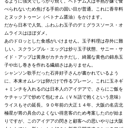
るように強火でしっかり焼く。ベトナム人は半熟が嫌で食
べられないため焦げる手前の固い目が普通。これに香辛料
とヌックトゥーン（ベトナム醤油）をかけます。
だから日本で人気、ふわふわ玉子のデミグラスソース・オ
ムライスはほぼダメ。
あのドロッとした食感がいけません。玉子料理は存外に難
しい。スクランブル・エッグは炒り玉子状態、サニー・サ
イド・アップは黄身がカチカチだし、綺麗な黄色の錦糸玉
子や出し巻きを作れる繊細さはありません。
シャンソン歌手だった石井好子さんが書かれているよう
に、本来オムレツは卵だけで作るプレーン。これに玉ネギ
＋ミンチを入れるのは日本人のアイデアで、さらにご飯を
ケチャップで炒めて包むオム（ＶＮ語で抱くという意味）
ライスもその延長。９０年前の大正１４年、大阪の名店北
極星が胃の具合のよくない得意客のため考案したのが始ま
りですが、このアイデアの閃きと顧客への思いやりは大阪