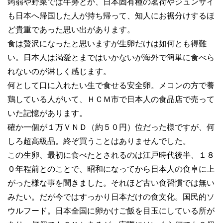
蒟蒻や野菜では牛蒡とか、日本固有種の茗荷やジュンサイ
も日本へ帰国した人が持ち帰って、知人にお裾分けするほ
ど貴重であった思い出があります。
食は贅沢になったと思いますが生卵だけは如何とも得難
い。日本人は渇愛とまではいかないが海外で簡単に食べら
れないのが淋しく感じます。
何として口に入れたい生で食せる安全卵。メコンの方で養
鶏している人がいて、ＨＣＭ市で日本人の食品店で売って
いた記憶があります。
確か一個が１万ＶＮＤ（約５０円）位だった様ですが、何
しろ超高級品。終ぞ買うことはありませんでした。
この生卵、最初に食べたとされるのは江戸時代後半、１８
０年程前とのことで、昭和になってから日本人の食卓に上
がった様な事を聞きました。それほど古い食習慣では無い
みたい。だが今ではすっかり日本だけの食文化。国民的ソ
ウルフード。日本全国に卵かけご飯を目玉にしている所が