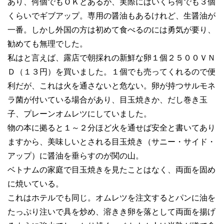
あり、何個でもＯＫとあるが、実際にはいくら何でも３個
くらいでギブアップ。専用の醤油もあるけれど、生醤油が
一番。しかし外国の方は初めて食べるのには勇気が要り、
勧めても無理でした。
私はと言えば、露店で朝採れの新鮮な卵１個２５００ＶＮ
Ｄ（１３円）を買いました。１個でも売ってくれるので便
利だが、これは火を通さないと危ない。卵が持つサルモネ
ラ菌が付いている場合があり、目玉焼きか、だし巻き玉
子、プレーンオムレツにしていました。
物の本に拠ると１～２分ほど火を通せば安全と書いてあり
ますから、美味しいとされる目玉焼き（サニー・サイド・
アップ）に醤油を垂らすのが関の山。
ベトナムの家庭で目玉焼きを見たことはなく、両面を固め
に焼いている。
これはホテルでも同じ。オムレツを注文するとパンに油を
たっぷり注いで具を炒め、溶きき卵を落として両面を揚げ