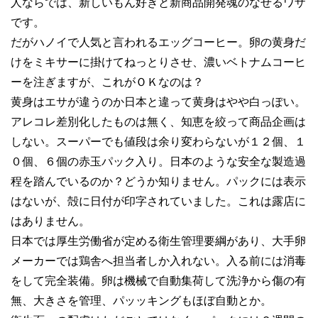
人ならでは、新しいもん好きと新商品開発魂のなせるワザ
です。
だがハノイで人気と言われるエッグコーヒー。卵の黄身だ
けをミキサーに掛けてねっとりさせ、濃いベトナムコーヒ
ーを注ぎますが、これがＯＫなのは？
黄身はエサが違うのか日本と違って黄身はやや白っぽい。
アレコレ差別化したものは無く、知恵を絞って商品企画は
しない。スーパーでも値段は余り変わらないが１２個、１
０個、６個の赤玉パック入り。日本のような安全な製造過
程を踏んでいるのか？どうか知りません。パックには表示
はないが、殻に日付が印字されていました。これは露店に
はありません。
日本では厚生労働省が定める衛生管理要綱があり、大手卵
メーカーでは鶏舎へ担当者しか入れない。入る前には消毒
をして完全装備。卵は機械で自動集荷して洗浄から傷の有
無、大きさを管理、パッッキングもほぼ自動とか。