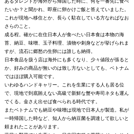
あるタレントが海外から帰国した時に、何を一番先に食べ
たいか？と聞かれ、即座に卵かけご飯と答えていました。
これが現地へ移住とか、長らく駐在している方なればなお
さらのこと。
成る程。確かに在住日本人が食べたい日本食は本物の海
苔、納豆、味噌、玉子料理、漬物や刺身などが挙げられま
すが、流石に郷愁の生卵には誰しも納得。
日本食品を扱う店は海外にも多くなり、少々値段が張ると
か、好みの商品が無いのは致し方ないとしても、ベトナム
ではほぼ購入可能です。
いわゆるハンドキャリー。これを生業にする人も居る位
で、現地で到底賄えない高級で新鮮な蟹や寿司ネタも運ん
でくる。金さえ出せば食べられる時代です。
またベトナムでも納豆や味噌は現地で日本人が製造。私が
一時帰国した時など、知人から納豆菌を調達して欲しいと
頼まれたことがあります。