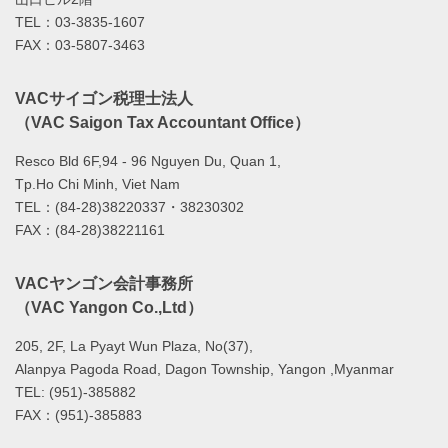
TEL：03-3835-1607
FAX：03-5807-3463
VACサイゴン税理士法人
（VAC Saigon Tax Accountant Office）
Resco Bld 6F,94 - 96 Nguyen Du, Quan 1,
Tp.Ho Chi Minh, Viet Nam
TEL：(84-28)38220337・38230302
FAX：(84-28)38221161
VACヤンゴン会計事務所
（VAC Yangon Co.,Ltd）
205, 2F, La Pyayt Wun Plaza, No(37),
Alanpya Pagoda Road, Dagon Township, Yangon ,Myanmar
TEL: (951)-385882
FAX：(951)-385883