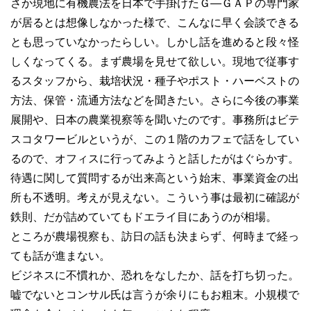
さか現地に有機農法を日本で手掛けたＧ―ＧＡＰの専門家
が居るとは想像しなかった様で、こんなに早く会談できる
とも思っていなかったらしい。しかし話を進めると段々怪
しくなってくる。まず農場を見せて欲しい。現地で従事す
るスタッフから、栽培状況・種子やポスト・ハーベストの
方法、保管・流通方法などを聞きたい。さらに今後の事業
展開や、日本の農業視察等を聞いたのです。事務所はビテ
スコタワービルというが、この１階のカフェで話をしてい
るので、オフィスに行ってみようと話したがはぐらかす。
待遇に関して質問するが出来高という始末、事業資金の出
所も不透明。考えが見えない。こういう事は最初に確認が
鉄則、だが詰めていてもドエライ目にあうのが相場。
ところが農場視察も、訪日の話も決まらず、何時まで経っ
ても話が進まない。
ビジネスに不慣れか、恐れをなしたか、話を打ち切った。
嘘でないとコンサル氏は言うが余りにもお粗末。小規模で