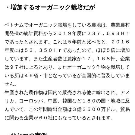
・増加するオーガニック栽培だが
ベトナムでオーガニック栽培をしている農地は、農業農村
開発省の統計資料から２０１９年度に２３７，６９３Ｈｒ
であったとされます。これは５年前と比べると、２０１６
年度には５３，３５０Ｈｒであったので、ほぼ５倍に増加
しています。また生産者数は農家が１７，１６８軒、企業
は９７社に上るとあり、またオーガニック作物を栽培して
いる所は４６省・市となっているが全国的に普及していま
せん。
生産された農作物は国内で販売される他に輸出され、アメ
リカ、ヨーロッパ、中国、韓国など１８０の国・地域に及
んでいて、この年間輸出金額は３億３５００万ドル、貿易
に関わる企業が６０社にもなっているとされます。