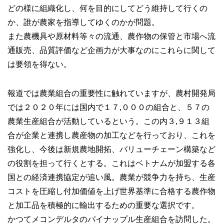
どの様に組織化し、何を目的にしてどう維持して行くの
か、誰が農家を指導してゆくのかが問題。
また農機具や原材料等々の流通、農作物の保管と市場へ流
通販売、品質評価など企画力が大事なのにこれらに関して
は要領を得ない。
報道では農業組合の重要性に触れていますが、農村開発局
では２０２０年には国内で１７,０００の組合と、５７の
農業生産組合が活動しているという。この内３,９１３組
合が企業と連携し農産物の加工などを行っており、これを
強化し、今後は新規農地開拓、バリューチェーン構築など
の役割を担って行くとする。これはベトナムが加盟する各
国との経済連携協定が追い風。農業が競争力を持ち、生産
コストを圧縮し付加価値を上げ世界基準に合格する農作物
と加工品を積極的に輸出するための重要な選択です。
かつてメコンデルタのパイナップル生産組合を訪問した。