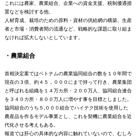
これには農家、農業組合、企業への資金支援、税制優遇措
置などを検討する他、
人材育成、栽培のための原料・資材の供給網の構築、生産
者と市場・消費者間の流通など、戦略的な課題に取り組ま
なければ拡大しないとしています。
・農業組合
首相決定案ではベトナムの農業協同組合の数を１０年間で
現在の３倍、約４５，０００にまで持って行き、農業集団
と呼ばれる組織を１４万カ所・２００万人、協同組合連合
を３４０カ所・８００万人に増やす事を目標としました。
協同組合のうち５,０００組合でハイテク技術を使用した
農産品を作るモデル事業とし、これを契機に農業組合を近
代化させる考えもある。
報道では肝心の具体的な内容に触れていないので、むしろ