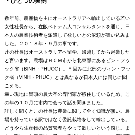
・ひとつの実例
数年前、農産物を主にオーストラリアへ輸出している若い
女性社長から、在阪ベトナム人コンサルタントを通じ、日
本人の農業技術者を派遣して欲しいとの依頼が舞い込みま
した。２０１８年・９月の事です。
此の社長はオーストラリアへ留学、帰越してから起業した
と言います。農場はＨＣＭ市から北東部にあるビン・フゥ
ック省（BINH・PHUOC）。＊因みに北部のヴィン・フッ
ク省（VINH・PHUC）とは異なるが日本人には同じに聞
こえる。
幸い現地に冒頭の農大卒の専門家が移住しているため、こ
の年の１０月に市内で会って話を聞きました。
詳しく聞くとこの社長は農業に関して全く知識が無い。農
場を持っている訳ではなく委託栽培をして輸出している。
どうやら生産物の品質管理をやって欲しいという感じ。ま