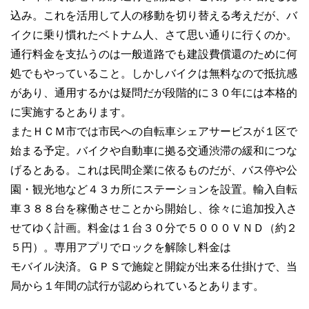
込み。これを活用して人の移動を切り替える考えだが、バ
イクに乗り慣れたベトナム人、さて思い通りに行くのか。
通行料金を支払うのは一般道路でも建設費償還のために何
処でもやっていること。しかしバイクは無料なので抵抗感
があり、通用するかは疑問だが段階的に３０年には本格的
に実施するとあります。
またＨＣＭ市では市民への自転車シェアサービスが１区で
始まる予定。バイクや自動車に拠る交通渋滞の緩和につな
げるとある。これは民間企業に依るものだが、バス停や公
園・観光地など４３カ所にステーションを設置。輸入自転
車３８８台を稼働させことから開始し、徐々に追加投入さ
せてゆく計画。料金は１台３０分で５０００ＶＮＤ（約２
５円）。専用アプリでロックを解除し料金は
モバイル決済。ＧＰＳで施錠と開錠が出来る仕掛けで、当
局から１年間の試行が認められているとあります。