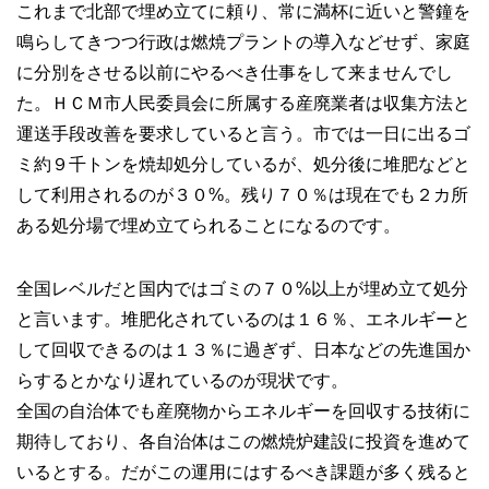
これまで北部で埋め立てに頼り、常に満杯に近いと警鐘を
鳴らしてきつつ行政は燃焼プラントの導入などせず、家庭
に分別をさせる以前にやるべき仕事をして来ませんでし
た。ＨＣＭ市人民委員会に所属する産廃業者は収集方法と
運送手段改善を要求していると言う。市では一日に出るゴ
ミ約９千トンを焼却処分しているが、処分後に堆肥などと
して利用されるのが３０%。残り７０％は現在でも２カ所
ある処分場で埋め立てられることになるのです。
全国レベルだと国内ではゴミの７０%以上が埋め立て処分
と言います。堆肥化されているのは１６％、エネルギーと
して回収できるのは１３％に過ぎず、日本などの先進国か
らするとかなり遅れているのが現状です。
全国の自治体でも産廃物からエネルギーを回収する技術に
期待しており、各自治体はこの燃焼炉建設に投資を進めて
いるとする。だがこの運用にはするべき課題が多く残ると