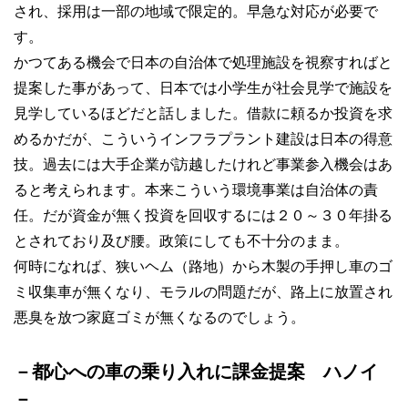
され、採用は一部の地域で限定的。早急な対応が必要で
す。
かつてある機会で日本の自治体で処理施設を視察すればと
提案した事があって、日本では小学生が社会見学で施設を
見学しているほどだと話しました。借款に頼るか投資を求
めるかだが、こういうインフラプラント建設は日本の得意
技。過去には大手企業が訪越したけれど事業参入機会はあ
ると考えられます。本来こういう環境事業は自治体の責
任。だが資金が無く投資を回収するには２０～３０年掛る
とされており及び腰。政策にしても不十分のまま。
何時になれば、狭いヘム（路地）から木製の手押し車のゴ
ミ収集車が無くなり、モラルの問題だが、路上に放置され
悪臭を放つ家庭ゴミが無くなるのでしょう。
－都心への車の乗り入れに課金提案 ハノイ
－