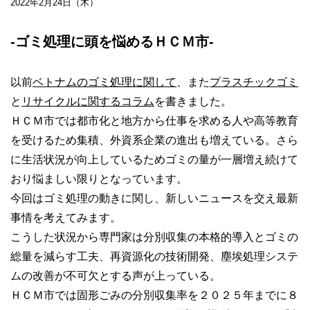
2022年2月24日（木）
‐ゴミ処理に頭を悩めるＨＣＭ市‐
以前
ベトナムのゴミ処理に関して
、また
プラスチックゴミ
と
リサイクルに関するコラム
を書きました。
ＨＣＭ市では都市化と地方から仕事を求める人や高等教育
を受けるため集積、外資系企業の進出も増えている。さら
に生活状況が向上しているためゴミの量が一層増え続けて
おり悩ましい限りとなっています。
今回はゴミ処理の動きに関し、新しいニュースを交え最新
事情を考えてみます。
こうした状況から専門家は分別収集の本格的導入とゴミの
総量を減らす工夫、再資源化の技術開発、塵埃処理システ
ムの改善が不可欠とする声が上っている。
ＨＣＭ市では固形ごみの分別収集率を２０２５年までに８