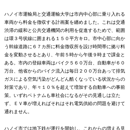
ハノイ市運輸局と交通運輸大学は市内中心部に乗り入れる
車両から料金を徴収する計画案を纏めました。これは交通
渋滞の緩和と公共交通機関の利用を促進するためで、範囲
は環３号状線に囲まれる１５０平方キロ。市中心部に向か
う幹線道路に６７カ所に料金徴収所を設け時間帯に拠り料
金を変動させるとあり、午前５時から午後９時まで課金と
ある。市内の登録車両はバイク５６０万台、自動車が６０
万台、他省からのバイク流入は毎日２００万台あって排気
ガスによる空気汚染がどんどん酷くなっている状況からの
対策であり、年々１０％を超えて増加する自動車への事前
策。いずれベトナムも車社会になるがその見通しは立た
ず、ＥＶ車が増えればそれはそれ電気供給の問題を避けて
通れません。
ハノイ市では地下鉄が運行を開始し、これからの増える見