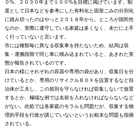
０%、２０３０年まで１００%を目標に掲げています。制
度として日本などを参考にした有料化と固形ごみの分別化
に踏み切ったのはやっと２０１８年から。ところが国民性
なのか、実際に遵守している家庭は多くなく、未だに上手
く行っていないと言います。
市には種類毎に異なる収集車を持たないため、結局は収
集・運搬段階で同じ車に積み込まれていると、あきれた実
態が報告されているのです。
日本の様にそれぞれの容器や専用の袋があり、収集日を分
けているとか、専用のリサイクルＢＯＸを設置するなど自
治体が工夫し、この規則を守らなければ収集しないで放置
するとか、極端な例では名前を入れなければならないなど
がない。此処では各家庭のモラルも問題だが、収集する物
理的手段を行政が講じていないというお粗末な問題も指摘
されている。