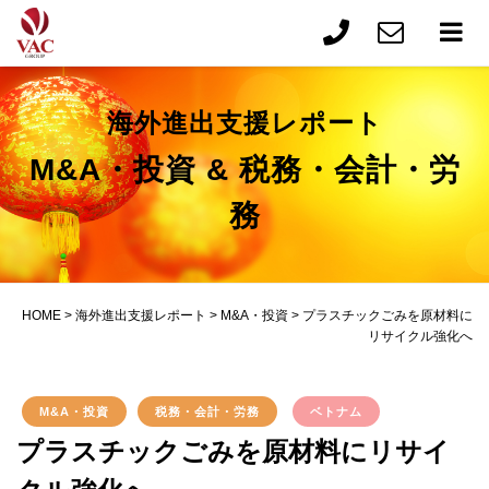
海外進出支援レポート
M&A・投資 & 税務・会計・労
務
HOME
>
海外進出支援レポート
>
M&A・投資
>
プラスチックごみを原材料に
リサイクル強化へ
M&A・投資
税務・会計・労務
ベトナム
プラスチックごみを原材料にリサイ