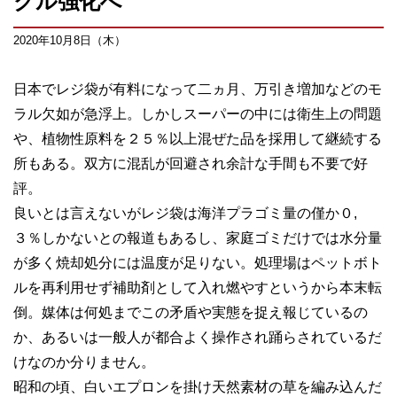
クル強化へ
2020年10月8日（木）
日本でレジ袋が有料になって二ヵ月、万引き増加などのモ
ラル欠如が急浮上。しかしスーパーの中には衛生上の問題
や、植物性原料を２５％以上混ぜた品を採用して継続する
所もある。双方に混乱が回避され余計な手間も不要で好
評。
良いとは言えないがレジ袋は海洋プラゴミ量の僅か０,
３％しかないとの報道もあるし、家庭ゴミだけでは水分量
が多く焼却処分には温度が足りない。処理場はペットボト
ルを再利用せず補助剤として入れ燃やすというから本末転
倒。媒体は何処までこの矛盾や実態を捉え報じているの
か、あるいは一般人が都合よく操作され踊らされているだ
けなのか分りません。
昭和の頃、白いエプロンを掛け天然素材の草を編み込んだ