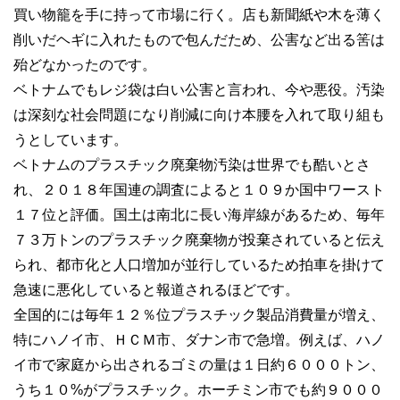
買い物籠を手に持って市場に行く。店も新聞紙や木を薄く
削いだヘギに入れたもので包んだため、公害など出る筈は
殆どなかったのです。
ベトナムでもレジ袋は白い公害と言われ、今や悪役。汚染
は深刻な社会問題になり削減に向け本腰を入れて取り組も
うとしています。
ベトナムのプラスチック廃棄物汚染は世界でも酷いとさ
れ、２０１８年国連の調査によると１０９か国中ワースト
１７位と評価。国土は南北に長い海岸線があるため、毎年
７３万トンのプラスチック廃棄物が投棄されていると伝え
られ、都市化と人口増加が並行しているため拍車を掛けて
急速に悪化していると報道されるほどです。
全国的には毎年１２％位プラスチック製品消費量が増え、
特にハノイ市、ＨＣＭ市、ダナン市で急増。例えば、ハノ
イ市で家庭から出されるゴミの量は１日約６０００トン、
うち１０%がプラスチック。ホーチミン市でも約９０００