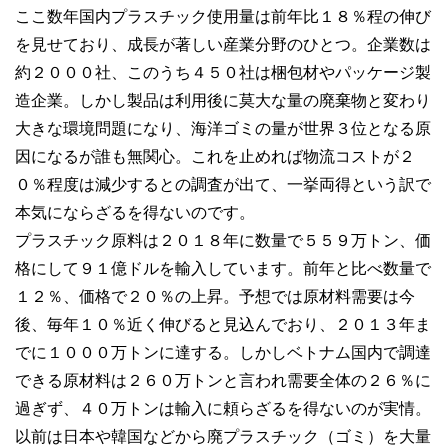
ここ数年国内プラスチック使用量は前年比１８％程の伸び
を見せており、成長が著しい産業分野のひとつ。企業数は
約２０００社、このうち４５０社は梱包材やパッケージ製
造企業。しかし製品は利用後に莫大な量の廃棄物と変わり
大きな環境問題になり、海洋ゴミの量が世界３位となる原
因になるが誰も無関心。これを止めれば物流コストが２
０％程度は減少するとの調査が出て、一挙両得という訳で
本気にならざるを得ないのです。
プラスチック原料は２０１８年に数量で５５９万トン、価
格にして９１億ドルを輸入しています。前年と比べ数量で
１２％、価格で２０％の上昇。予想では原材料需要は今
後、毎年１０％近く伸びると見込んでおり、２０１３年ま
でに１０００万トンに達する。しかしベトナム国内で調達
できる原材料は２６０万トンと言われ需要全体の２６％に
過ぎず、４０万トンは輸入に頼らざるを得ないのが実情。
以前は日本や韓国などから廃プラスチック（ゴミ）を大量