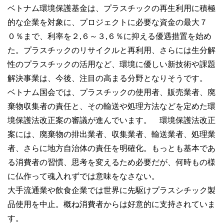
ベトナム環境保護基金は、プラスチックの再生利用に積極
的な企業を対象に、プロジェクトに必要な資金の最大７
０％まで、利率を２,６～３,６％に抑える優遇措置を始め
た。プラスチックのリサイクルと再利用、さらには生分解
性のプラスチックの活用など、環境に優しい新技術や課題
解決事業は、今後、注目の高まる分野となりそうです。
ベトナム国会では、プラスチックの使用者、販売業者、廃
棄物収集者の責任と、その輸送や処理方法などを定めた環
境保護法改正案の審議が進んでいます。 環境保護法改正
案には、廃棄物の排出業者、収集業者、輸送業者、処理業
者、さらに地方自治体の責任を明確化。もっとも基本であ
る消費者の習慣、思考を変えるため必要だが、何時もの様
に仏作って魂入れずでは意味をなさない。
大手流通業や飲食企業では世界に先駆けプラスシチック製
品使用を中止。概ね消費者からは好意的に支持されていま
す。