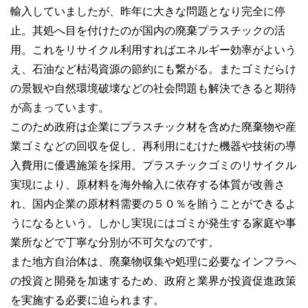
輸入していましたが、昨年に大きな問題となり完全に停
止。其処へ目を付けたのが国内の廃棄プラスチックの活
用。これをリサイクル利用すればエネルギー効率がよいう
え、石油など枯渇資源の節約にも繋がる。またゴミだらけ
の景観や自然環境破壊などの社会問題も解決できると期待
が高まっています。
このため政府は企業にプラスチック材を含めた廃棄物や産
業ゴミなどの回収を促し、再利用にむけた機器や技術の導
入費用に優遇施策を採用。プラスチックゴミのリサイクル
実現により、原材料を海外輸入に依存する体質が改善さ
れ、国内企業の原材料需要の５０％を賄うことができるよ
うになるという。しかし実現にはゴミが発生する家庭や事
業所などで丁寧な分別が不可欠なのです。
また地方自治体は、廃棄物収集や処理に必要なインフラへ
の投資と開発を加速するため、政府と業界が投資促進政策
を実施する必要に迫られます。