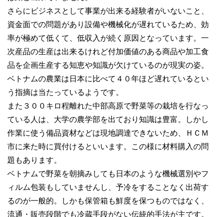
さらにビジネスとして事業が出来る経験者がいないこと、
資金面での問題があり設備や機械化が遅れているため、効
率が極めて低くて、低収入が続く原因となっています。一
次産品の生産は出来るけれど付加価値のある商品や加工食
品を企画生産する知恵や知識が欠けているのが現実の姿。
ベトナムの農業は日本に比べて４０年ほど遅れているとい
う指摘は当たっているようです。
また３００キロ程離れた中部高原で野菜等の栽培を行なっ
ている人は、大学の農学部を出ており知識は豊富。しかし
作業に使う備品資材などは現地調達できないため、ＨＣＭ
市に来た時に買付けるといいます。この様に材料購入の問
題もあります。
ベトナムで野菜を朝摘みしても日本のような機械選別やフ
ィルム包装もしていませんし、予冷をすることなく出荷す
るのが一般的。しかも保管箱も鮮度を保つものではなく、
流通・販売段階でも冷蔵手段がない伝統的手法が主です。