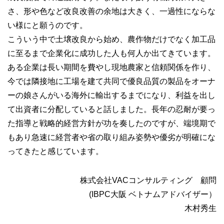
さ、形や色など改良改善の余地は大きく、一過性にならな
い様にと願うのです。
こういう中で土壌改良から始め、農作物だけでなく加工品
に至るまで企業化に成功した人も何人か出てきています。
ある企業は長い期間を費やし現地農家と信頼関係を作り、
今では隣接地に工場を建て共同で優良品質の製品をオーナ
ーの娘さんがいる海外に輸出するまでになり、利益を出し
て出資者に分配していると話しました。長年の忍耐が要っ
た指導と戦略的経営方針が功を奏したのですが、端境期で
もあり急速に経営者や省の取り組み姿勢や優劣が明確にな
ってきたと感じています。
株式会社VACコンサルティング 顧問
(IBPC大阪 ベトナムアドバイザー）
木村秀生