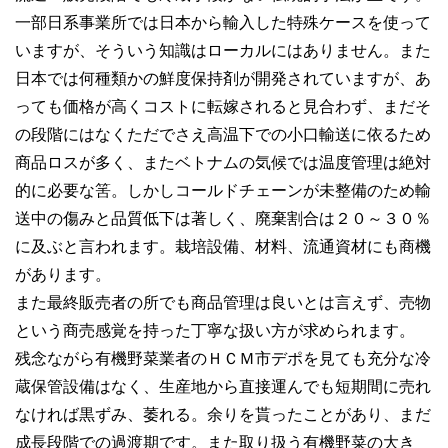
一部日系事業所では日本から輸入した特殊ケースを使って
いますが、そういう知識はローカルにはありません。また
日本では何種類かの鮮度保持剤が開発されていますが、あ
っても価格が高くコストに転嫁されると見合わず、まだそ
の段階にはなくただでさえ高温下での小口輸送に依るため
商品ロスが多く、またベトナムの気候では温度管理は絶対
的に必要な筈。しかしコールドチェーンが未整備のため輸
送中の傷みと品質低下は著しく、廃棄割合は２０～３０％
に及ぶと言われます。栽培設備、材料、流通資材にも商機
があります。
また最終販売者の所でも商品管理は良いとは言えず、売物
という商売感覚を持った丁寧な扱い方が求められます。
残念ながら有機野菜業者のＨＣＭ市デポを見ても充分な冷
蔵保管設備はなく、生産地から直接運んでも短期間に売れ
なければ黒ずみ、萎れる。余りを貰ったことがあり、まだ
成長段階での過渡期です。また取り扱う有機野菜の大き