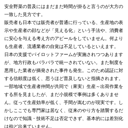
安全野菜の普及にはまだまだ時間が掛ると言うのが大方の
一致した見方です。
販売者も日本では販売者が普通に行っている、生産地の表
示や生産者の顔などが「見える化」という手法や、消費者
に安心を与える考え方のアピールをしていません。何より
も生産者、流通業者の自覚は不足しているといえます。
日本の支援でパイロットファームが実施されつつあります
が、地方行政もバラバラで統一されていない。また制度を
悪用した業者が摘発された事件も発生。このため認証に対
する信頼度は低く、思うほど普及しないと指摘されます。
一部地域で生産者仲間が共同で（果実）生産～出荷作業を
する所を見ましたが、まだ小規模で事例は多くありませ
ん。従って生産効率が低く、手間が嵩むのが現実です。し
かしここでも専門家は居なく、従来のやり方を踏襲するだ
けなので知識・技術不足は否定できず、基本的には差別化
は殆ど出来ていません。