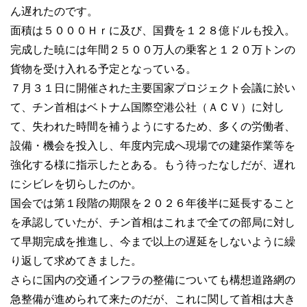
ん遅れたのです。
面積は５０００Ｈｒに及び、国費を１２８億ドルも投入。
完成した暁には年間２５００万人の乗客と１２０万トンの
貨物を受け入れる予定となっている。
７月３１日に開催された主要国家プロジェクト会議に於い
て、チン首相はベトナム国際空港公社（ＡＣＶ）に対し
て、失われた時間を補うようにするため、多くの労働者、
設備・機会を投入し、年度内完成へ現場での建築作業等を
強化する様に指示したとある。もう待ったなしだが、遅れ
にシビレを切らしたのか。
国会では第１段階の期限を２０２６年後半に延長すること
を承認していたが、チン首相はこれまで全ての部局に対し
て早期完成を推進し、今まで以上の遅延をしないように繰
り返して求めてきました。
さらに国内の交通インフラの整備についても構想道路網の
急整備が進められて来たのだが、これに関して首相は大き