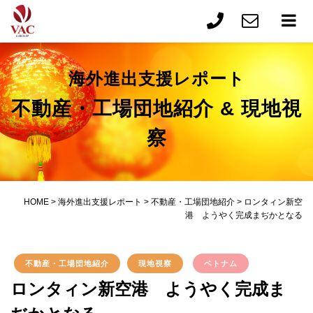
海外進出支援レポート
不動産・工場団地紹介 & 現地視
察
HOME
>
海外進出支援レポート
>
不動産・工場団地紹介
>
ロンタィン新空
港 ようやく完成まぢかとなる
不動産・工場団地紹介
現地視察
ベトナム
ロンタィン新空港 ようやく完成ま