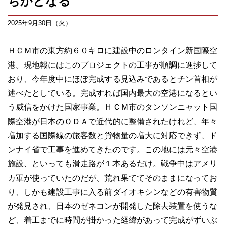
ぢかとなる
2025年9月30日（火）
ＨＣＭ市の東方約６０キロに建設中のロンタイン新国際空
港。現地報にはこのプロジェクトの工事が順調に進捗して
おり、今年度中にほぼ完成する見込みであるとチン首相が
述べたとしている。完成すれば国内最大の空港になるとい
う威信をかけた国家事業。ＨＣＭ市のタンソンニャット国
際空港が日本のＯＤＡで近代的に整備されたけれど、年々
増加する国際線の旅客数と貨物量の増大に対応できず、ド
ンナイ省で工事を進めてきたのです。この地には元々空港
施設、といっても滑走路が１本あるだけ。戦争中はアメリ
カ軍が使っていたのだが、荒れ果ててそのままになってお
り、しかも建設工事に入る前ダイオキシンなどの有害物質
が発見され、日本のゼネコンが開発した除去装置を使うな
ど、着工までに時間が掛かった経緯があって完成がずいぶ