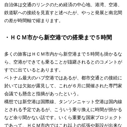
自治体は交通のリンクのため経済の中心地、港湾、空港、
鉄道駅への接続を見直すと述べたが、やっと発展と南北間
の差が時間軸で縮まります。
・ＨＣＭ市から新空港での搭乗まで５時間
多くの旅客はＨＣＭ市内から新空港まで５時間も掛かるな
ら、空港ができても乗ることが躊躇されるとのコメントが
すでに出ているとあります。
ベトナム最大のハブ空港ではあるが、都市交通との接続に
於いては欠如が露見して、これが６月に開催された専門家
会議でも懸念と指摘があったという。
構想では新空港は国際線、タンソンニャット空港は国内線
とされる予定であるが、こういう乗り換えに時間が掛かる
など余り聞かない話です。いくら重要な国家プロジェクト
であって、ＨＣＭ市内ではこれ以上の拡張や新設が出来な