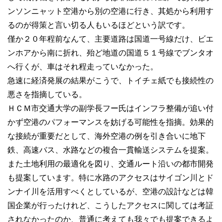
ンソンニャット空港から別の空港に行き、其処から利用す
るのが得策と言い切る人もいるほどという訳です。
僅か２０年程前なんて、主要道路は国道一号線だけ、ビエ
ンホアから南に折れ、殆ど地道の国道５１号線でブンタオ
へ行くが、車はそれ程走っていなかった。
急速に経済発展の結果がこうで、トイチェ紙でも接続性の
悪さを指摘している。
ＨＣＭ市交通大学の副学長フー氏はインフラ整備が追い付
かず空港のパフォーマンスを妨げる可能性を指摘。効果的
な接続が重要だとして、海外空港の例を引き合いに地下
鉄、高速バス、水路などの複合一貫輸送システムを提案。
また土地利用の最適化を図り、交通ルート沿いの都市開発
も提案しています。特に水路のアクセスはサイゴン川とド
ンナイ川を活用すべくとしているが、空港の設計などは韓
国企業が行ったけれど、こうしたアクセスに関しては考証
されなかったのか、普通に考えても我々でも提案できるよ