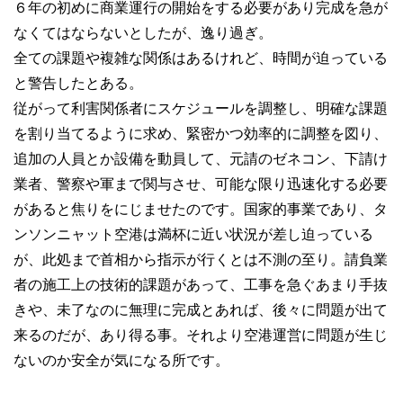
６年の初めに商業運行の開始をする必要があり完成を急が
なくてはならないとしたが、逸り過ぎ。
全ての課題や複雑な関係はあるけれど、時間が迫っている
と警告したとある。
従がって利害関係者にスケジュールを調整し、明確な課題
を割り当てるように求め、緊密かつ効率的に調整を図り、
追加の人員とか設備を動員して、元請のゼネコン、下請け
業者、警察や軍まで関与させ、可能な限り迅速化する必要
があると焦りをにじませたのです。国家的事業であり、タ
ンソンニャット空港は満杯に近い状況が差し迫っている
が、此処まで首相から指示が行くとは不測の至り。請負業
者の施工上の技術的課題があって、工事を急ぐあまり手抜
きや、未了なのに無理に完成とあれば、後々に問題が出て
来るのだが、あり得る事。それより空港運営に問題が生じ
ないのか安全が気になる所です。