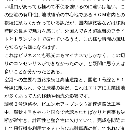
い理由があっても極めて不便を強いるのに違いは無い。こ
の空港の有用性は地域経済の中心地であるＨＣＭ市内との
接続に須らくかかっている訳だが、国内線旅客などは移動
時間の長さで魅力を感じず、外国人でさえ超距離のフライ
トとトランジットで疲れているうえ、この様な時間の無駄
を知るなら嫌になるはず。
これはビジネスでも観光にもマイナスでしかなく、この辺
りのコンセンサスができなかったのか、と疑問に思う人は
多いことが分かったとある。
空港への主要な道路接続は高速道路と、国道１号線と５１
号線に限られ、今は渋滞の状況。これはエリアに工業団地
が多くあって人の移動や物流の影響です。
環状３号道路や、ビエンホア～ブンタウ高速道路は工事
中、環状４号もやっと国会で承認されたばかりと何事も決
断が遅すぎ、計画性と整合性に欠けていて、完成を間近に
して飛行機を利用する人からは非難轟轟の嵐。であればタ