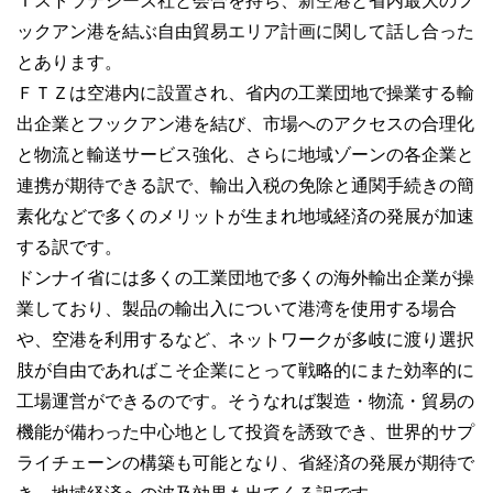
Ｔストラテジーズ社と会合を持ち、新空港と省内最大のフ
ックアン港を結ぶ自由貿易エリア計画に関して話し合った
とあります。
ＦＴＺは空港内に設置され、省内の工業団地で操業する輸
出企業とフックアン港を結び、市場へのアクセスの合理化
と物流と輸送サービス強化、さらに地域ゾーンの各企業と
連携が期待できる訳で、輸出入税の免除と通関手続きの簡
素化などで多くのメリットが生まれ地域経済の発展が加速
する訳です。
ドンナイ省には多くの工業団地で多くの海外輸出企業が操
業しており、製品の輸出入について港湾を使用する場合
や、空港を利用するなど、ネットワークが多岐に渡り選択
肢が自由であればこそ企業にとって戦略的にまた効率的に
工場運営ができるのです。そうなれば製造・物流・貿易の
機能が備わった中心地として投資を誘致でき、世界的サプ
ライチェーンの構築も可能となり、省経済の発展が期待で