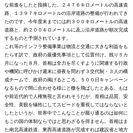
な前進をしたと指摘した。２４７６キロメートルの高速道
路、１３９７キロメートルの沿岸道路の整備が行われてき
たのです。今年度末までには約３００キロメートルの高速
道路と、約２００キロメートルに及ぶ沿岸道路が順次完成
するものと予測されています。
これ等のインフラ整備事業は物流と交通に大きな利益をも
たらす訳で、政府の最優先事項として位置付け。残り５カ
月になった８月、首相は全力を尽くすように関連する行政
や機関に呼びかけ週末に昼夜を問わず３交代制・３人の構
成チームで、政府の掲げるところ、５００日キャンペーン
なるもので間に合わせる様にと檄を飛ばしたとある。もは
や前近代的で人権無視と言われそうだが、首相は品質、安
全性、美観を犠牲にしてスピードを重視してはならないと
したというが、世界中でこんなことが罷り通るのは如何に
もこの国の体制ならではと思わざるを得ません。首相はま
た南北高速鉄道、東西高速道路が完成すれば建設省と地方