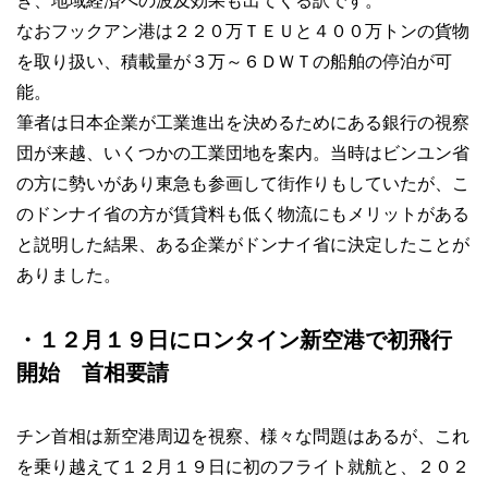
き、地域経済への波及効果も出てくる訳です。
なおフックアン港は２２０万ＴＥＵと４００万トンの貨物
を取り扱い、積載量が３万～６ＤＷＴの船舶の停泊が可
能。
筆者は日本企業が工業進出を決めるためにある銀行の視察
団が来越、いくつかの工業団地を案内。当時はビンユン省
の方に勢いがあり東急も参画して街作りもしていたが、こ
のドンナイ省の方が賃貸料も低く物流にもメリットがある
と説明した結果、ある企業がドンナイ省に決定したことが
ありました。
・１２月１９日にロンタイン新空港で初飛行
開始 首相要請
チン首相は新空港周辺を視察、様々な問題はあるが、これ
を乗り越えて１２月１９日に初のフライト就航と、２０２