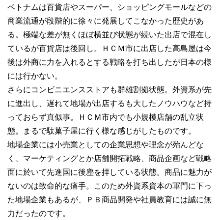
ベトナムは百貨店やスーパー、ショッピングモールなどの
商業流通が段階的に徐々に発展してこなかった歴史があ
る。極端な差が無くほぼ横並び状態が続いた出店で混在し
ているが百貨店は後回し。ＨＣＭ市に出店した高島屋は今
後は外商に力を入れるとする戦略を打ち出したが日本の様
には行かない。
さらにコンビニエンスストアも群雄割拠状態。外資系が先
に進出し、遅れて地場が出店するも大したノウハウなど持
っておらず真似事。ＨＣＭ市内でも小規模店舗の乱立状
態。まるで駄菓子屋に行く様な感じがしたものです。
地場企業には小売業としての企業思想や理念が殆んどな
く、マーケティングとか店舗開拓戦略、商品企画など戦略
面に於いて先進国に後塵を拝している状態。商品に魅力が
ないのは致命的な痛手。このため外資系資本の軍門に下っ
た地場企業もあるが、ＰＢ商品開発や社員教育には誠に無
力だったのです。