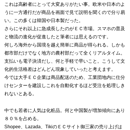
これは高齢者にとって大変ありがたい事。欧米や日本のよ
うに一方通行だが商品を画面で見て説明を聞くので分り易
い。この多くは韓国や日本製だった。
さらにそれ以上に急成長したのがＥＣ市場。スマホの普及
と物流の進化が促進したと筆者には思えるのです。
何しろ海外から国境を越え簡単に商品が得られる。しかも
都市部だけでなく地方の農村部だって全くリアルタイム。
支払いも電子決済だし、何と手軽で早いこと。こうして文
化的生活格差はどんどん現象していったと考えます。
今では大手ＥＣ企業は商品配送のため、工業団地内に仕分
けセンターを建設しこれを自動化するほど受注を処理しき
れないとある。
中でも若者に人気は化粧品。何と中国製が増加傾向にあり
８０％を占める。
Shopee、Lazada、TikiのＥＣサイト御三家の売り上げは