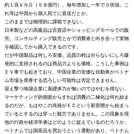
約１兆ＶＮＤ（５８億円）。毎年増加し一年で３倍強。こ
れ等は中国から個人宛てに直送だとか。
このままでは物理的に課税できない。
日本製などの高級品は百貨店やショッピングモールでの販
売。コンサルティング販売とかで消費者と向き合って実物
を確認してから購入できるのです。
だが中国製品は何しろ安価。品質の程は分らないにしろ爆
発的に支持されるのは商品力よりも価格。こうした事例は
ＥＶ車でも起きており、中国企業の安価な自動車がベトナ
ム市場を席巻する恐ろしい可能性は否定できません。
迎え撃つ地場企業に基礎体力が無いのではやむを得ない。
マーケティング的側面からすれば消費の二極化は何れ始ま
るのだが、もはやこの兆候がＥＣという新形態から始まっ
ているとするのは穿った観方でありません。この現象を現
地の行政や経済学者はどのように捉えているのだろうか。
ベトナムでは国産品を買おうという運動があり、ベトナム