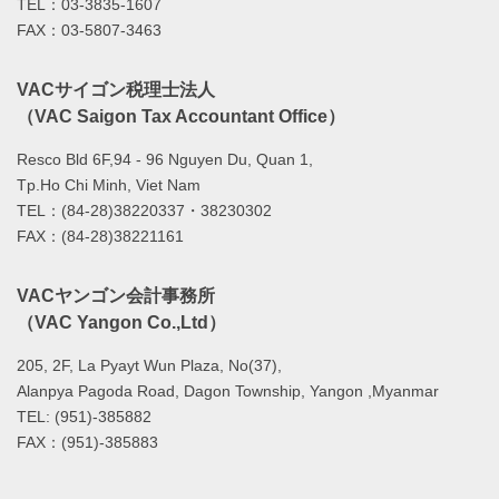
TEL：03-3835-1607
FAX：03-5807-3463
VACサイゴン税理士法人
（VAC Saigon Tax Accountant Office）
Resco Bld 6F,94 - 96 Nguyen Du, Quan 1,
Tp.Ho Chi Minh, Viet Nam
TEL：(84-28)38220337・38230302
FAX：(84-28)38221161
VACヤンゴン会計事務所
（VAC Yangon Co.,Ltd）
205, 2F, La Pyayt Wun Plaza, No(37),
Alanpya Pagoda Road, Dagon Township, Yangon ,Myanmar
TEL: (951)-385882
FAX：(951)-385883