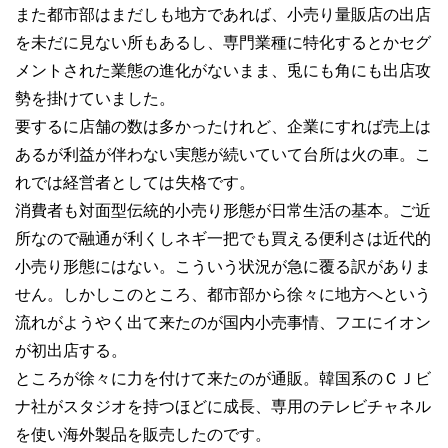
また都市部はまだしも地方であれば、小売り量販店の出店
を未だに見ない所もあるし、専門業種に特化するとかセグ
メントされた業態の進化がないまま、兎にも角にも出店攻
勢を掛けていました。
要するに店舗の数は多かったけれど、企業にすれば売上は
あるが利益が伴わない実態が続いていて台所は火の車。こ
れでは経営者としては失格です。
消費者も対面型伝統的小売り形態が日常生活の基本。ご近
所なので融通が利くしネギ一把でも買える便利さは近代的
小売り形態にはない。こういう状況が急に覆る訳がありま
せん。しかしこのところ、都市部から徐々に地方へという
流れがようやく出て来たのが国内小売事情、フエにイオン
が初出店する。
ところが徐々に力を付けて来たのが通販。韓国系のＣＪビ
ナ社がスタジオを持つほどに成長、専用のテレビチャネル
を使い海外製品を販売したのです。