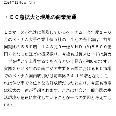
2024年11月6日（水）
・ＥＣ急拡大と現地の商業流通
Ｅコマースが急速に普及しているベトナム。今年度１～６
月のベトナム大手企業上位５社の上半期の売上額は、前年
同期比の５５％増、１４３兆９千億ＶＮＤ（約８８００億
円）となったほどの盛況振り。今後も成長スピードは急カ
ーブを描いて上昇するであろうという見方が強いのです。
実際２０２３年の東南アジア主要８ヵ国におけるＥＣ市場
でのベトナム国内取引額は前年比３４,１％増となり、こ
れは伸び率で２位となる好成績だったとあり、今度も市場
は拡大の一途が予想されます。これは社会と一般市民の生
活環境が急速に変化していることが一つの要因と考えても
いい。