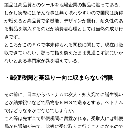
製品は高品質とのシールを地場企業の製品に貼ってある。
しかし実際にはそんな事は無く壊れやすいので国民は所得
が増えると高品質で多機能、デザインが優れ、耐久性のあ
る製品を購入するのだが消費者心理としては当然の成り行
きです。
ところがこのＥＣで本来得られる関税に関して、現在は徴
収できていない、黙って指を銜えたまま見過ごす訳にいか
ないとある専門家が異を唱えている。
・郵便税関と蔓延り一向に収まらない汚職
その前に、日本からベトナムの友人・知人宛てに誕生祝い
とか結婚祝いなどで品物をＥＭＳで送るとする。ベトナム
ではどうなるかご存じでしょうか。
これ等は先ず全て郵便税関に留置かれる。受取人には郵便
局から通知が来て、此処に受け取りに行くことになるので