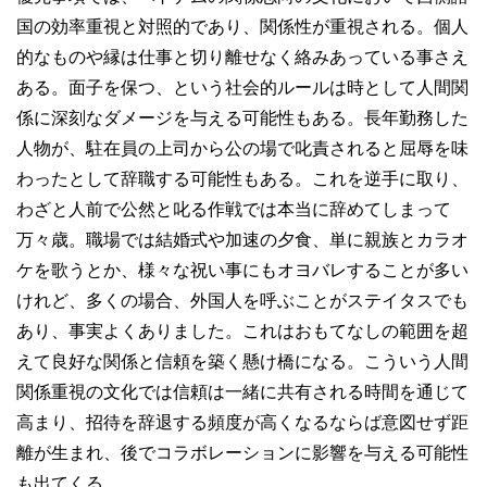
国の効率重視と対照的であり、関係性が重視される。個人
的なものや縁は仕事と切り離せなく絡みあっている事さえ
ある。面子を保つ、という社会的ルールは時として人間関
係に深刻なダメージを与える可能性もある。長年勤務した
人物が、駐在員の上司から公の場で叱責されると屈辱を味
わったとして辞職する可能性もある。これを逆手に取り、
わざと人前で公然と叱る作戦では本当に辞めてしまって
万々歳。職場では結婚式や加速の夕食、単に親族とカラオ
ケを歌うとか、様々な祝い事にもオヨバレすることが多い
けれど、多くの場合、外国人を呼ぶことがステイタスでも
あり、事実よくありました。これはおもてなしの範囲を超
えて良好な関係と信頼を築く懸け橋になる。こういう人間
関係重視の文化では信頼は一緒に共有される時間を通じて
高まり、招待を辞退する頻度が高くなるならば意図せず距
離が生まれ、後でコラボレーションに影響を与える可能性
も出てくる。