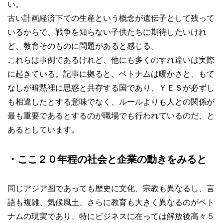
い。
古い計画経済下での生産という概念が遺伝子として残って
いるからで、戦争を知らない子供たちに期待したいけれ
ど、教育そのものに問題があると感じる。
これらは事例であるけれど、他にも多くのすれ違いは実際
に起きている。記事に拠ると、ベトナムは暖かさと、もて
なしが暗黙裡に思惑と共存する国であり、ＹＥＳが必ずし
も相違したとする意味でなく、ルールよりも人との関係が
最も重要であるとするのが職場でも行われているのだ、と
あるとしています。
・ここ２０年程の社会と企業の動きをみると
同じアジア圏であっても歴史に文化、宗教も異なるし、言
語も複雑、気候風土、さらに教育も大きく異なるのがベト
ナムの現実であり、特にビジネスに在っては解放後高々５