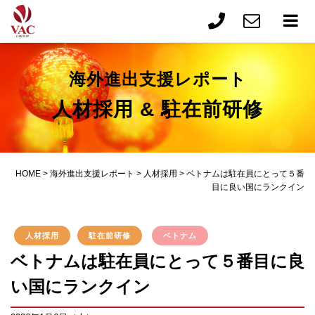
海外進出支援レポート
人材採用 & 駐在前研修
HOME
>
海外進出支援レポート
>
人材採用
>
ベトナムは駐在員にとって５番
目に良い国にランクイン
人材採用
駐在前研修
ベトナム
ベトナムは駐在員にとって５番目に良
い国にランクイン