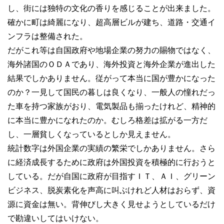
し、街には独特の文化の香りを感じることが出来ました。
確かに町は綺麗になり、超高層ビルが建ち、道路・交通イ
ンフラは整備された。
だがこれ等は自国政府や地場企業の努力の賜物ではなく、
海外諸国のＯＤＡであり、海外投資と海外企業が進出した
結果でしかありません。従がって本当に国が豊かになった
のか？一見して国民の暮しは良くなり、一般人の憧れだっ
た車を持つ家族がおり、電気製品も揃ったけれど、精神的
に本当に豊かになれたのか。むしろ格差は拡がる一方だ
し、一層貧しくなっているとしか見えません。
統計数字は外国企業の実績の繁栄でしかありません。さら
に経済成長するために政府は外国投資を積極的に行おうと
している。だが自国に政府が目指すＩＴ、ＡＩ、グリーン
ビジネス、脱炭素化を声高に叫ぶけれど人材はおらず、資
源に資金は無い。背伸びし大きく見せようとしているだけ
で勘違いしてはいけない。