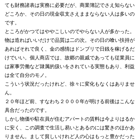
ても財務諸表は実務に必要だが、商業簿記でさえ知らない
どころか、その日の現金収支さえままならない人は多いの
です。
ところがかつてはややこしいのでやらない人が多かった。
物は造ればいいだけで品質は二の次。その日の喰い扶持が
あればそれで良く、金の感情はドンブリで日銭を稼げるだ
けでいい。個人商店では、故郷の親戚であっても従業員に
は家事労働など隷属的扱いをされている実態もあり、利益
は全て自分のモノ。
こういう状況だったけれど、徐々に変化もなくはありませ
ん。
２０年ほど前、すなわち２０００年が明ける前後はこんな
具合だったのです。
しかし物価や駐在員が住むアパートの賃料は今よりはるか
に安く、この調査で生活し易いとあるのには驚きのほかあ
りません。まして貧しいけれど人の心はもっと豊かだった