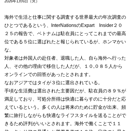
2026年1月6日（火）
海外で生活と仕事に関する調査する世界最大の年次調査の
ひとつであるという、InterNationsのExpart Insider２０
２５の報告で、ベトナムは駐在員にとってこれまでの最高
位である５位に選ばれたと報じられているが、ホンマかい
な。
対象者は外国人の赴任者、退職した人、自ら海外へ行った
人、その他の理由で移住した人だが、１０,０８５人から
オンラインでの回答があったとされます。
なおアジアではタイが３位に選出されている。
手頃な生活費は選出された主要因だが、駐在員の８９％が
満足しており、可処分所得は快適に暮らすのに十分だと応
えているという。多くの人は将来のために貯金が出来、頻
繁に旅行しながらも快適なライフスタイルを送ることがで
きるため評判がいいとされます。海外で働くことで１１