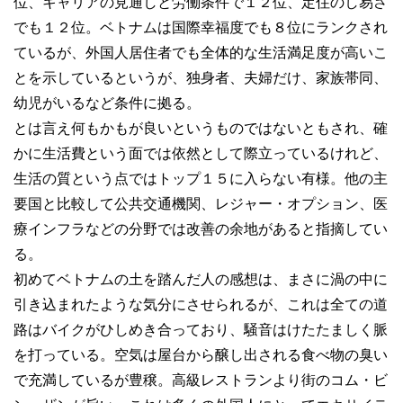
位、キャリアの見通しと労働条件で１２位、定住のし易さ
でも１２位。ベトナムは国際幸福度でも８位にランクされ
ているが、外国人居住者でも全体的な生活満足度が高いこ
とを示しているというが、独身者、夫婦だけ、家族帯同、
幼児がいるなど条件に拠る。
とは言え何もかもが良いというものではないともされ、確
かに生活費という面では依然として際立っているけれど、
生活の質という点ではトップ１５に入らない有様。他の主
要国と比較して公共交通機関、レジャー・オプション、医
療インフラなどの分野では改善の余地があると指摘してい
る。
初めてベトナムの土を踏んだ人の感想は、まさに渦の中に
引き込まれたような気分にさせられるが、これは全ての道
路はバイクがひしめき合っており、騒音はけたたましく脈
を打っている。空気は屋台から醸し出される食べ物の臭い
で充満しているが豊穣。高級レストランより街のコム・ビ