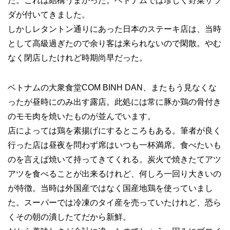
た。これは結構うまかった。ベトナムでは珍しく野菜サラ
ダが付いてきました。
しかしレタントン通りにあった日本のステーキ店は、当時
として高級過ぎたので余り客は来られないので閑散。やむ
なく閉店したけれど時期尚早だった。
ベトナムの大衆食堂COM BINH DAN、またもう見なくな
ったが昼時にのみ出す露店。此処には常に豚か鶏の骨付き
のモモ肉を焼いたものが並んでいます。
店によっては鶏を素揚げにするところもある。筆者が良く
行った店は昼夜を問わず席はいつも一杯満席。食べたいも
のを言えば焼いて持ってきてくれる。炭火で焼きたてアツ
アツを食べることが出来るけれど、何しろ一回り大きいの
が特徴。当時は外国産ではなく国産地鶏を使っていまし
た。スーパーでは冷凍のタイ産を売っていたけれど、恐ら
くその朝の潰したてだから新鮮。