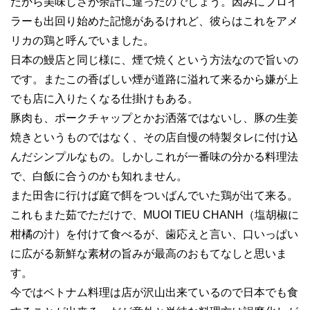
だから美味しさが余計に違ったのでしょう。因みにブロイ
ラーも出回り始めた記憶があるけれど、彼らはこれをアメ
リカの鶏と呼んでいました。
日本の鰻店と同じ様に、煙で焼くという方法なので旨いの
です。またこの香ばしい煙が道路に溢れて来るから嫌が上
でも店に入りたくなる仕掛けもある。
豚肉も、ポークチャップとかお洒落ではないし、豚の生姜
焼きというものではなく、その店自慢の特製タレに付け込
んだシンプルなもの。しかしこれが一番味の分かる料理法
で、白飯に合うのかも知れません。
また田舎に行けば庭で餌をついばんでいた鶏が出て来る。
これもまた茹でただけで、MUOI TIEU CHANH（塩胡椒に
柑橘の汁）を付けて食べるが、歯応えと言い、口いっぱい
に広がる新鮮な素材の旨みが最高のおもてなしと思いま
す。
今ではベトナム料理は店が沢山出来ているので日本でも食