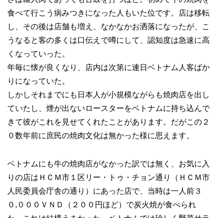
食べて行こう病みつきになった人もいた位です。店は移転
し、その後は店舗も増え、なかなかお洒落になったが、こ
うなると客の多くは口伝えで噂にして、認知度は急速に高
くなっていった。
年毎に懐が良くなり、店内は次第に連日ベトナム人客ばか
りになっていた。
しかしそれまでにも日本人が小規模ながらも焼肉店を出し
ていたし、煙が出ないロースターをベトナムに持ち込んで
きて彼がこれを見せてくれたことがあります。だがこの２
０数年前に庶民の焼肉文化は無かった様に思えます。
ベトナムにも牛の焼肉店がなかった訳では無く、お気に入
りの店はＨＣＭ市１区リー・トゥ・チョン通り（ＨＣＭ市
人民委員会庁舎の通り）にあった店で、当時は一人前３
０,０００ＶＮＤ（２００円ほど）で炭火焼が食べられ