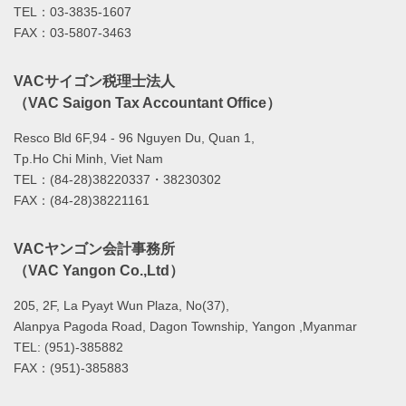
TEL：03-3835-1607
FAX：03-5807-3463
VACサイゴン税理士法人
（VAC Saigon Tax Accountant Office）
Resco Bld 6F,94 - 96 Nguyen Du, Quan 1,
Tp.Ho Chi Minh, Viet Nam
TEL：(84-28)38220337・38230302
FAX：(84-28)38221161
VACヤンゴン会計事務所
（VAC Yangon Co.,Ltd）
205, 2F, La Pyayt Wun Plaza, No(37),
Alanpya Pagoda Road, Dagon Township, Yangon ,Myanmar
TEL: (951)-385882
FAX：(951)-385883