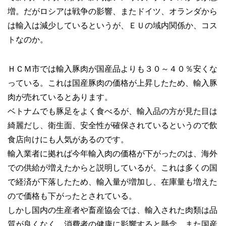
増。だがロシアは戦争の影響、またドイツ、オランダから
は輸入は減少しているというが、ＥＵの域内関係か、コス
トなのか。
ＨＣＭ市では輸入豚肉が国産品よりも３０～４０％安くな
っている。これは国産豚肉の価格が上昇したため、輸入豚
肉が売れているとあります。
ベトナムでも豚足をよく食べるが、輸入品の方が見た目は
綺麗だし、衛生面、安全性が確保されているというので飲
食店向けにも人気があるのです。
輸入業者に拠れば今年輸入肉の価格が下がったのは、海外
での供給が増えたからと説明しているが。これは多くの国
で経済が下落したため、輸入量が増加し、在庫量も増えた
ので価格も下がったとされている。
しかし国内の生産者や畜産協会では、輸入された肉類は品
質が良くなく、消費者の健康に影響すると懸念。また国産