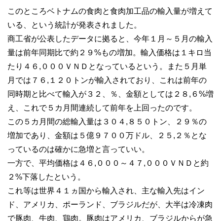
このところベトナムの食肉と食肉加工品の輸入量が増えて
いる、という統計が発表されました。
商工省が公表したデータに拠ると、今年１月～５月の輸入
量は前年同期比で約２９%もの増加。輸入価格は１キロ当
たり４６,０００ＶＮＤとなっているという。また５月単
月では７６,１２０トンが輸入されており、これは前年の
同時期と比べて輸入が３２、％、金額としては２８,６%増
え、これで５カ月間連続して前年を上回ったのです。
この５カ月間の総輸入量は３０４,８５０トン、２９％の
増加であり、金額は５億９７００万ドル、２５,２％とな
っているのは確かに急増と言っていい。
一方で、平均価格は４６,０００～４７,０００ＶＮＤと約
２%下落したという。
これ等は世界４１ヵ国から輸入され、主な輸入先はイン
ド、アメリカ、ポーランド、ブラジルだが、大半は冷凍肉
で豚肉、牛肉、鶏肉。豚肉はアメリカ、ブラジルからが急