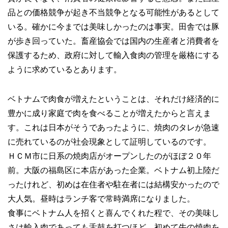
品との価格競争が起き不当競争となる可能性があるとして
いる。確かに今までは美味しかったのは事実。田舎では豚
が歩き回っていた。畜産協会では国内の生産者と消費者を
保護するため、政府に対して輸入食肉の管理を厳格にする
ように求めているとあります。
ベトナムで肉食が増えたということは、それだけ経済的に
豊かに成り家庭で肉を食べることが増えたからと言えま
す。これは日本がそうであったように、焼肉のタレが急速
に売れているのが社会現象として証明しているのです。
ＨＣＭ市に日系の焼肉店がオープンしたのがほぼ２０年
前。大阪の福島区に本店があった企業。ベトナム初上陸だ
ったけれど、初めは在住者や駐在者には結構安かったので
大人気。昼時はランチ客で常時満席になりました。
食事にベトナム人を招くと喜んでくれた程で、その美味し
さは輸入肉であっても舌鼓を打つほど。初めて牛の焼肉を