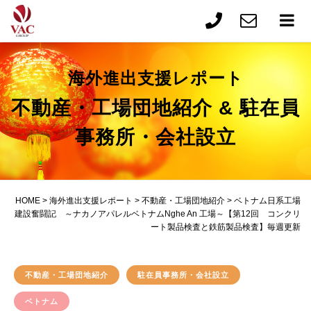
海外進出支援レポート
不動産・工場団地紹介 & 駐在員
事務所・会社設立
HOME
>
海外進出支援レポート
>
不動産・工場団地紹介
>
ベトナム日系工場
建設奮闘記 ～ナカノアパレルベトナムNghe An 工場～【第12回 コンクリ
ート製品検査と鉄筋製品検査】毎週更新
不動産・工場団地紹介
駐在員事務所・会社設立
ベトナム