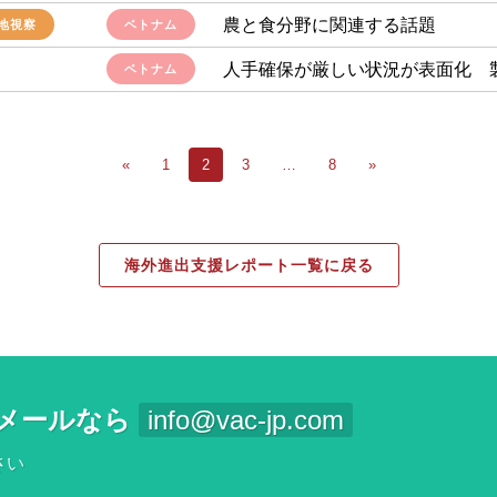
農と食分野に関連する話題
地視察
ベトナム
人手確保が厳しい状況が表面化 
ベトナム
«
1
2
3
…
8
»
海外進出支援レポート一覧に戻る
メールなら
info@vac-jp.com
さい