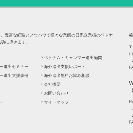
は、豊富な経験とノウハウで様々な業態の日系企業様のベトナ
成功に導きます。
〒
山
ベトナム・ミャンマー進出顧問
T
ー進出セミナー
海外進出支援レポート
F
ー進出支援事例
海外進出無料お悩み相談
会社概要
（
お問い合わせ
Re
ー
サイトマップ
Tp
T
F