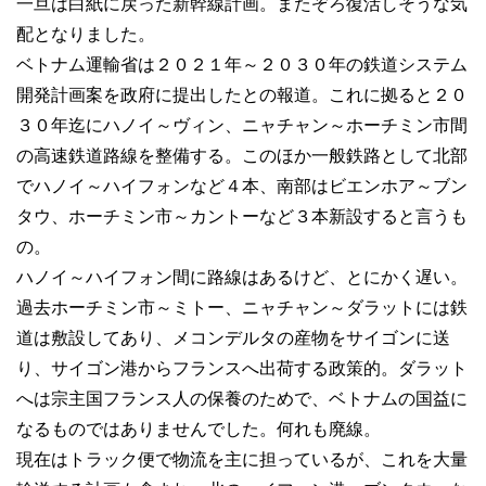
一旦は白紙に戻った新幹線計画。またぞろ復活しそうな気
配となりました。
ベトナム運輸省は２０２１年～２０３０年の鉄道システム
開発計画案を政府に提出したとの報道。これに拠ると２０
３０年迄にハノイ～ヴィン、ニャチャン～ホーチミン市間
の高速鉄道路線を整備する。このほか一般鉄路として北部
でハノイ～ハイフォンなど４本、南部はビエンホア～ブン
タウ、ホーチミン市～カントーなど３本新設すると言うも
の。
ハノイ～ハイフォン間に路線はあるけど、とにかく遅い。
過去ホーチミン市～ミトー、ニャチャン～ダラットには鉄
道は敷設してあり、メコンデルタの産物をサイゴンに送
り、サイゴン港からフランスへ出荷する政策的。ダラット
へは宗主国フランス人の保養のためで、ベトナムの国益に
なるものではありませんでした。何れも廃線。
現在はトラック便で物流を主に担っているが、これを大量