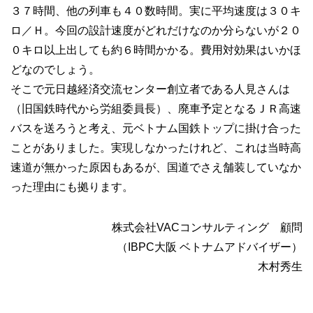
３７時間、他の列車も４０数時間。実に平均速度は３０キ
ロ／Ｈ。今回の設計速度がどれだけなのか分らないが２０
０キロ以上出しても約６時間かかる。費用対効果はいかほ
どなのでしょう。
そこで元日越経済交流センター創立者である人見さんは
（旧国鉄時代から労組委員長）、廃車予定となるＪＲ高速
バスを送ろうと考え、元ベトナム国鉄トップに掛け合った
ことがありました。実現しなかったけれど、これは当時高
速道が無かった原因もあるが、国道でさえ舗装していなか
った理由にも拠ります。
株式会社VACコンサルティング 顧問
（IBPC大阪 ベトナムアドバイザー）
木村秀生