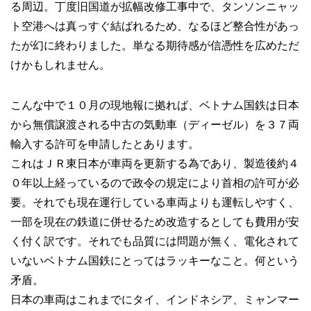
る周辺。丁度旧国道が拡幅改修工事中で、タンソンニャッ
ト空港へは真っすぐ結ばれるため、なるほど整合性があっ
たが幻に終わりました。単なる期待感が信憑性を広めただ
けかもしれません。
こんな中で１０月の現地報に拠れば、ベトナム国鉄は日本
から無償譲渡される中古の気動車（ディーゼル）を３７両
輸入する許可を申請したとあります。
これはＪＲ東日本が車両を更新する為であり、製造後約４
０年以上経っているので政令の規定により首相の許可が必
要。それでも現在運行している車両よりも運転しやすく、
一部を現在の鉄道に併せるため改造するとしても費用が安
く付く訳です。それでも品質には問題が無く、電化されて
いないベトナム国鉄にとってはラッキーなこと。何という
矛盾。
日本の車両はこれまでにタイ、インドネシア、ミャンマー