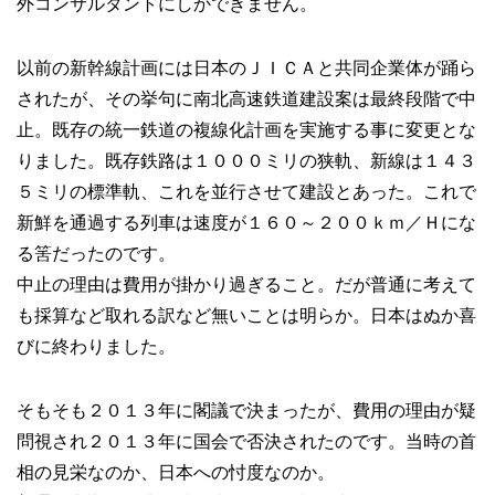
外コンサルタントにしかできません。
以前の新幹線計画には日本のＪＩＣＡと共同企業体が踊ら
されたが、その挙句に南北高速鉄道建設案は最終段階で中
止。既存の統一鉄道の複線化計画を実施する事に変更とな
りました。既存鉄路は１０００ミリの狭軌、新線は１４３
５ミリの標準軌、これを並行させて建設とあった。これで
新鮮を通過する列車は速度が１６０～２００ｋｍ／Ｈにな
る筈だったのです。
中止の理由は費用が掛かり過ぎること。だが普通に考えて
も採算など取れる訳など無いことは明らか。日本はぬか喜
びに終わりました。
そもそも２０１３年に閣議で決まったが、費用の理由が疑
問視され２０１３年に国会で否決されたのです。当時の首
相の見栄なのか、日本への忖度なのか。