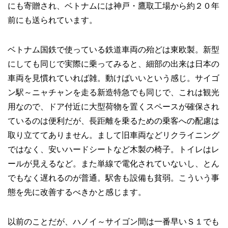
にも寄贈され、ベトナムには神戸・鷹取工場から約２０年
前にも送られています。
ベトナム国鉄で使っている鉄道車両の殆どは東欧製。新型
にしても同じで実際に乗ってみると、細部の出来は日本の
車両を見慣れていれば雑。動けばいいという感じ。サイゴ
ン駅～ニャチャンを走る新造特急でも同じで、これは観光
用なので、ドア付近に大型荷物を置くスペースが確保され
ているのは便利だが、長距離を乗るための乗客への配慮は
取り立ててありません。まして旧車両などリクライニング
ではなく、安いハードシートなど木製の椅子。トイレはレ
ールが見えるなど。また単線で電化されていないし、とん
でもなく遅れるのが普通。駅舎も設備も貧弱。こういう事
態を先に改善するべきかと感じます。
以前のことだが、ハノイ～サイゴン間は一番早いＳ１でも