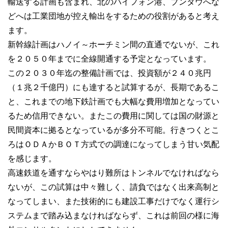
輸送する計画も含まれ、北のハイフォン港、ブンタウへな
どへは工業団地が控え輸出をするための役割があると考え
ます。
新幹線計画はハノイ～ホーチミン間の直通でないが、これ
を２０５０年までに全線開通する予定となっています。
この２０３０年迄の整備計画では、投資額が２４０兆円
（１兆２千億円）にも達すると試算するが、長期であるこ
と、これまでの地下鉄計画でも大幅な費用増加となってい
るため信用できない。またこの費用に関しては国の財源と
民間資本に拠るとなっているが多分不可能。行きつくとこ
ろはＯＤＡかＢＯＴ方式での調達になってしまう甘い気配
を感じます。
高速鉄道を通すならやはり難所はトンネルでなければなら
ないが、この試算は中々難しく、請負ではなく出来高制と
なってしまい、また技術的にも建設工事だけでなく運行シ
ステムまで踏み込まなければならず、これは前回の様に海