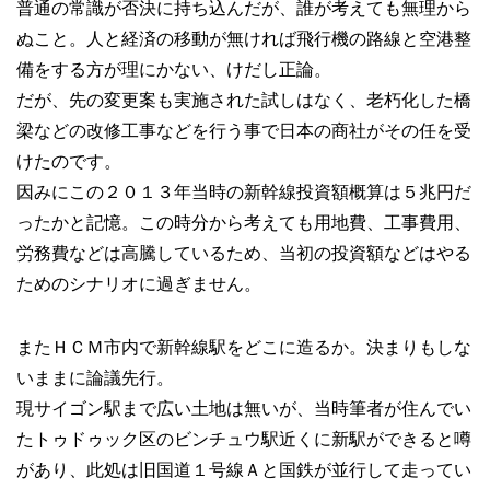
普通の常識が否決に持ち込んだが、誰が考えても無理から
ぬこと。人と経済の移動が無ければ飛行機の路線と空港整
備をする方が理にかない、けだし正論。
だが、先の変更案も実施された試しはなく、老朽化した橋
梁などの改修工事などを行う事で日本の商社がその任を受
けたのです。
因みにこの２０１３年当時の新幹線投資額概算は５兆円だ
ったかと記憶。この時分から考えても用地費、工事費用、
労務費などは高騰しているため、当初の投資額などはやる
ためのシナリオに過ぎません。
またＨＣＭ市内で新幹線駅をどこに造るか。決まりもしな
いままに論議先行。
現サイゴン駅まで広い土地は無いが、当時筆者が住んでい
たトゥドゥック区のビンチュウ駅近くに新駅ができると噂
があり、此処は旧国道１号線Ａと国鉄が並行して走ってい