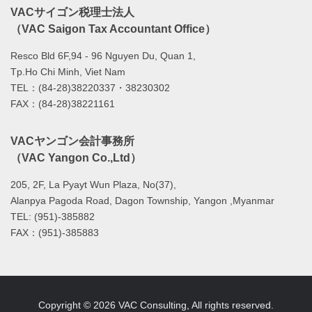
VACサイゴン税理士法人
（VAC Saigon Tax Accountant Office）
Resco Bld 6F,94 - 96 Nguyen Du, Quan 1,
Tp.Ho Chi Minh, Viet Nam
TEL：(84-28)38220337・38230302
FAX：(84-28)38221161
VACヤンゴン会計事務所
（VAC Yangon Co.,Ltd）
205, 2F, La Pyayt Wun Plaza, No(37),
Alanpya Pagoda Road, Dagon Township, Yangon ,Myanmar
TEL: (951)-385882
FAX：(951)-385883
Copyright © 2026 VAC Consulting, All rights reserved.