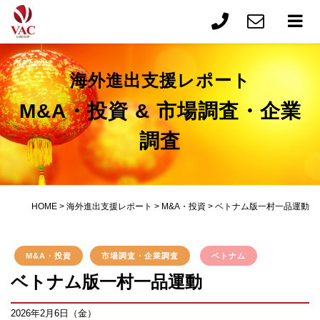
海外進出支援レポート
M&A・投資 & 市場調査・企業
調査
HOME
>
海外進出支援レポート
>
M&A・投資
>
ベトナム版一村一品運動
M&A・投資
市場調査・企業調査
ベトナム
ベトナム版一村一品運動
2026年2月6日（金）