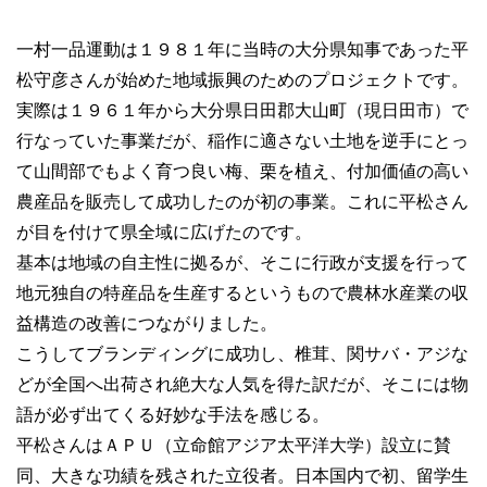
一村一品運動は１９８１年に当時の大分県知事であった平
松守彦さんが始めた地域振興のためのプロジェクトです。
実際は１９６１年から大分県日田郡大山町（現日田市）で
行なっていた事業だが、稲作に適さない土地を逆手にとっ
て山間部でもよく育つ良い梅、栗を植え、付加価値の高い
農産品を販売して成功したのが初の事業。これに平松さん
が目を付けて県全域に広げたのです。
基本は地域の自主性に拠るが、そこに行政が支援を行って
地元独自の特産品を生産するというもので農林水産業の収
益構造の改善につながりました。
こうしてブランディングに成功し、椎茸、関サバ・アジな
どが全国へ出荷され絶大な人気を得た訳だが、そこには物
語が必ず出てくる好妙な手法を感じる。
平松さんはＡＰＵ（立命館アジア太平洋大学）設立に賛
同、大きな功績を残された立役者。日本国内で初、留学生