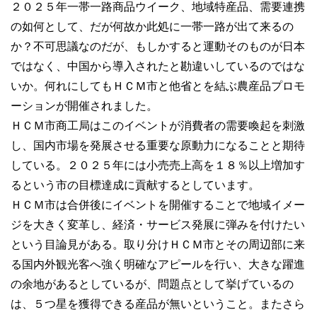
２０２５年一帯一路商品ウイーク、地域特産品、需要連携
の如何として、だが何故か此処に一帯一路が出て来るの
か？不可思議なのだが、もしかすると運動そのものが日本
ではなく、中国から導入されたと勘違いしているのではな
いか。何れにしてもＨＣＭ市と他省とを結ぶ農産品プロモ
ーションが開催されました。
ＨＣＭ市商工局はこのイベントが消費者の需要喚起を刺激
し、国内市場を発展させる重要な原動力になることと期待
している。２０２５年には小売売上高を１８％以上増加す
るという市の目標達成に貢献するとしています。
ＨＣＭ市は合併後にイベントを開催することで地域イメー
ジを大きく変革し、経済・サービス発展に弾みを付けたい
という目論見がある。取り分けＨＣＭ市とその周辺部に来
る国内外観光客へ強く明確なアピールを行い、大きな躍進
の余地があるとしているが、問題点として挙げているの
は、５つ星を獲得できる産品が無いということ。またさら