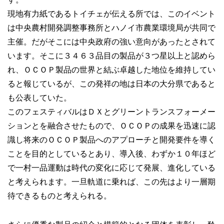
現地有力紙であるトイチェが伝える所では、このイベント
は中央農村開発調整事務所とハノイ市農業環境局が共同で
主催。だがそこには中央政府の強い意向があったとされて
います。そこに３４６３品目の製品が３つ星以上と認めら
れ、ＯＣＯＰ製品の世界と結ぶ卓越した地位を維持してい
ると報じているが、この発祥の地は日本の大分県であると
も公表していた。
このフェスティバルはＤＸとグリーントランスフォーメー
ションとを融合させたもので、ＯＣＯＰの成果を迅速に認
識し将来のＯＣＯＰ製品へのアプローチと開発要件を導く
ことを目的としているとあり、導入後、わずか１０年ほど
で一村一品運動は時代の変化に応じて発展、進化している
と考えられます。一旦軌道に乗れば、この先はより一層期
待できるものと考えられる。