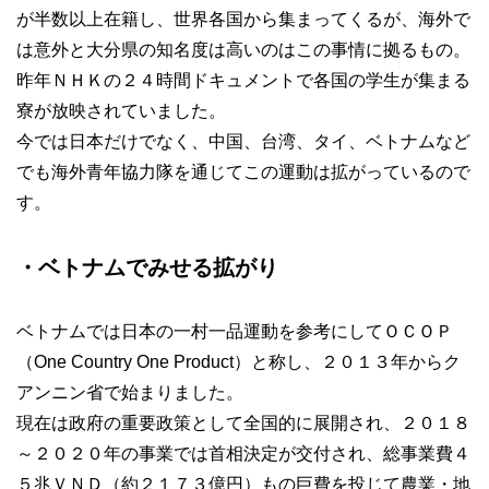
が半数以上在籍し、世界各国から集まってくるが、海外で
は意外と大分県の知名度は高いのはこの事情に拠るもの。
昨年ＮＨＫの２４時間ドキュメントで各国の学生が集まる
寮が放映されていました。
今では日本だけでなく、中国、台湾、タイ、ベトナムなど
でも海外青年協力隊を通じてこの運動は拡がっているので
す。
・ベトナムでみせる拡がり
ベトナムでは日本の一村一品運動を参考にしてＯＣＯＰ
（One Country One Product）と称し、２０１３年からク
アンニン省で始まりました。
現在は政府の重要政策として全国的に展開され、２０１８
～２０２０年の事業では首相決定が交付され、総事業費４
５兆ＶＮＤ（約２１７３億円）もの巨費を投じて農業・地