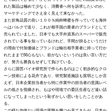
れた製品は極めて少なく、消費者へ何を訴求したいのか、
マーケティングでさえ全く見えて来なかった。
また折角品質の良い１００％純粋蜂蜜を作っていても海外
へはバルクで送り、これが相手国の業者のブランドとして
売られていました。日本でも大手外資系のスーパーで販売
されている事を知っているけれど、手間が掛るというだけ
の理由で付加価値とブランドは輸出相手業者に持って行か
れたままで関心もない。欲がないというのは良い言い方だ
が、努力も勝負もせずして負けている。
さらに国営バイオ研究所で作られるのはごく初歩的なクロ
ーン技術による花卉であり、研究製造施設も貧弱としか言
えず、日本企業担当者から特に作業中の担当者の意識レベ
ルの低さを指摘され、もはや現地での委託生産など遠い話
になってしまったという恥ずかしい思いをしたことがあ
る。
この様な勿体ない現場の実態を幾つか見てきたが、日本か