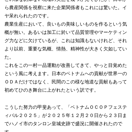
ら農産関係を視察に来た企業関係者もこれには驚いた。イ
ヤ呆れられたのです。
農業生産において、良いもの美味しいものを作るという気
概が無い。あるいは加工に於いて品質管理やマーケティン
グ力などに欠けているが、これは知識もないけれど、それ
より以前、重要な気概、情熱、精神性が大きく欠如してい
た。
これをこの一村一品運動が改善してきて、やっと目覚めた
という風に考えます。日本のベトナムへの貢献が世界一の
ＯＤＡだけではなく、民間のこの様な地道な貢献もあって
初めてひのき舞台に上がれたという訳です。
こうした努力の甲斐あって、「ベトナムＯＣＯＰフェステ
ィバル２０２５」が２０２５年１２月２０日から２３日ま
でハノイ市のタンロン皇城史跡で盛況に開催されたので
す。