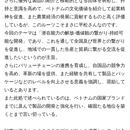
さらに優秀な製品の紹介と模範的となる団体を表彰し、矜
持と意識を高めて、ベトナムの文化価値を紹介して起業精
神を促進、また農業経済の発展に貢献するものと高く評価
しているが、このルーツこそまさに平松さんなのです。
今回のテーマは「潜在能力の解放‐価値観の繋がり‐持続可
能な開発」であり、これを通して全国及び世界との繋がり
を促進し、地域での一貫した生産と貿易に繋がる交流を促
進したいというのが主旨。
さらにバリューチェーンの連携を育成し、自国品の競争力
を高め、革新の場を提供、また経験を共有して製品とパッ
ケージなどのレベルを向上させる意義を強調し、奨励して
いるとあります。
また此処で述べられているのは、ベトナムの国家ブランド
までに及んで製品の開発と強化を行い、確固たる地位を築
くとまで言い切っている。