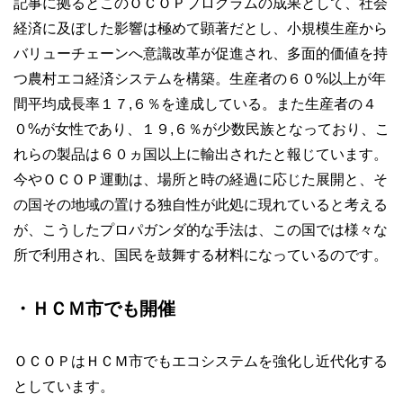
記事に拠るとこのＯＣＯＰプログラムの成果として、社会
経済に及ぼした影響は極めて顕著だとし、小規模生産から
バリューチェーンへ意識改革が促進され、多面的価値を持
つ農村エコ経済システムを構築。生産者の６０%以上が年
間平均成長率１７,６％を達成している。また生産者の４
０%が女性であり、１９,６％が少数民族となっており、こ
れらの製品は６０ヵ国以上に輸出されたと報じています。
今やＯＣＯＰ運動は、場所と時の経過に応じた展開と、そ
の国その地域の置ける独自性が此処に現れていると考える
が、こうしたプロパガンダ的な手法は、この国では様々な
所で利用され、国民を鼓舞する材料になっているのです。
・ＨＣＭ市でも開催
ＯＣＯＰはＨＣＭ市でもエコシステムを強化し近代化する
としています。