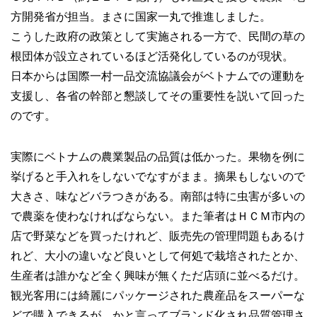
方開発省が担当。まさに国家一丸で推進しました。
こうした政府の政策として実施される一方で、民間の草の
根団体が設立されているほど活発化しているのが現状。
日本からは国際一村一品交流協議会がベトナムでの運動を
支援し、各省の幹部と懇談してその重要性を説いて回った
のです。
実際にベトナムの農業製品の品質は低かった。果物を例に
挙げると手入れをしないでなすがまま。摘果もしないので
大きさ、味などバラつきがある。南部は特に虫害が多いの
で農薬を使わなければならない。また筆者はＨＣＭ市内の
店で野菜などを買ったけれど、販売先の管理問題もあるけ
れど、大小の違いなど良いとして何処で栽培されたとか、
生産者は誰かなど全く興味が無くただ店頭に並べるだけ。
観光客用には綺麗にパッケージされた農産品をスーパーな
どで購入できるが、かと言ってブランド化され品質管理さ